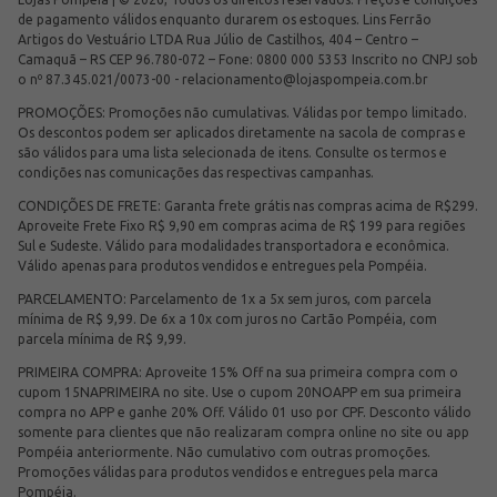
de pagamento válidos enquanto durarem os estoques. Lins Ferrão
Artigos do Vestuário LTDA Rua Júlio de Castilhos, 404 – Centro –
Camaquã – RS CEP 96.780-072 – Fone: 0800 000 5353 Inscrito no CNPJ sob
o nº 87.345.021/0073-00 -
relacionamento@lojaspompeia.com.br
PROMOÇÕES: Promoções não cumulativas. Válidas por tempo limitado.
Os descontos podem ser aplicados diretamente na sacola de compras e
são válidos para uma lista selecionada de itens. Consulte os termos e
condições nas comunicações das respectivas campanhas.
CONDIÇÕES DE FRETE: Garanta frete grátis nas compras acima de R$299.
Aproveite Frete Fixo R$ 9,90 em compras acima de R$ 199 para regiões
Sul e Sudeste. Válido para modalidades transportadora e econômica.
Válido apenas para produtos vendidos e entregues pela Pompéia.
PARCELAMENTO: Parcelamento de 1x a 5x sem juros, com parcela
mínima de R$ 9,99. De 6x a 10x com juros no Cartão Pompéia, com
parcela mínima de R$ 9,99.
PRIMEIRA COMPRA: Aproveite 15% Off na sua primeira compra com o
cupom 15NAPRIMEIRA no site. Use o cupom 20NOAPP em sua primeira
compra no APP e ganhe 20% Off. Válido 01 uso por CPF. Desconto válido
somente para clientes que não realizaram compra online no site ou app
Pompéia anteriormente. Não cumulativo com outras promoções.
Promoções válidas para produtos vendidos e entregues pela marca
Pompéia.