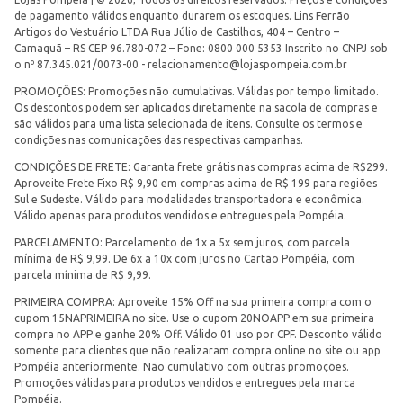
de pagamento válidos enquanto durarem os estoques. Lins Ferrão
Artigos do Vestuário LTDA Rua Júlio de Castilhos, 404 – Centro –
Camaquã – RS CEP 96.780-072 – Fone: 0800 000 5353 Inscrito no CNPJ sob
o nº 87.345.021/0073-00 -
relacionamento@lojaspompeia.com.br
PROMOÇÕES: Promoções não cumulativas. Válidas por tempo limitado.
Os descontos podem ser aplicados diretamente na sacola de compras e
são válidos para uma lista selecionada de itens. Consulte os termos e
condições nas comunicações das respectivas campanhas.
CONDIÇÕES DE FRETE: Garanta frete grátis nas compras acima de R$299.
Aproveite Frete Fixo R$ 9,90 em compras acima de R$ 199 para regiões
Sul e Sudeste. Válido para modalidades transportadora e econômica.
Válido apenas para produtos vendidos e entregues pela Pompéia.
PARCELAMENTO: Parcelamento de 1x a 5x sem juros, com parcela
mínima de R$ 9,99. De 6x a 10x com juros no Cartão Pompéia, com
parcela mínima de R$ 9,99.
PRIMEIRA COMPRA: Aproveite 15% Off na sua primeira compra com o
cupom 15NAPRIMEIRA no site. Use o cupom 20NOAPP em sua primeira
compra no APP e ganhe 20% Off. Válido 01 uso por CPF. Desconto válido
somente para clientes que não realizaram compra online no site ou app
Pompéia anteriormente. Não cumulativo com outras promoções.
Promoções válidas para produtos vendidos e entregues pela marca
Pompéia.