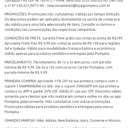
Camaquã – RS CEP 96.780-072 – Fone: 0800 000 5353 Inscrito no CNPJ sob
o nº 87.345.021/0073-00 -
relacionamento@lojaspompeia.com.br
PROMOÇÕES: Promoções não cumulativas. Válidas por tempo limitado.
Os descontos podem ser aplicados diretamente na sacola de compras e
são válidos para uma lista selecionada de itens. Consulte os termos e
condições nas comunicações das respectivas campanhas.
CONDIÇÕES DE FRETE: Garanta frete grátis nas compras acima de R$299.
Aproveite Frete Fixo R$ 9,90 em compras acima de R$ 199 para regiões
Sul e Sudeste. Válido para modalidades transportadora e econômica.
Válido apenas para produtos vendidos e entregues pela Pompéia.
PARCELAMENTO: Parcelamento de 1x a 5x sem juros, com parcela
mínima de R$ 9,99. De 6x a 10x com juros no Cartão Pompéia, com
parcela mínima de R$ 9,99.
PRIMEIRA COMPRA: Aproveite 15% Off na sua primeira compra com o
cupom 15NAPRIMEIRA no site. Use o cupom 20NOAPP em sua primeira
compra no APP e ganhe 20% Off. Válido 01 uso por CPF. Desconto válido
somente para clientes que não realizaram compra online no site ou app
Pompéia anteriormente. Não cumulativo com outras promoções.
Promoções válidas para produtos vendidos e entregues pela marca
Pompéia.
GRANDES MARCAS: Nike, Adidas, New Balance, Asics, Converse e Mizuno.