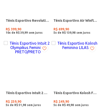
Tênis Esportivo Revolution 8 Nike Feminino AZUL/BRANCO
Tênis Esportivo Air Winflo Nike Feminino PRETO/BRANCO
R$
399
,
90
R$
699
,
90
10
x de
R$
39
,
99
5
x de
R$
139
,
98
Tênis Esportivo Intuit 2 Olympikus Feminino PRETO/PRETO
Tênis Esportivo Kolosh Feminino LILAS
R$
259
,
90
R$
249
,
90
5
x de
R$
51
,
98
5
x de
R$
49
,
98