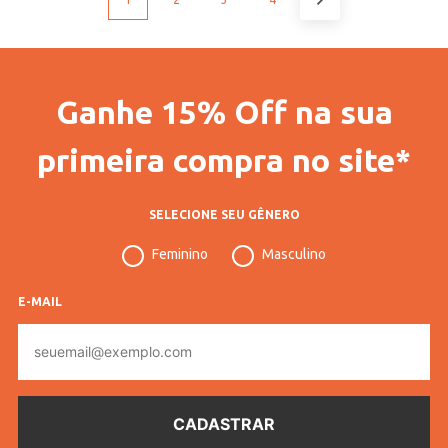
Ganhe 15% Off na sua
primeira compra no site*
SELECIONE SEU GÊNERO
Feminino
Masculino
E-MAIL
E-
mail