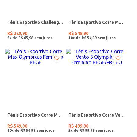
Tênis Esportivo Challenger 6 Olympikus Feminino BEGE
Tênis Esportivo Corre Max Olympikus Feminino BEGE/PRETO
R$
329
,
90
R$
549
,
90
5
x de
R$
65
,
98
10
x de
R$
54
,
99
Tênis Esportivo Corre Max Olympikus Feminino BEGE
Tênis Esportivo Corre Vento 3 Olympikus Feminino BEGE/PRETO
R$
549
,
90
R$
499
,
90
10
x de
R$
54
,
99
5
x de
R$
99
,
98