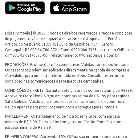
Lojas Pompéia | © 2026, Todos os direitos reservados. Preços e condições
de pagamento válidos enquanto durarem os estoques. Lins Ferrão
Artigos do Vestuário LTDA Rua Júlio de Castilhos, 404 – Centro –
Camaquã – RS CEP 96.780-072 – Fone: 0800 000 5353 Inscrito no CNPJ sob
o nº 87.345.021/0073-00 -
relacionamento@lojaspompeia.com.br
PROMOÇÕES: Promoções não cumulativas. Válidas por tempo limitado.
Os descontos podem ser aplicados diretamente na sacola de compras e
são válidos para uma lista selecionada de itens. Consulte os termos e
condições nas comunicações das respectivas campanhas.
CONDIÇÕES DE FRETE: Garanta frete grátis nas compras acima de R$299.
Aproveite Frete Fixo R$ 9,90 em compras acima de R$ 199 para regiões
Sul e Sudeste. Válido para modalidades transportadora e econômica.
Válido apenas para produtos vendidos e entregues pela Pompéia.
PARCELAMENTO: Parcelamento de 1x a 5x sem juros, com parcela
mínima de R$ 9,99. De 6x a 10x com juros no Cartão Pompéia, com
parcela mínima de R$ 9,99.
PRIMEIRA COMPRA: Aproveite 15% Off na sua primeira compra com o