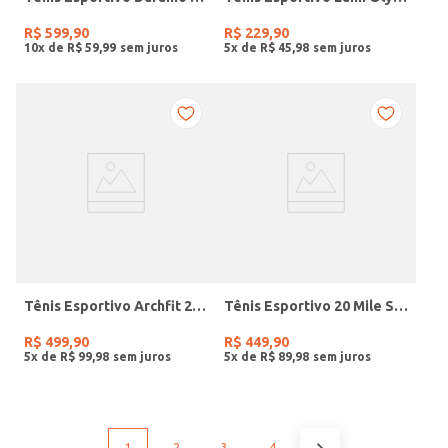
R$
599
,
90
R$
229
,
90
10
x de
R$
59
,
99
5
x de
R$
45
,
98
Tênis Esportivo Archfit 2.0 Skechers Masculino MARINHO
Tênis Esportivo 20 Mile Skechers Feminino BRANCO/AZUL
R$
499
,
90
R$
449
,
90
5
x de
R$
99
,
98
5
x de
R$
89
,
98
1
2
3
4