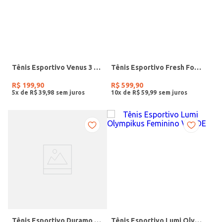
Tênis Esportivo Venus 3 Olympikus Feminino MARINHO/ROSA
Tênis Esportivo Fresh Foam New Balance Feminino BRANCO
R$
199
,
90
R$
599
,
90
5
x de
R$
39
,
98
10
x de
R$
59
,
99
Tênis Esportivo Duramo Speed 2 Adidas Feminino MARINHO/ROSA
Tênis Esportivo Lumi Olympikus Feminino VERDE