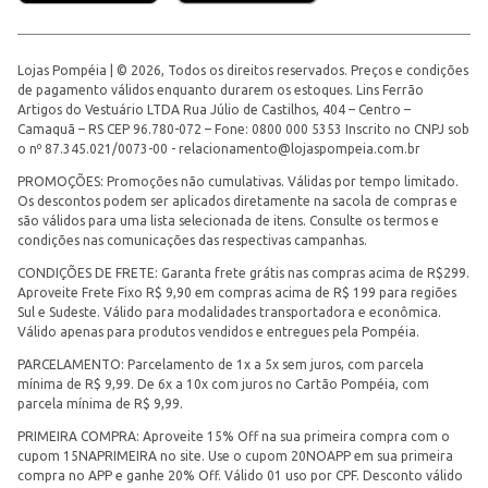
Lojas Pompéia | © 2026, Todos os direitos reservados. Preços e condições
de pagamento válidos enquanto durarem os estoques. Lins Ferrão
Artigos do Vestuário LTDA Rua Júlio de Castilhos, 404 – Centro –
Camaquã – RS CEP 96.780-072 – Fone: 0800 000 5353 Inscrito no CNPJ sob
o nº 87.345.021/0073-00 -
relacionamento@lojaspompeia.com.br
PROMOÇÕES: Promoções não cumulativas. Válidas por tempo limitado.
Os descontos podem ser aplicados diretamente na sacola de compras e
são válidos para uma lista selecionada de itens. Consulte os termos e
condições nas comunicações das respectivas campanhas.
CONDIÇÕES DE FRETE: Garanta frete grátis nas compras acima de R$299.
Aproveite Frete Fixo R$ 9,90 em compras acima de R$ 199 para regiões
Sul e Sudeste. Válido para modalidades transportadora e econômica.
Válido apenas para produtos vendidos e entregues pela Pompéia.
PARCELAMENTO: Parcelamento de 1x a 5x sem juros, com parcela
mínima de R$ 9,99. De 6x a 10x com juros no Cartão Pompéia, com
parcela mínima de R$ 9,99.
PRIMEIRA COMPRA: Aproveite 15% Off na sua primeira compra com o
cupom 15NAPRIMEIRA no site. Use o cupom 20NOAPP em sua primeira
compra no APP e ganhe 20% Off. Válido 01 uso por CPF. Desconto válido