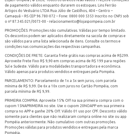
de pagamento válidos enquanto durarem os estoques. Lins Ferrão
Artigos do Vestuário LTDA Rua Júlio de Castilhos, 404 – Centro –
Camaquã – RS CEP 96.780-072 – Fone: 0800 000 5353 Inscrito no CNPJ sob
o nº 87.345.021/0073-00 -
relacionamento@lojaspompeia.com.br
PROMOÇÕES: Promoções não cumulativas. Válidas por tempo limitado.
Os descontos podem ser aplicados diretamente na sacola de compras e
são válidos para uma lista selecionada de itens. Consulte os termos e
condições nas comunicações das respectivas campanhas.
CONDIÇÕES DE FRETE: Garanta frete grátis nas compras acima de R$299.
Aproveite Frete Fixo R$ 9,90 em compras acima de R$ 199 para regiões
Sul e Sudeste. Válido para modalidades transportadora e econômica.
Válido apenas para produtos vendidos e entregues pela Pompéia.
PARCELAMENTO: Parcelamento de 1x a 5x sem juros, com parcela
mínima de R$ 9,99. De 6x a 10x com juros no Cartão Pompéia, com
parcela mínima de R$ 9,99.
PRIMEIRA COMPRA: Aproveite 15% Off na sua primeira compra com o
cupom 15NAPRIMEIRA no site. Use o cupom 20NOAPP em sua primeira
compra no APP e ganhe 20% Off. Válido 01 uso por CPF. Desconto válido
somente para clientes que não realizaram compra online no site ou app
Pompéia anteriormente. Não cumulativo com outras promoções.
Promoções válidas para produtos vendidos e entregues pela marca
Pompéia.