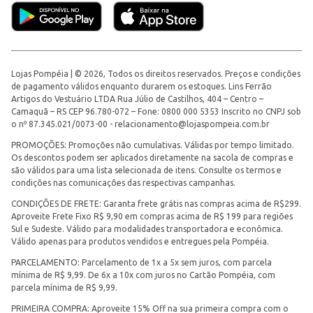
Lojas Pompéia | © 2026, Todos os direitos reservados. Preços e condições
de pagamento válidos enquanto durarem os estoques. Lins Ferrão
Artigos do Vestuário LTDA Rua Júlio de Castilhos, 404 – Centro –
Camaquã – RS CEP 96.780-072 – Fone: 0800 000 5353 Inscrito no CNPJ sob
o nº 87.345.021/0073-00 -
relacionamento@lojaspompeia.com.br
PROMOÇÕES: Promoções não cumulativas. Válidas por tempo limitado.
Os descontos podem ser aplicados diretamente na sacola de compras e
são válidos para uma lista selecionada de itens. Consulte os termos e
condições nas comunicações das respectivas campanhas.
CONDIÇÕES DE FRETE: Garanta frete grátis nas compras acima de R$299.
Aproveite Frete Fixo R$ 9,90 em compras acima de R$ 199 para regiões
Sul e Sudeste. Válido para modalidades transportadora e econômica.
Válido apenas para produtos vendidos e entregues pela Pompéia.
PARCELAMENTO: Parcelamento de 1x a 5x sem juros, com parcela
mínima de R$ 9,99. De 6x a 10x com juros no Cartão Pompéia, com
parcela mínima de R$ 9,99.
PRIMEIRA COMPRA: Aproveite 15% Off na sua primeira compra com o