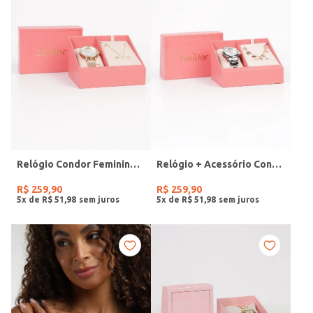
Relógio Condor Feminino DOURADO
Relógio + Acessório Condor Feminino PRATA
R$
259
,
90
R$
259
,
90
5
x de
R$
51
,
98
5
x de
R$
51
,
98