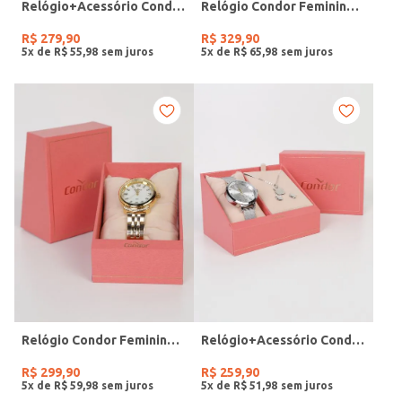
Relógio+Acessório Condor Feminino ROSE
Relógio Condor Feminino DOURADO
R$
279
,
90
R$
329
,
90
5
x de
R$
55
,
98
5
x de
R$
65
,
98
Relógio Condor Feminino DOURADO
Relógio+Acessório Condor Feminino PRATA
R$
299
,
90
R$
259
,
90
5
x de
R$
59
,
98
5
x de
R$
51
,
98