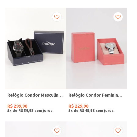
Relógio Condor Masculino PRETO
Relógio Condor Feminino PRATA
R$
299
,
90
R$
229
,
90
5
x de
R$
59
,
98
5
x de
R$
45
,
98