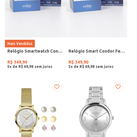
Mais Vendidos
Relógio Smartwatch Condor PRETO
Relógio Smart Condor Feminino ROSE
R$
349
,
90
R$
349
,
90
5
x de
R$
69
,
98
5
x de
R$
69
,
98