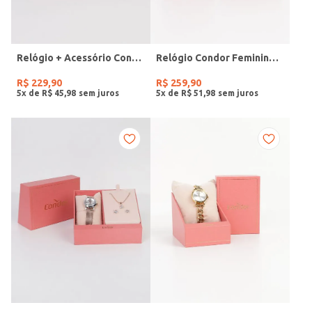
Relógio + Acessório Condor Feminino PRATA
Relógio Condor Feminino DOURADO
R$
229
,
90
R$
259
,
90
5
x de
R$
45
,
98
5
x de
R$
51
,
98