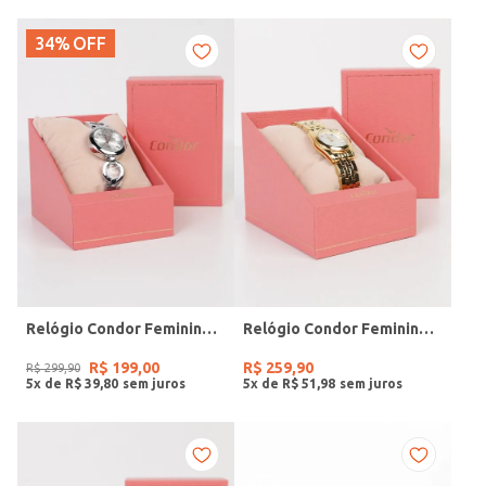
34%
OFF
Relógio Condor Feminino PRATA
Relógio Condor Feminino DOURADO
R$
199
,
00
R$
259
,
90
R$
299
,
90
5
x de
R$
39
,
80
5
x de
R$
51
,
98