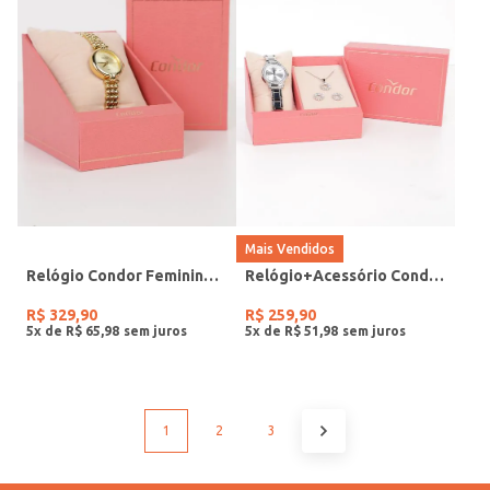
Mais Vendidos
Relógio Condor Feminino DOURADO
Relógio+Acessório Condor Feminino PRATA
R$
329
,
90
R$
259
,
90
5
x de
R$
65
,
98
5
x de
R$
51
,
98
1
2
3