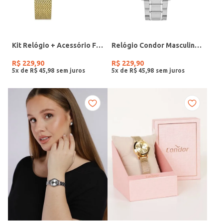
Kit Relógio + Acessório Feminino DOURADO
Relógio Condor Masculino PRATA
R$
229
,
90
R$
229
,
90
5
x de
R$
45
,
98
5
x de
R$
45
,
98