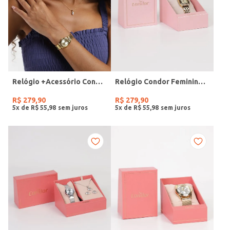
Relógio +Acessório Condor Feminino DOURADO
Relógio Condor Feminino DOURADO
R$
279
,
90
R$
279
,
90
5
x de
R$
55
,
98
5
x de
R$
55
,
98