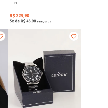
UN
R$
229
,
90
5
x de
R$
45
,
98