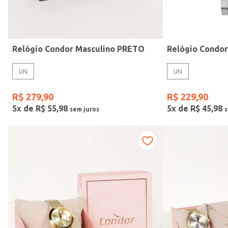
Idade
Relógio Condor Masculino PRETO
Relógio Condo
UN
UN
R$
279
,
90
R$
229
,
90
5
x de
R$
55
,
98
5
x de
R$
45
,
98