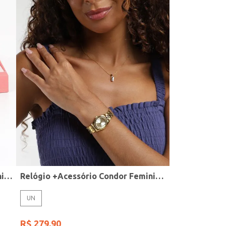
Relógio + Acessório Condor Feminino PRATA
Relógio +Acessório Condor Feminino DOURADO
UN
R$
279
,
90