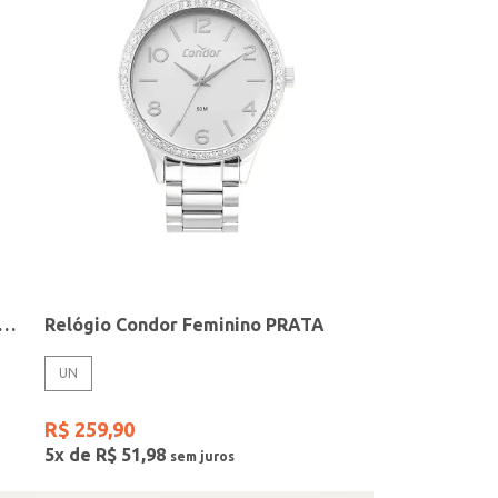
elógio + Acessório Feminino DOURADO
Relógio Condor Feminino PRATA
UN
R$
259
,
90
5
x de
R$
51
,
98