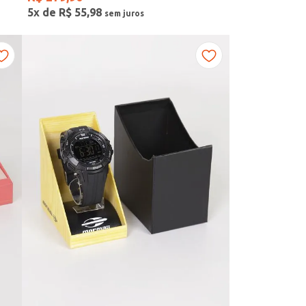
5
x de
R$
55
,
98