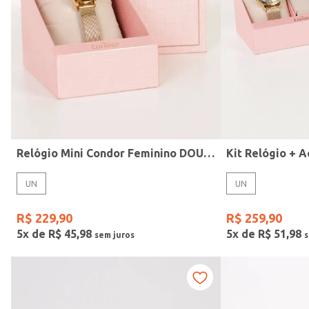
Modelo
Relógio Mini Condor Feminino DOURADO
UN
UN
R$
229
,
90
R$
259
,
90
5
x de
R$
45
,
98
5
x de
R$
51
,
98