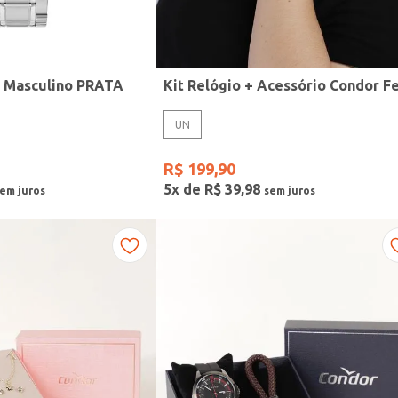
r Masculino PRATA
UN
R$
199
,
90
5
x de
R$
39
,
98