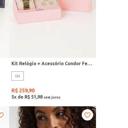
Kit Relógio + Acessório Condor Feminino DOURADO
UN
R$
259
,
90
5
x de
R$
51
,
98