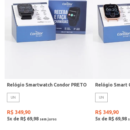
Mormaii
Prata
UN
Casio
Estilo
Preto
Gang
Rose
Vermelho
Relógio Smartwatch Condor PRETO
UN
UN
R$
349
,
90
R$
349
,
90
5
x de
R$
69
,
98
5
x de
R$
69
,
98