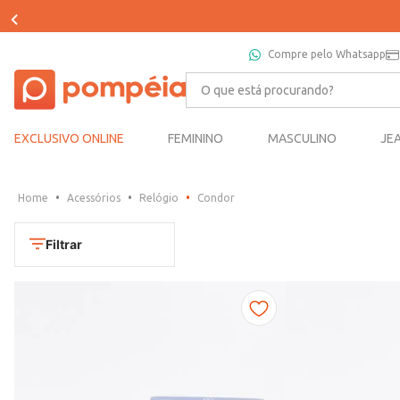
Compre pelo Whatsapp
O que está procurando?
EXCLUSIVO ONLINE
FEMININO
MASCULINO
JE
Acessórios
Relógio
Condor
Filtrar
Cores
Chumbo
Marca
Dourado
CONDOR
Marrom
TAMANHO