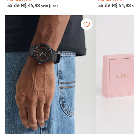
5
x de
R$
45
,
98
5
x de
R$
51
,
98
Vendido Por