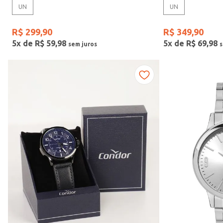
UN
UN
Gênero
R$
299
,
90
R$
349
,
90
5
x de
R$
59
,
98
5
x de
R$
69
,
98