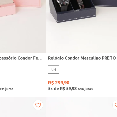
Kit Relógio + Acessório Condor Feminino DOURADO
Relógio Condor Masculino PRETO
UN
R$
299
,
90
5
x de
R$
59
,
98