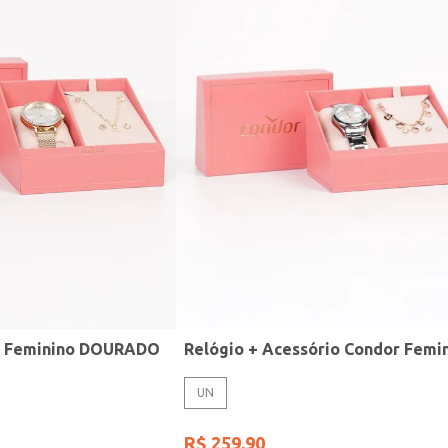
r Feminino DOURADO
UN
R$
259
,
90