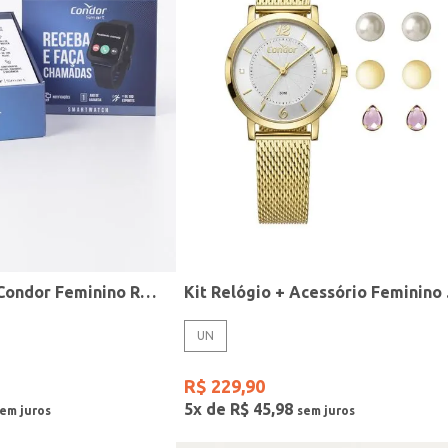
Relógio Smart Condor Feminino ROSE
Kit R
UN
R$
229
,
90
5
x de
R$
45
,
98