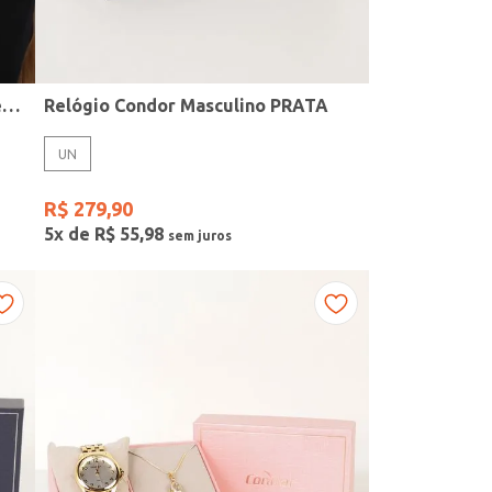
Kit Relógio + Acessório Condor Feminino PRATA
Relógio Condor Masculino PRATA
UN
R$
279
,
90
5
x de
R$
55
,
98