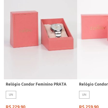
Modelo de Pulseira
Relógio Condor Feminino PRATA
Relógio Condo
UN
UN
R$
229
,
90
R$
259
,
90