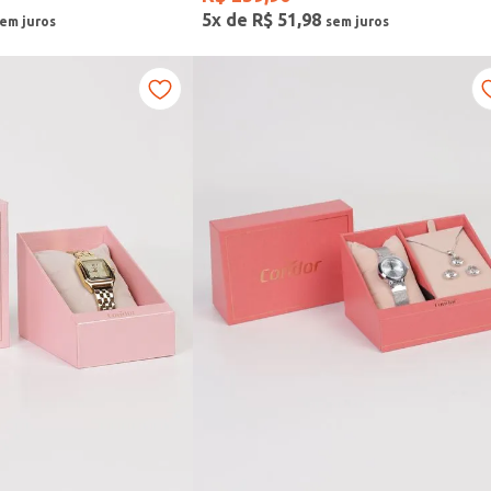
5
x de
R$
51
,
98