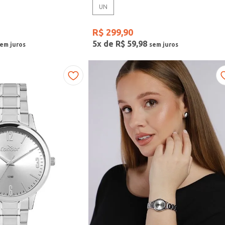
UN
R$
299
,
90
5
x de
R$
59
,
98