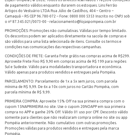
de pagamento válidos enquanto durarem os estoques. Lins Ferrão
Artigos do Vestuário LTDA Rua Júlio de Castilhos, 404 – Centro –
Camaquã – RS CEP 96.780-072 – Fone: 0800 000 5353 Inscrito no CNPJ sob
o nº 87.345.021/0073-00 -
relacionamento@lojaspompeia.com.br
PROMOÇÕES: Promoções não cumulativas. Válidas por tempo limitado.
Os descontos podem ser aplicados diretamente na sacola de compras e
são válidos para uma lista selecionada de itens. Consulte os termos e
condições nas comunicações das respectivas campanhas.
CONDIÇÕES DE FRETE: Garanta frete grátis nas compras acima de R$299.
Aproveite Frete Fixo R$ 9,90 em compras acima de R$ 199 para regiões
Sul e Sudeste. Válido para modalidades transportadora e econômica.
Válido apenas para produtos vendidos e entregues pela Pompéia.
PARCELAMENTO: Parcelamento de 1x a 5x sem juros, com parcela
mínima de R$ 9,99. De 6x a 10x com juros no Cartão Pompéia, com
parcela mínima de R$ 9,99.
PRIMEIRA COMPRA: Aproveite 15% Off na sua primeira compra com o
cupom 15NAPRIMEIRA no site. Use o cupom 20NOAPP em sua primeira
compra no APP e ganhe 20% Off. Válido 01 uso por CPF. Desconto válido
somente para clientes que não realizaram compra online no site ou app
Pompéia anteriormente. Não cumulativo com outras promoções.
Promoções válidas para produtos vendidos e entregues pela marca
Pompéia.