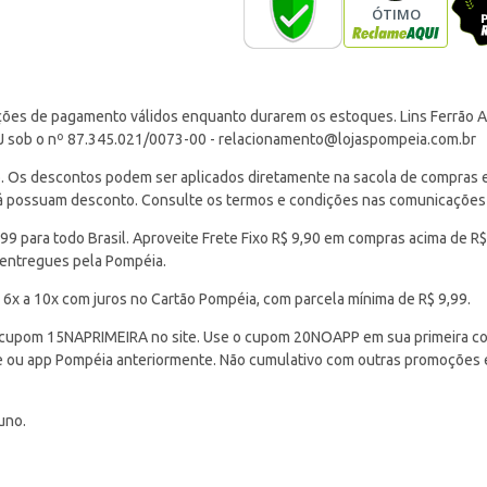
ções de pagamento válidos enquanto durarem os estoques. Lins Ferrão Ar
J sob o nº 87.345.021/0073-00 -
relacionamento@lojaspompeia.com.br
Os descontos podem ser aplicados diretamente na sacola de compras e s
 já possuam desconto. Consulte os termos e condições nas comunicações
 para todo Brasil. Aproveite Frete Fixo R$ 9,90 em compras acima de R$
 entregues pela Pompéia.
 6x a 10x com juros no Cartão Pompéia, com parcela mínima de R$ 9,99.
cupom 15NAPRIMEIRA no site. Use o cupom 20NOAPP em sua primeira com
ite ou app Pompéia anteriormente. Não cumulativo com outras promoções
uno.