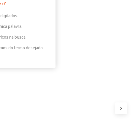
er?
digitados.
nica palavra.
ricos na busca.
nimos do termo desejado.