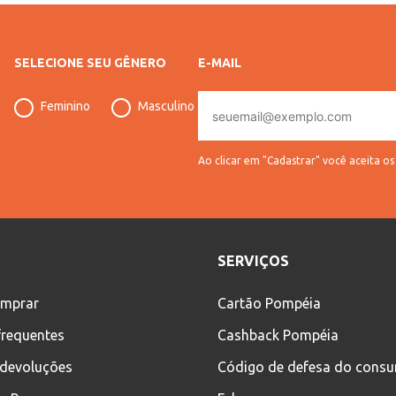
SELECIONE SEU GÊNERO
E-MAIL
E-
Feminino
Masculino
mail
Ao clicar em "Cadastrar" você aceita o
SERVIÇOS
mprar
Cartão Pompéia
frequentes
Cashback Pompéia
 devoluções
Código de defesa do cons