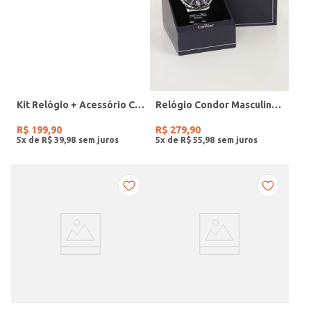
Kit Relógio + Acessório Condor Feminino PRATA
Relógio Condor Masculino PRATA
R$
199
,
90
R$
279
,
90
5
x de
R$
39
,
98
5
x de
R$
55
,
98