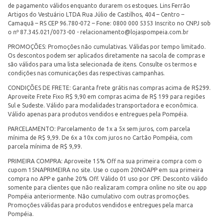
de pagamento válidos enquanto durarem os estoques. Lins Ferrão
Artigos do Vestuário LTDA Rua Júlio de Castilhos, 404 – Centro –
Camaquã – RS CEP 96.780-072 – Fone: 0800 000 5353 Inscrito no CNPJ sob
o nº 87.345.021/0073-00 -
relacionamento@lojaspompeia.com.br
PROMOÇÕES: Promoções não cumulativas. Válidas por tempo limitado.
Os descontos podem ser aplicados diretamente na sacola de compras e
são válidos para uma lista selecionada de itens. Consulte os termos e
condições nas comunicações das respectivas campanhas.
CONDIÇÕES DE FRETE: Garanta frete grátis nas compras acima de R$299.
Aproveite Frete Fixo R$ 9,90 em compras acima de R$ 199 para regiões
Sul e Sudeste. Válido para modalidades transportadora e econômica.
Válido apenas para produtos vendidos e entregues pela Pompéia.
PARCELAMENTO: Parcelamento de 1x a 5x sem juros, com parcela
mínima de R$ 9,99. De 6x a 10x com juros no Cartão Pompéia, com
parcela mínima de R$ 9,99.
PRIMEIRA COMPRA: Aproveite 15% Off na sua primeira compra com o
cupom 15NAPRIMEIRA no site. Use o cupom 20NOAPP em sua primeira
compra no APP e ganhe 20% Off. Válido 01 uso por CPF. Desconto válido
somente para clientes que não realizaram compra online no site ou app
Pompéia anteriormente. Não cumulativo com outras promoções.
Promoções válidas para produtos vendidos e entregues pela marca
Pompéia.