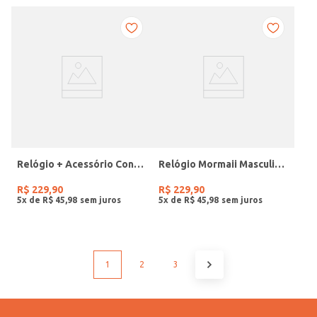
Relógio + Acessório Condor Feminino PRATA
Relógio Mormaii Masculino PRETO
R$
229
,
90
R$
229
,
90
5
x de
R$
45
,
98
5
x de
R$
45
,
98
1
2
3