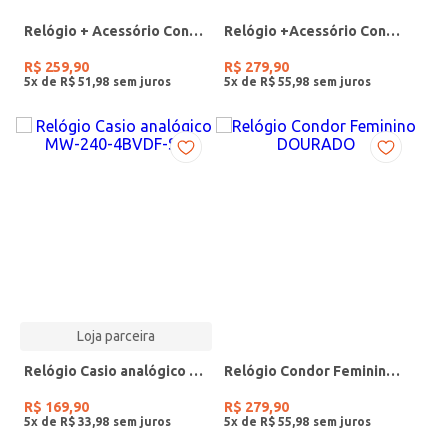
Relógio + Acessório Condor Feminino PRATA
Relógio +Acessório Condor Feminino DOURADO
R$
259
,
90
R$
279
,
90
5
x de
R$
51
,
98
5
x de
R$
55
,
98
Loja parceira
Relógio Casio analógico MW-240-4BVDF-SC
Relógio Condor Feminino DOURADO
R$
169
,
90
R$
279
,
90
5
x de
R$
33
,
98
5
x de
R$
55
,
98