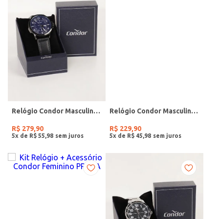
Relógio Condor Masculino PRETO
Relógio Condor Masculino PRATA
R$
279
,
90
R$
229
,
90
5
x de
R$
55
,
98
5
x de
R$
45
,
98