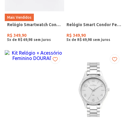
Mais Vendidos
Relógio Smartwatch Condor PRETO
Relógio Smart Condor Feminino ROSE
R$
349
,
90
R$
349
,
90
5
x de
R$
69
,
98
5
x de
R$
69
,
98