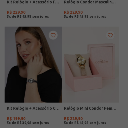
Kit Relógio + Acessório Feminino DOURADO
Relógio Condor Masculino PRATA
R$
229
,
90
R$
229
,
90
5
x de
R$
45
,
98
5
x de
R$
45
,
98
Kit Relógio + Acessório Condor Feminino PRATA
Relógio Mini Condor Feminino DOURADO
R$
199
,
90
R$
229
,
90
5
x de
R$
39
,
98
5
x de
R$
45
,
98