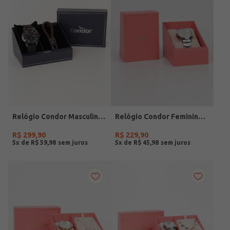
Relógio Condor Masculino PRETO
Relógio Condor Feminino PRATA
R$
299
,
90
R$
229
,
90
5
x de
R$
59
,
98
5
x de
R$
45
,
98