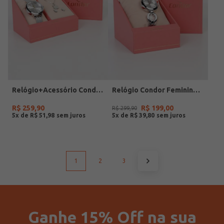
Relógio+Acessório Condor Feminino PRATA
Relógio Condor Feminino PRATA
R$
259
,
90
R$
199
,
00
R$
299
,
90
5
x de
R$
51
,
98
5
x de
R$
39
,
80
1
2
3
Ganhe 15% Off na sua