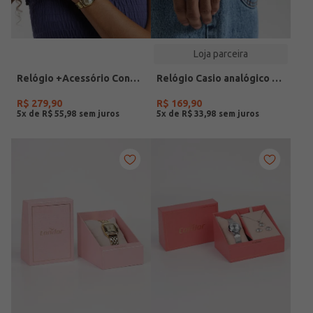
Loja parceira
Relógio +Acessório Condor Feminino DOURADO
Relógio Casio analógico MW-240-4BVDF-SC
R$
279
,
90
R$
169
,
90
5
x de
R$
55
,
98
5
x de
R$
33
,
98