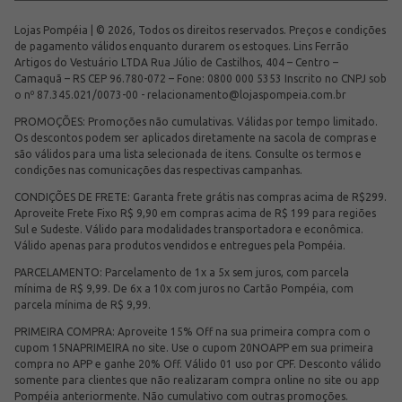
Lojas Pompéia | © 2026, Todos os direitos reservados. Preços e condições
de pagamento válidos enquanto durarem os estoques. Lins Ferrão
Artigos do Vestuário LTDA Rua Júlio de Castilhos, 404 – Centro –
Camaquã – RS CEP 96.780-072 – Fone: 0800 000 5353 Inscrito no CNPJ sob
o nº 87.345.021/0073-00 -
relacionamento@lojaspompeia.com.br
PROMOÇÕES: Promoções não cumulativas. Válidas por tempo limitado.
Os descontos podem ser aplicados diretamente na sacola de compras e
são válidos para uma lista selecionada de itens. Consulte os termos e
condições nas comunicações das respectivas campanhas.
CONDIÇÕES DE FRETE: Garanta frete grátis nas compras acima de R$299.
Aproveite Frete Fixo R$ 9,90 em compras acima de R$ 199 para regiões
Sul e Sudeste. Válido para modalidades transportadora e econômica.
Válido apenas para produtos vendidos e entregues pela Pompéia.
PARCELAMENTO: Parcelamento de 1x a 5x sem juros, com parcela
mínima de R$ 9,99. De 6x a 10x com juros no Cartão Pompéia, com
parcela mínima de R$ 9,99.
PRIMEIRA COMPRA: Aproveite 15% Off na sua primeira compra com o
cupom 15NAPRIMEIRA no site. Use o cupom 20NOAPP em sua primeira
compra no APP e ganhe 20% Off. Válido 01 uso por CPF. Desconto válido
somente para clientes que não realizaram compra online no site ou app
Pompéia anteriormente. Não cumulativo com outras promoções.