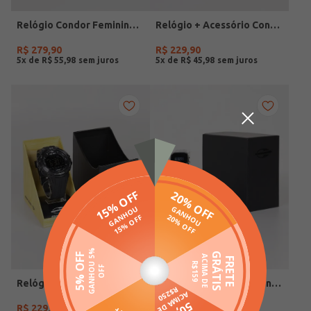
Relógio Condor Feminino DOURADO
Relógio + Acessório Condor Feminino PRATA
R$
279
,
90
R$
229
,
90
5
x de
R$
55
,
98
5
x de
R$
45
,
98
Relógio Mormaii Masculino PRETO
Relógio Mormaii Feminino PRATA
R$
229
,
90
R$
299
,
90