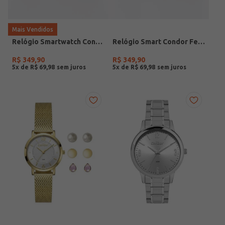
Mais Vendidos
Relógio Smartwatch Condor PRETO
Relógio Smart Condor Feminino ROSE
R$
349
,
90
R$
349
,
90
5
x de
R$
69
,
98
5
x de
R$
69
,
98