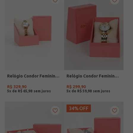
Relógio Condor Feminino DOURADO
Relógio Condor Feminino DOURADO
R$
329
,
90
R$
299
,
90
5
x de
R$
65
,
98
5
x de
R$
59
,
98
34%
OFF