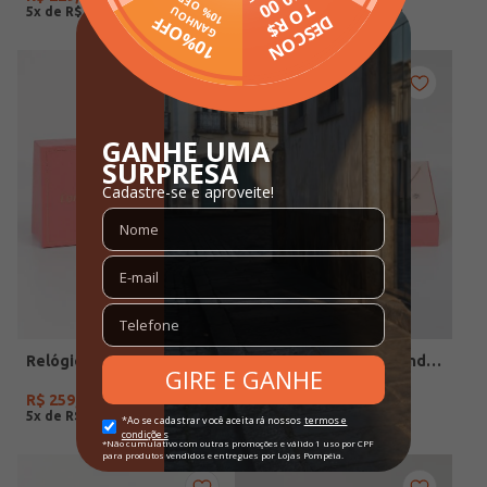
5
x de
R$
45
,
98
5
x de
R$
59
,
98
Relógio Condor Feminino DOURADO
Relógio+Acessório Condor Feminino ROSE
R$
259
,
90
R$
279
,
90
5
x de
R$
51
,
98
5
x de
R$
55
,
98