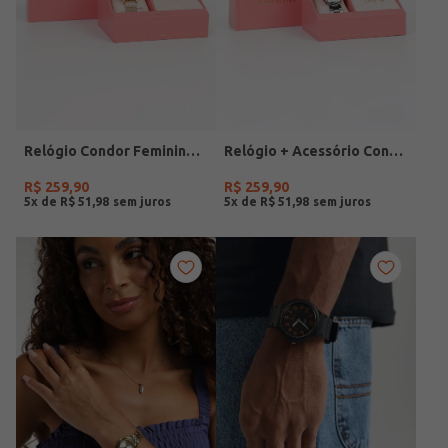
Relógio Condor Feminino DOURADO
Relógio + Acessório Condor Feminino PRATA
R$
259
,
90
R$
259
,
90
5
x de
R$
51
,
98
5
x de
R$
51
,
98