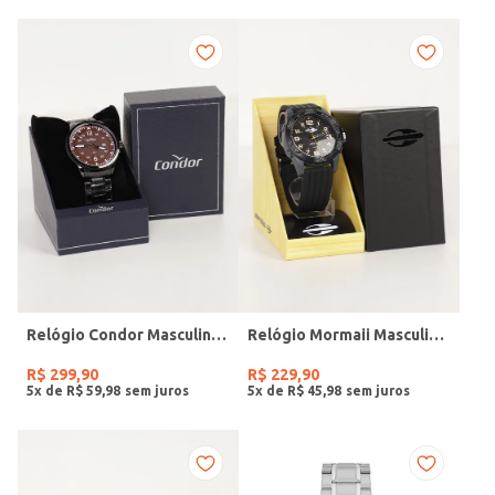
Relógio Condor Masculino PRETO
Relógio Mormaii Masculino PRETO
R$
299
,
90
R$
229
,
90
5
x de
R$
59
,
98
5
x de
R$
45
,
98