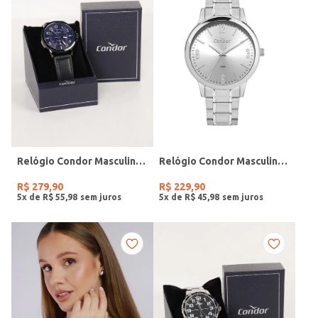
Relógio Condor Masculino PRETO
Relógio Condor Masculino PRATA
R$
279
,
90
R$
229
,
90
5
x de
R$
55
,
98
5
x de
R$
45
,
98