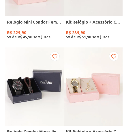
Relógio Mini Condor Feminino DOURADO
Kit Relógio + Acessório Condor Feminino DOURADO
R$
229
,
90
R$
259
,
90
5
x de
R$
45
,
98
5
x de
R$
51
,
98
Relógio Condor Masculino PRETO
Kit Relógio + Acessório Condor Feminino DOURADO