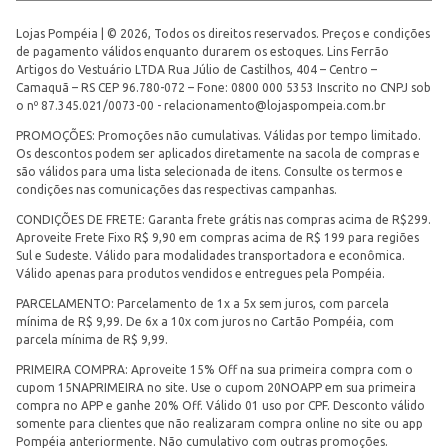
Lojas Pompéia | © 2026, Todos os direitos reservados. Preços e condições
de pagamento válidos enquanto durarem os estoques. Lins Ferrão
Artigos do Vestuário LTDA Rua Júlio de Castilhos, 404 – Centro –
Camaquã – RS CEP 96.780-072 – Fone: 0800 000 5353 Inscrito no CNPJ sob
o nº 87.345.021/0073-00 -
relacionamento@lojaspompeia.com.br
PROMOÇÕES: Promoções não cumulativas. Válidas por tempo limitado.
Os descontos podem ser aplicados diretamente na sacola de compras e
são válidos para uma lista selecionada de itens. Consulte os termos e
condições nas comunicações das respectivas campanhas.
CONDIÇÕES DE FRETE: Garanta frete grátis nas compras acima de R$299.
Aproveite Frete Fixo R$ 9,90 em compras acima de R$ 199 para regiões
Sul e Sudeste. Válido para modalidades transportadora e econômica.
Válido apenas para produtos vendidos e entregues pela Pompéia.
PARCELAMENTO: Parcelamento de 1x a 5x sem juros, com parcela
mínima de R$ 9,99. De 6x a 10x com juros no Cartão Pompéia, com
parcela mínima de R$ 9,99.
PRIMEIRA COMPRA: Aproveite 15% Off na sua primeira compra com o
cupom 15NAPRIMEIRA no site. Use o cupom 20NOAPP em sua primeira
compra no APP e ganhe 20% Off. Válido 01 uso por CPF. Desconto válido
somente para clientes que não realizaram compra online no site ou app
Pompéia anteriormente. Não cumulativo com outras promoções.