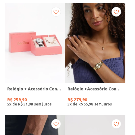
Relógio + Acessório Condor Feminino PRATA
Relógio +Acessório Condor Feminino DOURADO
R$
259
,
90
R$
279
,
90
5
x de
R$
51
,
98
5
x de
R$
55
,
98