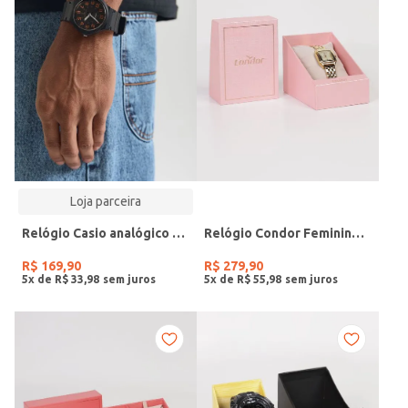
Loja parceira
Relógio Casio analógico MW-240-4BVDF-SC
Relógio Condor Feminino DOURADO
R$
169
,
90
R$
279
,
90
5
x de
R$
33
,
98
5
x de
R$
55
,
98