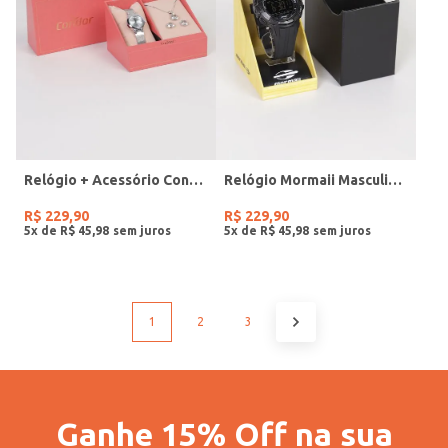
Relógio + Acessório Condor Feminino PRATA
Relógio Mormaii Masculino PRETO
R$
229
,
90
R$
229
,
90
5
x de
R$
45
,
98
5
x de
R$
45
,
98
1
2
3
Ganhe 15% Off na sua