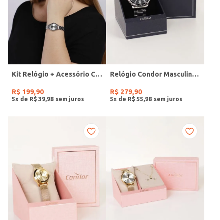
Kit Relógio + Acessório Condor Feminino PRATA
Relógio Condor Masculino PRATA
R$
199
,
90
R$
279
,
90
5
x de
R$
39
,
98
5
x de
R$
55
,
98