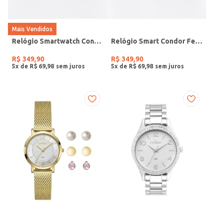
Mais Vendidos
Relógio Smartwatch Condor PRETO
Relógio Smart Condor Feminino ROSE
R$
349
,
90
R$
349
,
90
5
x de
R$
69
,
98
5
x de
R$
69
,
98