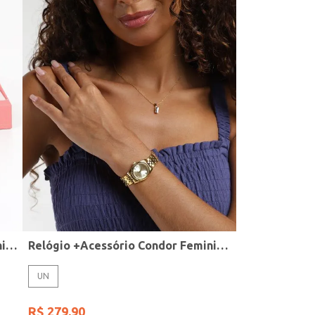
Relógio + Acessório Condor Feminino PRATA
Relógio +Acessório Condor Feminino DOURADO
UN
R$
279
,
90