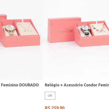
r Feminino DOURADO
UN
R$
259
,
90