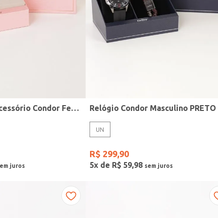
Kit Relógio + Acessório Condor Feminino DOURADO
Relógio Condor Masculino PRETO
UN
R$
299
,
90
5
x de
R$
59
,
98