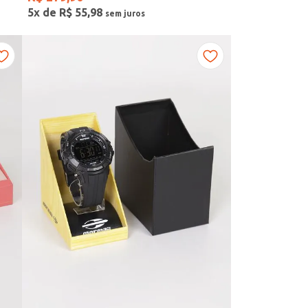
5
x de
R$
55
,
98