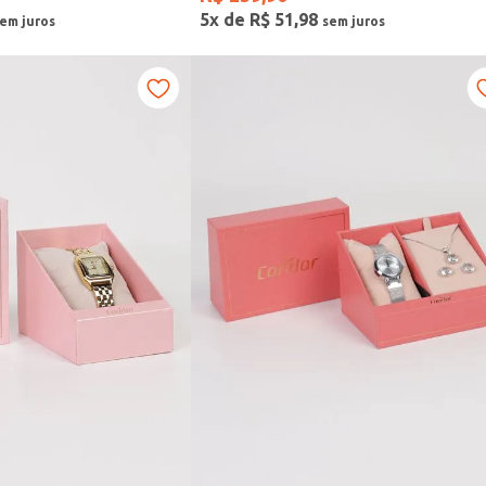
5
x de
R$
51
,
98