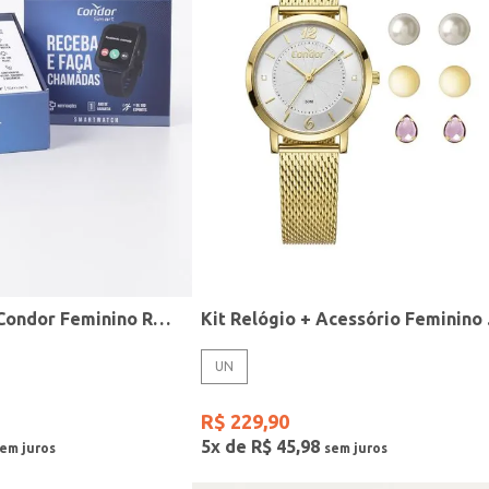
Relógio Smart Condor Feminino ROSE
Kit R
UN
R$
229
,
90
5
x de
R$
45
,
98