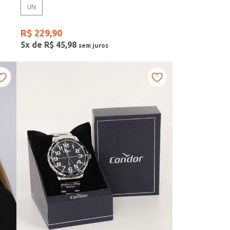
UN
R$
229
,
90
5
x de
R$
45
,
98