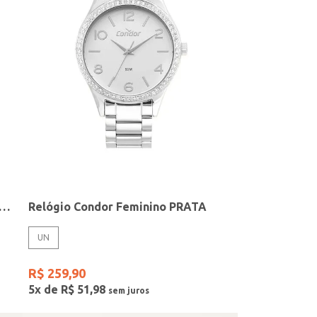
elógio + Acessório Feminino DOURADO
Relógio Condor Feminino PRATA
UN
R$
259
,
90
5
x de
R$
51
,
98