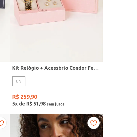
Kit Relógio + Acessório Condor Feminino DOURADO
UN
R$
259
,
90
5
x de
R$
51
,
98