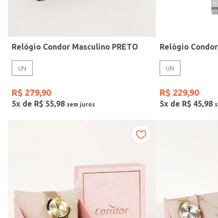
Idade
Relógio Condor Masculino PRETO
Relógio Condo
UN
UN
R$
279
,
90
R$
229
,
90
5
x de
R$
55
,
98
5
x de
R$
45
,
98