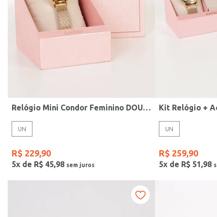
Modelo
Relógio Mini Condor Feminino DOURADO
UN
UN
R$
229
,
90
R$
259
,
90
5
x de
R$
45
,
98
5
x de
R$
51
,
98