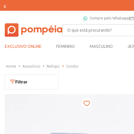
Compre pelo Whatsapp
O que está procurando?
EXCLUSIVO ONLINE
FEMININO
MASCULINO
JE
Acessórios
Relógio
Condor
Filtrar
Cores
Chumbo
Marca
Dourado
CONDOR
Marrom
TAMANHO