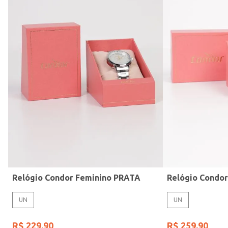
Modelo de Pulseira
Relógio Condor Feminino PRATA
Relógio Condo
UN
UN
R$
229
,
90
R$
259
,
90