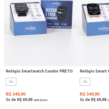
Mormaii
Prata
UN
Casio
Estilo
Preto
Gang
Rose
Vermelho
Relógio Smartwatch Condor PRETO
UN
UN
R$
349
,
90
R$
349
,
90
5
x de
R$
69
,
98
5
x de
R$
69
,
98