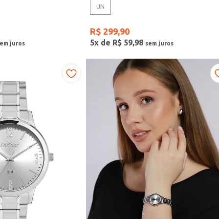
UN
R$
299
,
90
5
x de
R$
59
,
98