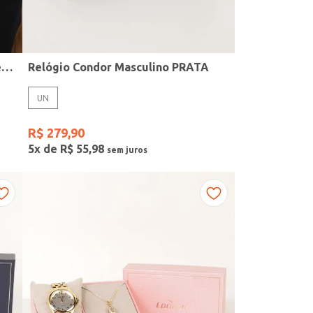
Kit Relógio + Acessório Condor Feminino PRATA
Relógio Condor Masculino PRATA
UN
R$
279
,
90
5
x de
R$
55
,
98