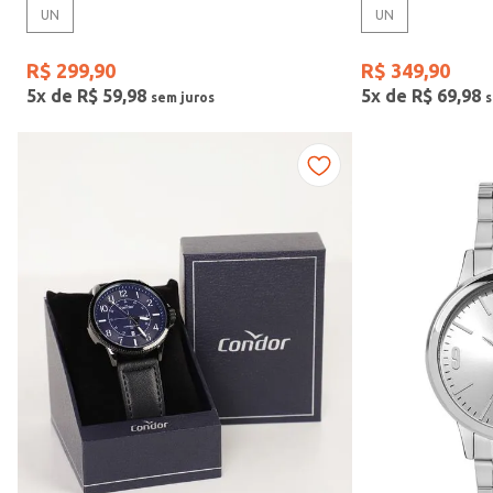
UN
UN
Gênero
R$
299
,
90
R$
349
,
90
5
x de
R$
59
,
98
5
x de
R$
69
,
98