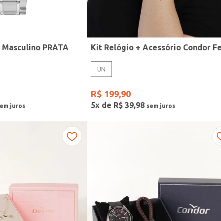
r Masculino PRATA
UN
R$
199
,
90
5
x de
R$
39
,
98