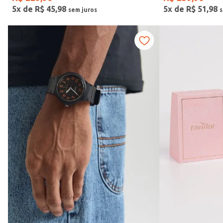
5
x de
R$
45
,
98
5
x de
R$
51
,
98
Vendido Por