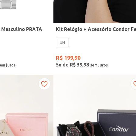
r Masculino PRATA
UN
R$
199
,
90
5
x de
R$
39
,
98