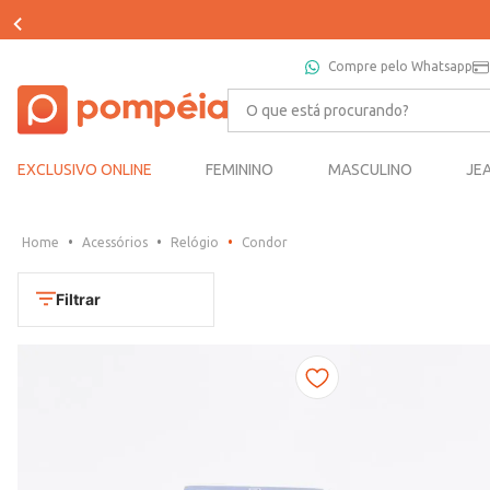
Compre pelo Whatsapp
O que está procurando?
EXCLUSIVO ONLINE
FEMININO
MASCULINO
JE
Acessórios
Relógio
Condor
Filtrar
Cores
Chumbo
Marca
Dourado
CONDOR
Marrom
TAMANHO