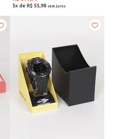
5
x de
R$
55
,
98