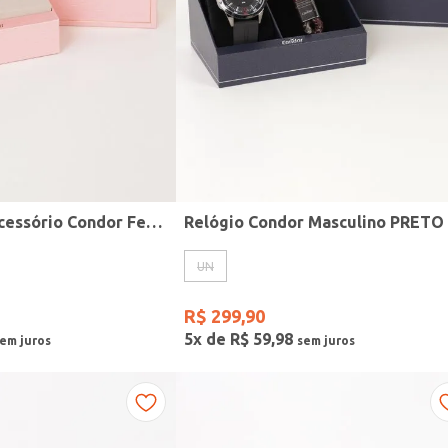
Kit Relógio + Acessório Condor Feminino DOURADO
Relógio Condor Masculino PRETO
UN
R$
299
,
90
5
x de
R$
59
,
98