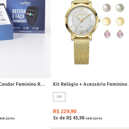
Relógio Smart Condor Feminino ROSE
Kit R
UN
R$
229
,
90
5
x de
R$
45
,
98