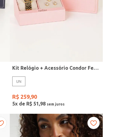
Kit Relógio + Acessório Condor Feminino DOURADO
UN
R$
259
,
90
5
x de
R$
51
,
98