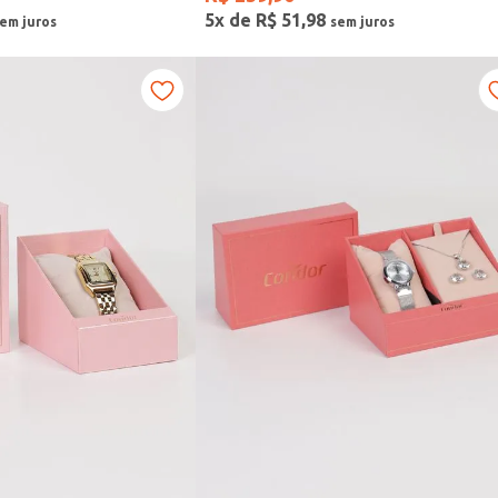
5
x de
R$
51
,
98