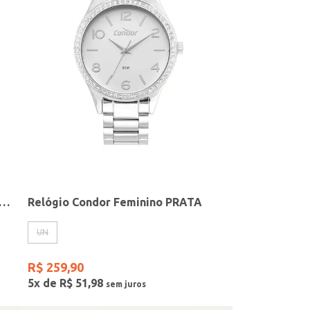
elógio + Acessório Feminino DOURADO
Relógio Condor Feminino PRATA
UN
R$
259
,
90
5
x de
R$
51
,
98