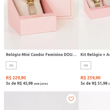
Modelo
Relógio Mini Condor Feminino DOURADO
UN
UN
R$
229
,
90
R$
259
,
90
5
x de
R$
45
,
98
5
x de
R$
51
,
98