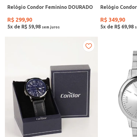
Relógio Condor Feminino DOURADO
Relógio Condo
Gênero
R$
299
,
90
R$
349
,
90
5
x de
R$
59
,
98
5
x de
R$
69
,
98