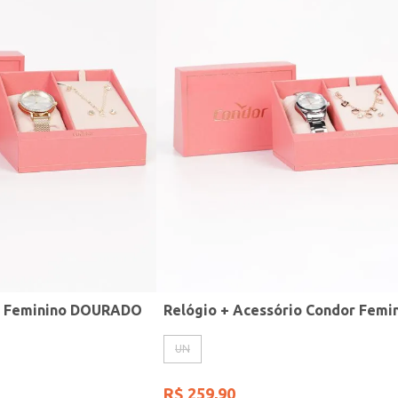
r Feminino DOURADO
UN
R$
259
,
90