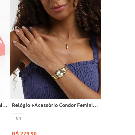
Relógio + Acessório Condor Feminino PRATA
Relógio +Acessório Condor Feminino DOURADO
UN
R$
279
,
90