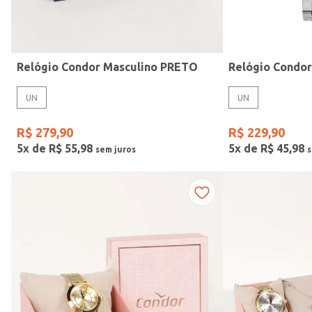
Idade
Relógio Condor Masculino PRETO
Relógio Condo
UN
UN
R$
279
,
90
R$
229
,
90
5
x de
R$
55
,
98
5
x de
R$
45
,
98