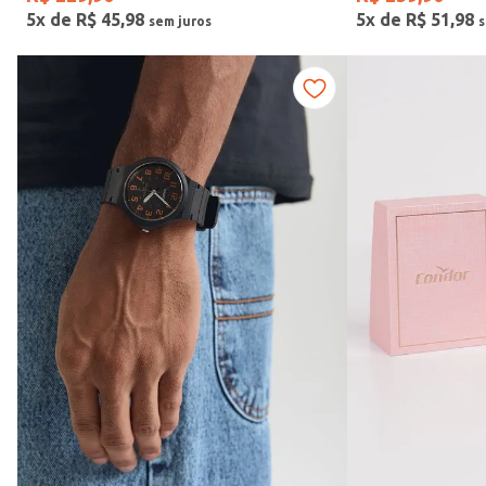
5
x de
R$
45
,
98
5
x de
R$
51
,
98
Vendido Por