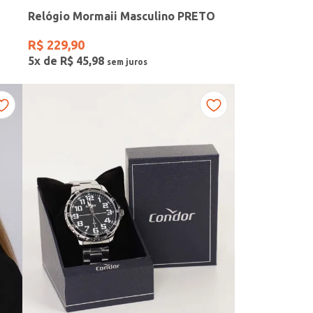
Relógio Mormaii Masculino PRETO
R$
229
,
90
5
x de
R$
45
,
98