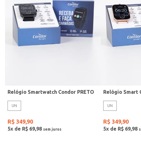
Mormaii
Prata
UN
Casio
Estilo
Preto
Gang
Rose
Vermelho
Relógio Smartwatch Condor PRETO
UN
UN
R$
349
,
90
R$
349
,
90
5
x de
R$
69
,
98
5
x de
R$
69
,
98