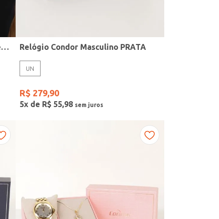
Kit Relógio + Acessório Condor Feminino PRATA
Relógio Condor Masculino PRATA
UN
R$
279
,
90
5
x de
R$
55
,
98