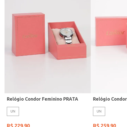
Modelo de Pulseira
Relógio Condor Feminino PRATA
Relógio Condo
UN
UN
R$
229
,
90
R$
259
,
90