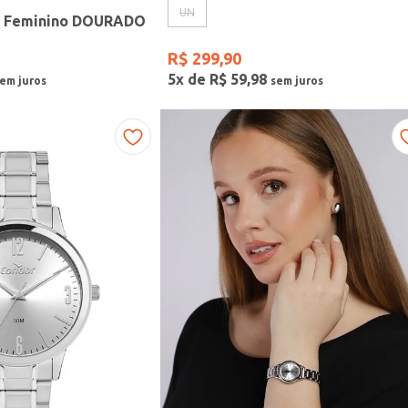
UN
r Feminino DOURADO
R$
299
,
90
5
x de
R$
59
,
98