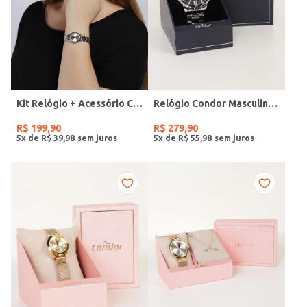
Kit Relógio + Acessório Condor Feminino PRATA
Relógio Condor Masculino PRATA
R$
199
,
90
R$
279
,
90
5
x de
R$
39
,
98
5
x de
R$
55
,
98