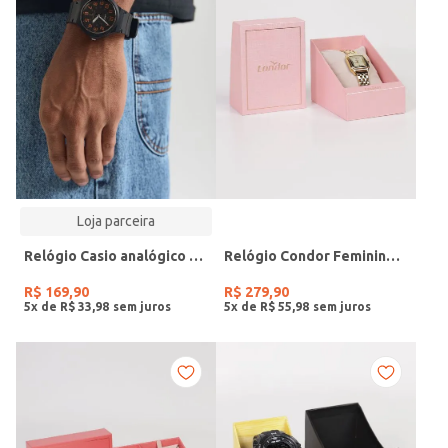
Loja parceira
Relógio Casio analógico MW-240-4BVDF-SC
Relógio Condor Feminino DOURADO
R$
169
,
90
R$
279
,
90
5
x de
R$
33
,
98
5
x de
R$
55
,
98