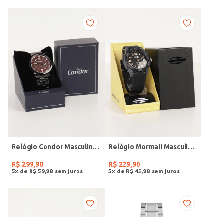
Relógio Condor Masculino PRETO
Relógio Mormaii Masculino PRETO
R$
299
,
90
R$
229
,
90
5
x de
R$
59
,
98
5
x de
R$
45
,
98