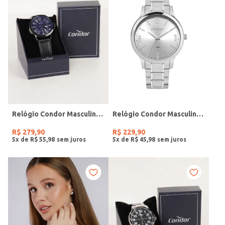
Relógio Condor Masculino PRETO
Relógio Condor Masculino PRATA
R$
279
,
90
R$
229
,
90
5
x de
R$
55
,
98
5
x de
R$
45
,
98