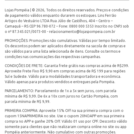
Lojas Pompéia | © 2026, Todos os direitos reservados. Preços e condições
de pagamento válidos enquanto durarem os estoques. Lins Ferrão
Artigos do Vestuário LTDA Rua Júlio de Castilhos, 404 – Centro –
Camaquã – RS CEP 96.780-072 – Fone: 0800 000 5353 Inscrito no CNPJ sob
o nº 87.345.021/0073-00 -
relacionamento@lojaspompeia.com.br
PROMOÇÕES: Promoções não cumulativas. Válidas por tempo limitado.
Os descontos podem ser aplicados diretamente na sacola de compras e
são válidos para uma lista selecionada de itens. Consulte os termos e
condições nas comunicações das respectivas campanhas.
CONDIÇÕES DE FRETE: Garanta frete grátis nas compras acima de R$299.
Aproveite Frete Fixo R$ 9,90 em compras acima de R$ 199 para regiões
Sul e Sudeste. Válido para modalidades transportadora e econômica.
Válido apenas para produtos vendidos e entregues pela Pompéia.
PARCELAMENTO: Parcelamento de 1x a 5x sem juros, com parcela
mínima de R$ 9,99. De 6x a 10x com juros no Cartão Pompéia, com
parcela mínima de R$ 9,99.
PRIMEIRA COMPRA: Aproveite 15% Off na sua primeira compra com o
cupom 15NAPRIMEIRA no site. Use o cupom 20NOAPP em sua primeira
compra no APP e ganhe 20% Off. Válido 01 uso por CPF. Desconto válido
somente para clientes que não realizaram compra online no site ou app
Pompéia anteriormente. Não cumulativo com outras promoções.