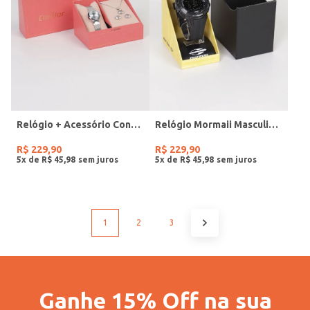
Relógio + Acessório Condor Feminino PRATA
Relógio Mormaii Masculino PRETO
R$
229
,
90
R$
229
,
90
5
x de
R$
45
,
98
5
x de
R$
45
,
98
1
2
3
Ganhe 15% Off na sua