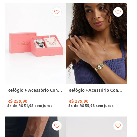
Relógio + Acessório Condor Feminino PRATA
Relógio +Acessório Condor Feminino DOURADO
R$
259
,
90
R$
279
,
90
5
x de
R$
51
,
98
5
x de
R$
55
,
98