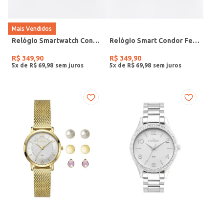
Mais Vendidos
Relógio Smartwatch Condor PRETO
Relógio Smart Condor Feminino ROSE
R$
349
,
90
R$
349
,
90
5
x de
R$
69
,
98
5
x de
R$
69
,
98