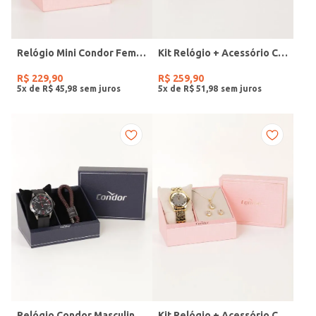
Relógio Mini Condor Feminino DOURADO
Kit Relógio + Acessório Condor Feminino DOURADO
R$
229
,
90
R$
259
,
90
5
x de
R$
45
,
98
5
x de
R$
51
,
98
Relógio Condor Masculino PRETO
Kit Relógio + Acessório Condor Feminino DOURADO