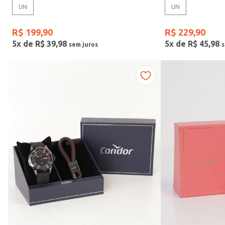
UN
UN
Gênero
R$
199
,
90
R$
229
,
90
5
x de
R$
39
,
98
5
x de
R$
45
,
98