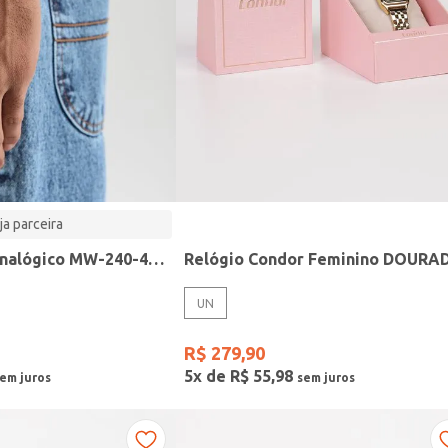
ja parceira
Relógio Casio analógico MW-240-4BVDF-SC
Relógio Condor Feminino DOURA
UN
R$
279
,
90
5
x de
R$
55
,
98