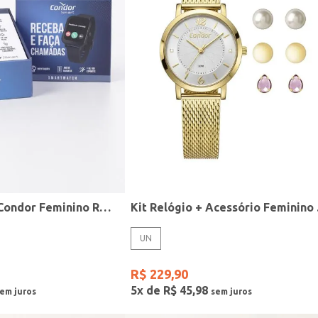
Relógio Smart Condor Feminino ROSE
Kit R
UN
R$
229
,
90
5
x de
R$
45
,
98