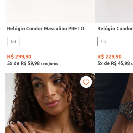
Idade
Relógio Condor Masculino PRETO
Relógio Condo
UN
UN
R$
299
,
90
R$
229
,
90
5
x de
R$
59
,
98
5
x de
R$
45
,
98