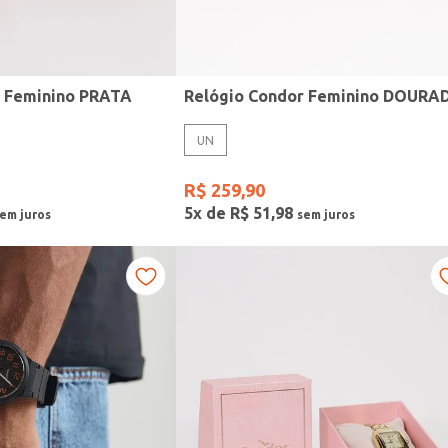
r Feminino PRATA
Relógio Condor Feminino DOURA
UN
R$
259
,
90
5
x de
R$
51
,
98