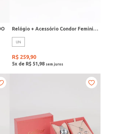
DO
Relógio + Acessório Condor Feminino PRATA
UN
R$
259
,
90
5
x de
R$
51
,
98