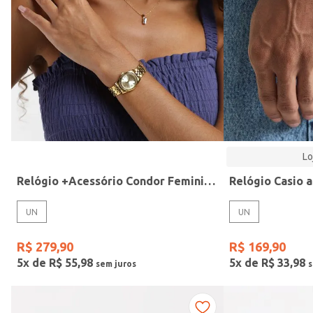
Modelo
Lo
Relógio +Acessório Condor Feminino DOURADO
UN
UN
R$
279
,
90
R$
169
,
90
5
x de
R$
55
,
98
5
x de
R$
33
,
98