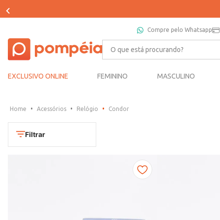
Compre pelo Whatsapp
O que está procurando?
EXCLUSIVO ONLINE
FEMININO
MASCULINO
Acessórios
Relógio
Condor
Filtrar
Cores
Dourado
Marca
Marrom
CONDOR
Prata
TAMANHO