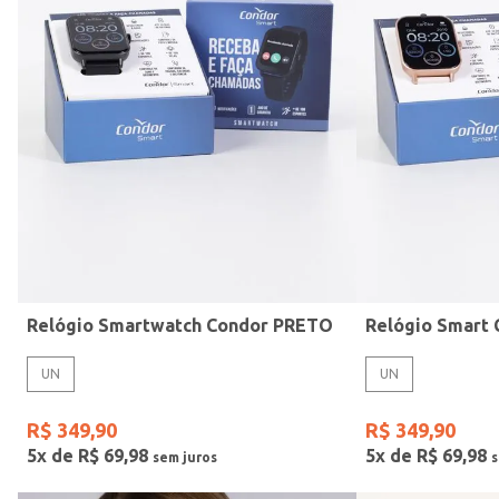
Mormaii
Preto
UN
Casio
Estilo
Rose
Gang
Vermelho
Relógio Smartwatch Condor PRETO
UN
UN
R$
349
,
90
R$
349
,
90
5
x de
R$
69
,
98
5
x de
R$
69
,
98