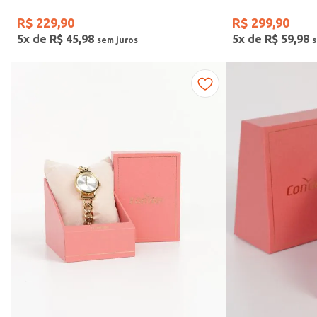
R$
229
,
90
R$
299
,
90
5
x de
R$
45
,
98
5
x de
R$
59
,
98
Faixas de preço
R$ 169,00
–
R$ 390,00