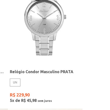
elógio + Acessório Feminino DOURADO
Relógio Condor Masculino PRATA
UN
R$
229
,
90
5
x de
R$
45
,
98