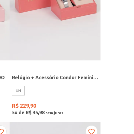
DO
Relógio + Acessório Condor Feminino PRATA
UN
R$
229
,
90
5
x de
R$
45
,
98