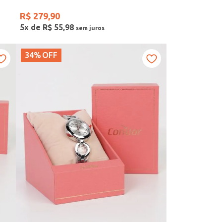
R$
279
,
90
5
x de
R$
55
,
98
34%
OFF