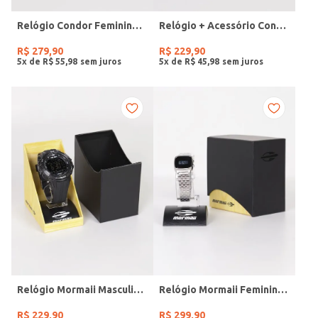
Relógio Condor Feminino DOURADO
Relógio + Acessório Condor Feminino PRATA
R$
279
,
90
R$
229
,
90
5
x de
R$
55
,
98
5
x de
R$
45
,
98
Relógio Mormaii Masculino PRETO
Relógio Mormaii Feminino PRATA
R$
229
,
90
R$
299
,
90