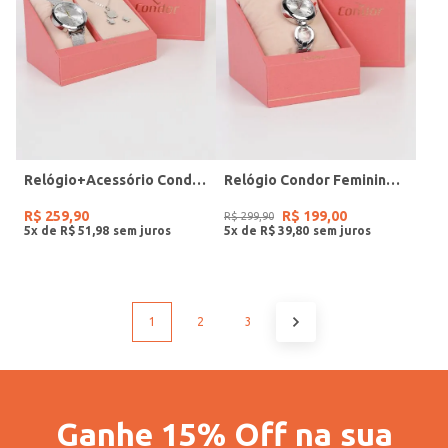
Relógio+Acessório Condor Feminino PRATA
Relógio Condor Feminino PRATA
R$
259
,
90
R$
199
,
00
R$
299
,
90
5
x de
R$
51
,
98
5
x de
R$
39
,
80
1
2
3
Ganhe 15% Off na sua