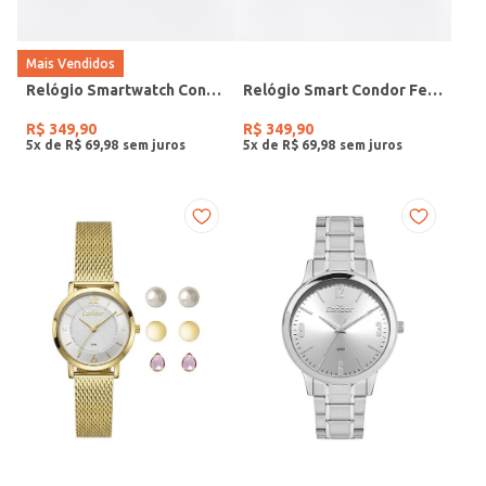
Mais Vendidos
Relógio Smartwatch Condor PRETO
Relógio Smart Condor Feminino ROSE
R$
349
,
90
R$
349
,
90
5
x de
R$
69
,
98
5
x de
R$
69
,
98