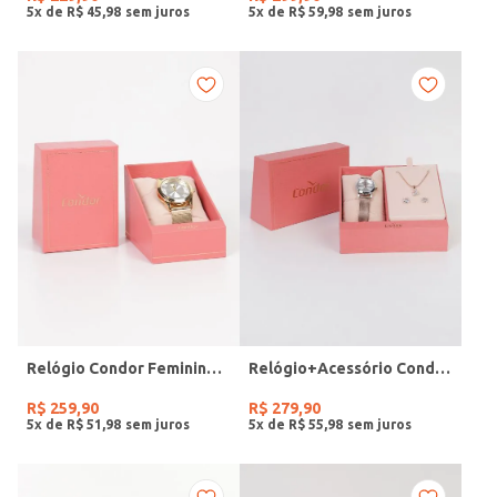
5
x de
R$
45
,
98
5
x de
R$
59
,
98
Relógio Condor Feminino DOURADO
Relógio+Acessório Condor Feminino ROSE
R$
259
,
90
R$
279
,
90
5
x de
R$
51
,
98
5
x de
R$
55
,
98