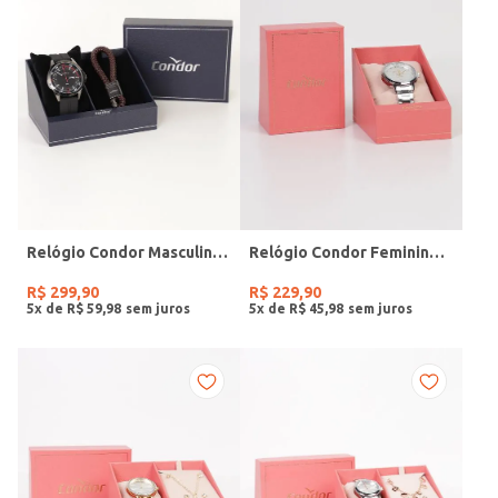
Relógio Condor Masculino PRETO
Relógio Condor Feminino PRATA
R$
299
,
90
R$
229
,
90
5
x de
R$
59
,
98
5
x de
R$
45
,
98