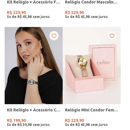
Kit Relógio + Acessório Feminino DOURADO
Relógio Condor Masculino PRATA
R$
229
,
90
R$
229
,
90
5
x de
R$
45
,
98
5
x de
R$
45
,
98
Kit Relógio + Acessório Condor Feminino PRATA
Relógio Mini Condor Feminino DOURADO
R$
199
,
90
R$
229
,
90
5
x de
R$
39
,
98
5
x de
R$
45
,
98