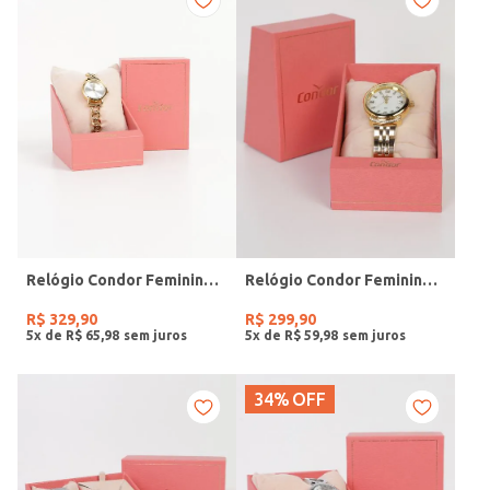
Relógio Condor Feminino DOURADO
Relógio Condor Feminino DOURADO
R$
329
,
90
R$
299
,
90
5
x de
R$
65
,
98
5
x de
R$
59
,
98
34%
OFF