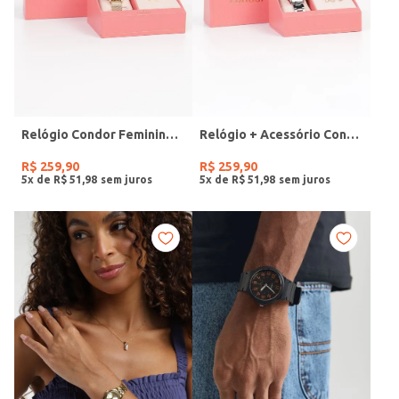
Relógio Condor Feminino DOURADO
Relógio + Acessório Condor Feminino PRATA
R$
259
,
90
R$
259
,
90
5
x de
R$
51
,
98
5
x de
R$
51
,
98