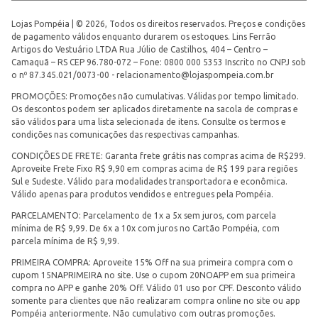
Lojas Pompéia | © 2026, Todos os direitos reservados. Preços e condições
de pagamento válidos enquanto durarem os estoques. Lins Ferrão
Artigos do Vestuário LTDA Rua Júlio de Castilhos, 404 – Centro –
Camaquã – RS CEP 96.780-072 – Fone: 0800 000 5353 Inscrito no CNPJ sob
o nº 87.345.021/0073-00 -
relacionamento@lojaspompeia.com.br
PROMOÇÕES: Promoções não cumulativas. Válidas por tempo limitado.
Os descontos podem ser aplicados diretamente na sacola de compras e
são válidos para uma lista selecionada de itens. Consulte os termos e
condições nas comunicações das respectivas campanhas.
CONDIÇÕES DE FRETE: Garanta frete grátis nas compras acima de R$299.
Aproveite Frete Fixo R$ 9,90 em compras acima de R$ 199 para regiões
Sul e Sudeste. Válido para modalidades transportadora e econômica.
Válido apenas para produtos vendidos e entregues pela Pompéia.
PARCELAMENTO: Parcelamento de 1x a 5x sem juros, com parcela
mínima de R$ 9,99. De 6x a 10x com juros no Cartão Pompéia, com
parcela mínima de R$ 9,99.
PRIMEIRA COMPRA: Aproveite 15% Off na sua primeira compra com o
cupom 15NAPRIMEIRA no site. Use o cupom 20NOAPP em sua primeira
compra no APP e ganhe 20% Off. Válido 01 uso por CPF. Desconto válido
somente para clientes que não realizaram compra online no site ou app
Pompéia anteriormente. Não cumulativo com outras promoções.