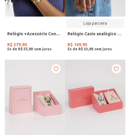
Loja parceira
Relógio +Acessório Condor Feminino DOURADO
Relógio Casio analógico MW-240-4BVDF-SC
R$
279
,
90
R$
169
,
90
5
x de
R$
55
,
98
5
x de
R$
33
,
98