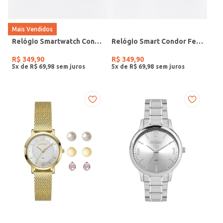
Mais Vendidos
Relógio Smartwatch Condor PRETO
Relógio Smart Condor Feminino ROSE
R$
349
,
90
R$
349
,
90
5
x de
R$
69
,
98
5
x de
R$
69
,
98