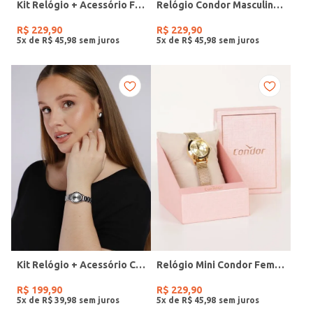
Kit Relógio + Acessório Feminino DOURADO
Relógio Condor Masculino PRATA
R$
229
,
90
R$
229
,
90
5
x de
R$
45
,
98
5
x de
R$
45
,
98
Kit Relógio + Acessório Condor Feminino PRATA
Relógio Mini Condor Feminino DOURADO
R$
199
,
90
R$
229
,
90
5
x de
R$
39
,
98
5
x de
R$
45
,
98