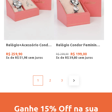
Relógio+Acessório Condor Feminino PRATA
Relógio Condor Feminino PRATA
R$
259
,
90
R$
199
,
00
R$
299
,
90
5
x de
R$
51
,
98
5
x de
R$
39
,
80
1
2
3
Ganhe 15% Off na sua