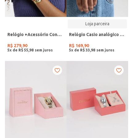
Loja parceira
Relógio +Acessório Condor Feminino DOURADO
Relógio Casio analógico MW-240-4BVDF-SC
R$
279
,
90
R$
169
,
90
5
x de
R$
55
,
98
5
x de
R$
33
,
98