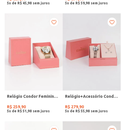
5
x de
R$
45
,
98
5
x de
R$
59
,
98
Relógio Condor Feminino DOURADO
Relógio+Acessório Condor Feminino ROSE
R$
259
,
90
R$
279
,
90
5
x de
R$
51
,
98
5
x de
R$
55
,
98