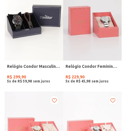
Relógio Condor Masculino PRETO
Relógio Condor Feminino PRATA
R$
299
,
90
R$
229
,
90
5
x de
R$
59
,
98
5
x de
R$
45
,
98