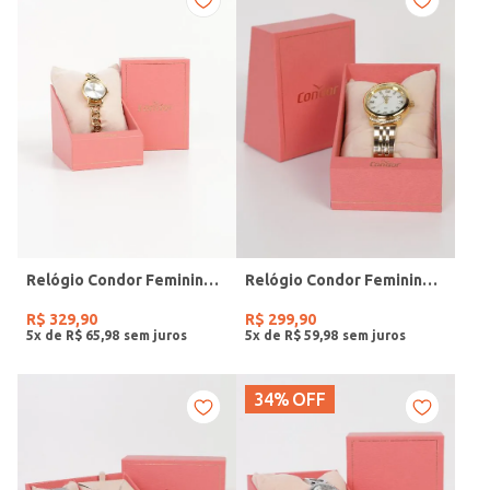
Relógio Condor Feminino DOURADO
Relógio Condor Feminino DOURADO
R$
329
,
90
R$
299
,
90
5
x de
R$
65
,
98
5
x de
R$
59
,
98
34%
OFF