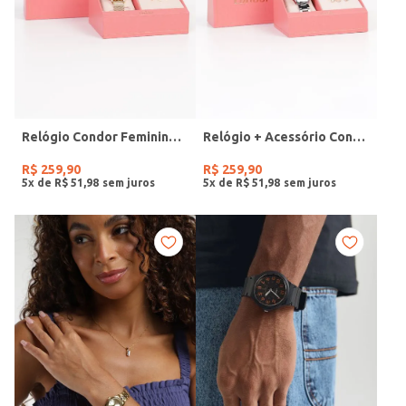
Relógio Condor Feminino DOURADO
Relógio + Acessório Condor Feminino PRATA
R$
259
,
90
R$
259
,
90
5
x de
R$
51
,
98
5
x de
R$
51
,
98