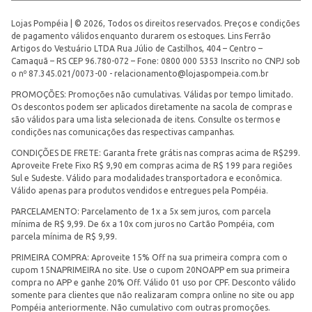
Lojas Pompéia | © 2026, Todos os direitos reservados. Preços e condições
de pagamento válidos enquanto durarem os estoques. Lins Ferrão
Artigos do Vestuário LTDA Rua Júlio de Castilhos, 404 – Centro –
Camaquã – RS CEP 96.780-072 – Fone: 0800 000 5353 Inscrito no CNPJ sob
o nº 87.345.021/0073-00 -
relacionamento@lojaspompeia.com.br
PROMOÇÕES: Promoções não cumulativas. Válidas por tempo limitado.
Os descontos podem ser aplicados diretamente na sacola de compras e
são válidos para uma lista selecionada de itens. Consulte os termos e
condições nas comunicações das respectivas campanhas.
CONDIÇÕES DE FRETE: Garanta frete grátis nas compras acima de R$299.
Aproveite Frete Fixo R$ 9,90 em compras acima de R$ 199 para regiões
Sul e Sudeste. Válido para modalidades transportadora e econômica.
Válido apenas para produtos vendidos e entregues pela Pompéia.
PARCELAMENTO: Parcelamento de 1x a 5x sem juros, com parcela
mínima de R$ 9,99. De 6x a 10x com juros no Cartão Pompéia, com
parcela mínima de R$ 9,99.
PRIMEIRA COMPRA: Aproveite 15% Off na sua primeira compra com o
cupom 15NAPRIMEIRA no site. Use o cupom 20NOAPP em sua primeira
compra no APP e ganhe 20% Off. Válido 01 uso por CPF. Desconto válido
somente para clientes que não realizaram compra online no site ou app
Pompéia anteriormente. Não cumulativo com outras promoções.