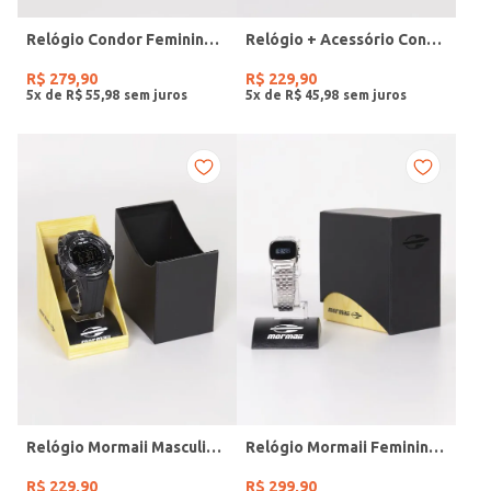
Relógio Condor Feminino DOURADO
Relógio + Acessório Condor Feminino PRATA
R$
279
,
90
R$
229
,
90
5
x de
R$
55
,
98
5
x de
R$
45
,
98
Relógio Mormaii Masculino PRETO
Relógio Mormaii Feminino PRATA
R$
229
,
90
R$
299
,
90