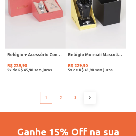
Relógio + Acessório Condor Feminino PRATA
Relógio Mormaii Masculino PRETO
R$
229
,
90
R$
229
,
90
5
x de
R$
45
,
98
5
x de
R$
45
,
98
1
2
3
Ganhe 15% Off na sua