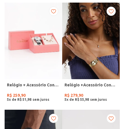
Relógio + Acessório Condor Feminino PRATA
Relógio +Acessório Condor Feminino DOURADO
R$
259
,
90
R$
279
,
90
5
x de
R$
51
,
98
5
x de
R$
55
,
98