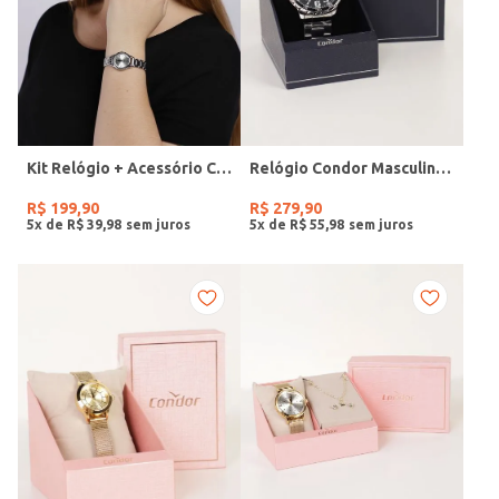
Kit Relógio + Acessório Condor Feminino PRATA
Relógio Condor Masculino PRATA
R$
199
,
90
R$
279
,
90
5
x de
R$
39
,
98
5
x de
R$
55
,
98