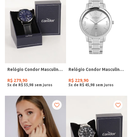
Relógio Condor Masculino PRETO
Relógio Condor Masculino PRATA
R$
279
,
90
R$
229
,
90
5
x de
R$
55
,
98
5
x de
R$
45
,
98