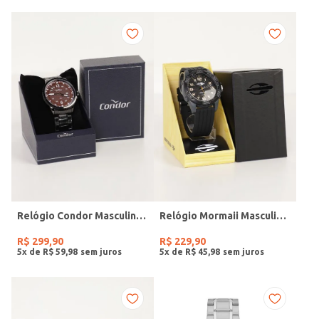
Relógio Condor Masculino PRETO
Relógio Mormaii Masculino PRETO
R$
299
,
90
R$
229
,
90
5
x de
R$
59
,
98
5
x de
R$
45
,
98