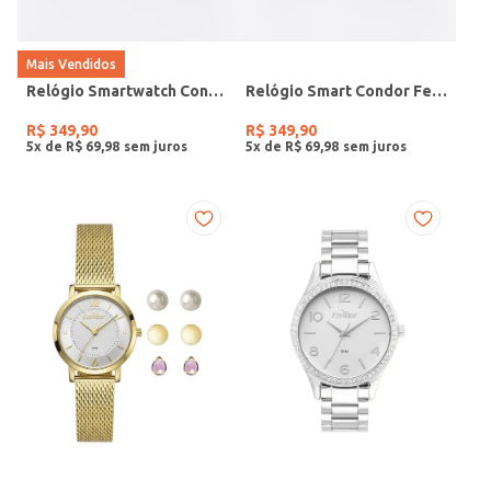
Mais Vendidos
Relógio Smartwatch Condor PRETO
Relógio Smart Condor Feminino ROSE
R$
349
,
90
R$
349
,
90
5
x de
R$
69
,
98
5
x de
R$
69
,
98