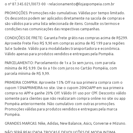
o nº 87.345.021/0073-00 -
relacionamento@lojaspompeia.com.br
PROMOÇÕES: Promoções não cumulativas. Válidas por tempo limitado.
Os descontos podem ser aplicados diretamente na sacola de compras e
são válidos para uma lista selecionada de itens. Consulte os termos e
condições nas comunicações das respectivas campanhas.
CONDIÇÕES DE FRETE: Garanta frete grátis nas compras acima de R$299.
Aproveite Frete Fixo R$ 9,90 em compras acima de R$ 199 para regiões
Sul e Sudeste. Válido para modalidades transportadora e econômica.
Válido apenas para produtos vendidos e entregues pela Pompéia.
PARCELAMENTO: Parcelamento de 1x a 5x sem juros, com parcela
mínima de R$ 9,99. De 6x a 10x com juros no Cartão Pompéia, com
parcela mínima de R$ 9,99.
PRIMEIRA COMPRA: Aproveite 15% Off na sua primeira compra com o
cupom 15NAPRIMEIRA no site. Use o cupom 20NOAPP em sua primeira
compra no APP e ganhe 20% Off. Válido 01 uso por CPF. Desconto válido
somente para clientes que não realizaram compra online no site ou app
Pompéia anteriormente. Não cumulativo com outras promoções.
Promoções válidas para produtos vendidos e entregues pela marca
Pompéia.
GRANDES MARCAS: Nike, Adidas, New Balance, Asics, Converse e Mizuno.
NÃO SERÁ REALIZADA TROCAS E DEVOLUÇÕES DE MODA INTIMA.