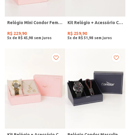
Relógio Mini Condor Feminino DOURADO
Kit Relógio + Acessório Condor Feminino DOURADO
R$
229
,
90
R$
259
,
90
5
x de
R$
45
,
98
5
x de
R$
51
,
98
Kit Relógio + Acessório Condor Feminino DOURADO
Relógio Condor Masculino PRETO