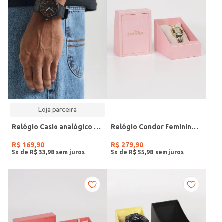
Loja parceira
Relógio Casio analógico MW-240-4BVDF-SC
Relógio Condor Feminino DOURADO
R$
169
,
90
R$
279
,
90
5
x de
R$
33
,
98
5
x de
R$
55
,
98