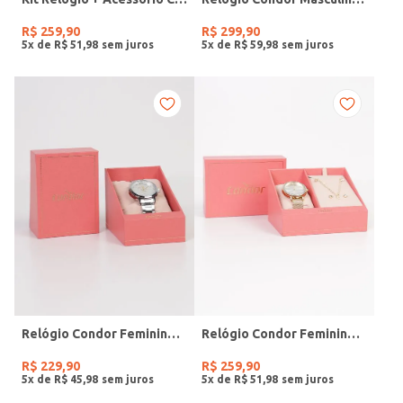
R$
259
,
90
R$
299
,
90
5
x de
R$
51
,
98
5
x de
R$
59
,
98
Relógio Condor Feminino PRATA
Relógio Condor Feminino DOURADO
R$
229
,
90
R$
259
,
90
5
x de
R$
45
,
98
5
x de
R$
51
,
98