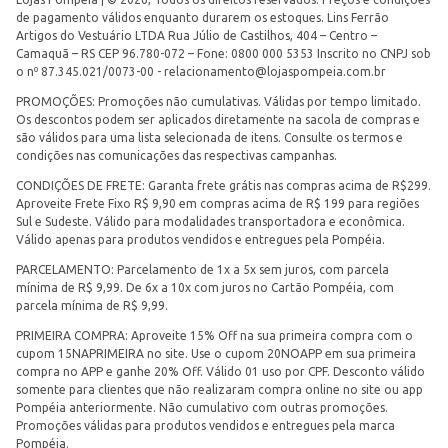
de pagamento válidos enquanto durarem os estoques. Lins Ferrão
Artigos do Vestuário LTDA Rua Júlio de Castilhos, 404 – Centro –
Camaquã – RS CEP 96.780-072 – Fone: 0800 000 5353 Inscrito no CNPJ sob
o nº 87.345.021/0073-00 -
relacionamento@lojaspompeia.com.br
PROMOÇÕES: Promoções não cumulativas. Válidas por tempo limitado.
Os descontos podem ser aplicados diretamente na sacola de compras e
são válidos para uma lista selecionada de itens. Consulte os termos e
condições nas comunicações das respectivas campanhas.
CONDIÇÕES DE FRETE: Garanta frete grátis nas compras acima de R$299.
Aproveite Frete Fixo R$ 9,90 em compras acima de R$ 199 para regiões
Sul e Sudeste. Válido para modalidades transportadora e econômica.
Válido apenas para produtos vendidos e entregues pela Pompéia.
PARCELAMENTO: Parcelamento de 1x a 5x sem juros, com parcela
mínima de R$ 9,99. De 6x a 10x com juros no Cartão Pompéia, com
parcela mínima de R$ 9,99.
PRIMEIRA COMPRA: Aproveite 15% Off na sua primeira compra com o
cupom 15NAPRIMEIRA no site. Use o cupom 20NOAPP em sua primeira
compra no APP e ganhe 20% Off. Válido 01 uso por CPF. Desconto válido
somente para clientes que não realizaram compra online no site ou app
Pompéia anteriormente. Não cumulativo com outras promoções.
Promoções válidas para produtos vendidos e entregues pela marca
Pompéia.