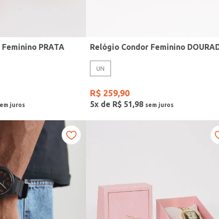
r Feminino PRATA
Relógio Condor Feminino DOURA
UN
R$
259
,
90
5
x de
R$
51
,
98