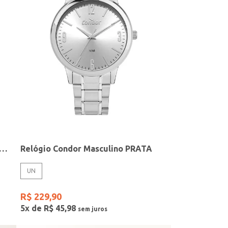
elógio + Acessório Feminino DOURADO
Relógio Condor Masculino PRATA
UN
R$
229
,
90
5
x de
R$
45
,
98