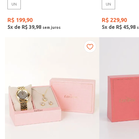
UN
UN
Gênero
R$
199
,
90
R$
229
,
90
5
x de
R$
39
,
98
5
x de
R$
45
,
98