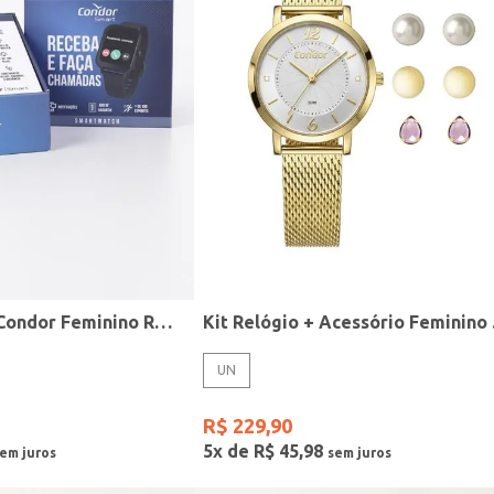
Relógio Smart Condor Feminino ROSE
Kit R
UN
R$
229
,
90
5
x de
R$
45
,
98