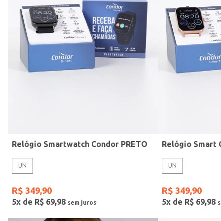
Mormaii
Preto
UN
Casio
Estilo
Rose
Gang
Vermelho
Relógio Smartwatch Condor PRETO
UN
UN
R$
349
,
90
R$
349
,
90
5
x de
R$
69
,
98
5
x de
R$
69
,
98