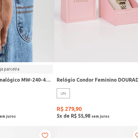
ja parceira
Relógio Casio analógico MW-240-4BVDF-SC
Relógio Condor Feminino DOURA
UN
R$
279
,
90
5
x de
R$
55
,
98