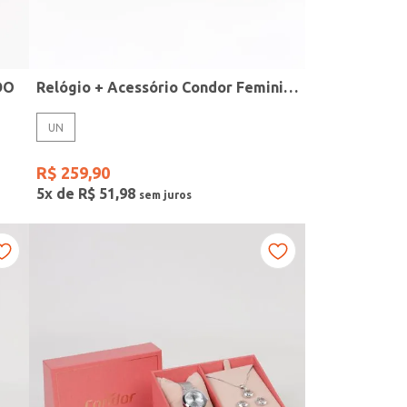
DO
Relógio + Acessório Condor Feminino PRATA
UN
R$
259
,
90
5
x de
R$
51
,
98