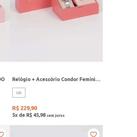
DO
Relógio + Acessório Condor Feminino PRATA
UN
R$
229
,
90
5
x de
R$
45
,
98