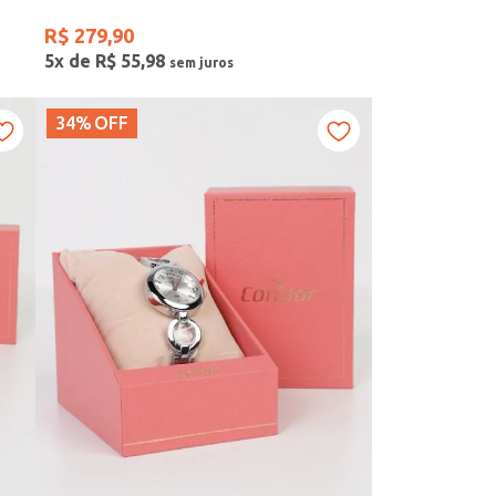
R$
279
,
90
5
x de
R$
55
,
98
34%
OFF