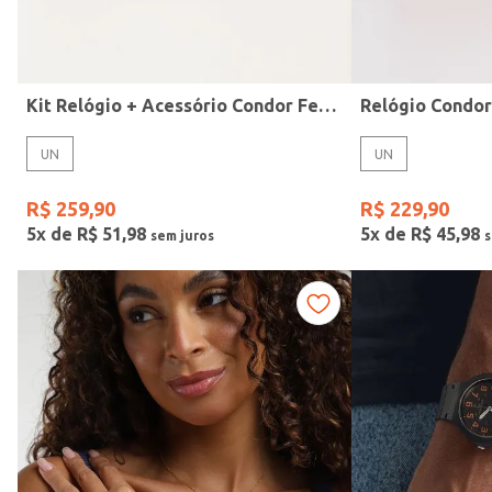
Idade
Kit Relógio + Acessório Condor Feminino DOURADO
Relógio Condo
UN
UN
R$
259
,
90
R$
229
,
90
5
x de
R$
51
,
98
5
x de
R$
45
,
98