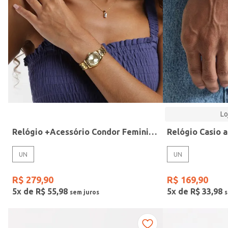
Modelo
Lo
Relógio +Acessório Condor Feminino DOURADO
UN
UN
R$
279
,
90
R$
169
,
90
5
x de
R$
55
,
98
5
x de
R$
33
,
98