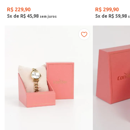
R$
229
,
90
R$
299
,
90
5
x de
R$
45
,
98
5
x de
R$
59
,
98
Faixas de preço
R$ 169,00
–
R$ 390,00