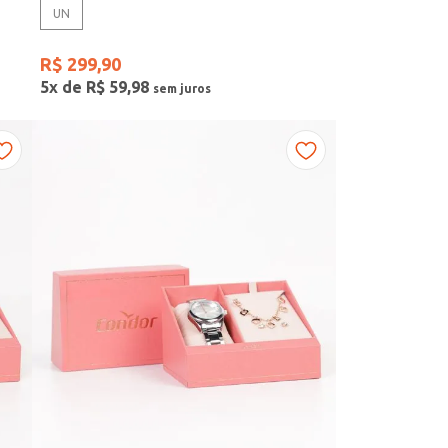
UN
R$
299
,
90
5
x de
R$
59
,
98