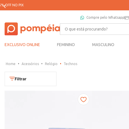
Compre pelo Whatsapp
O que está procurando?
EXCLUSIVO ONLINE
FEMININO
MASCULINO
Acessórios
Relógio
Technos
Filtrar
Cores
Dourado
Marca
Marrom
CONDOR
Prata
TAMANHO