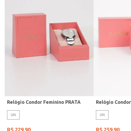
Modelo de Pulseira
Relógio Condor Feminino PRATA
Relógio Condo
UN
UN
R$
229
,
90
R$
259
,
90