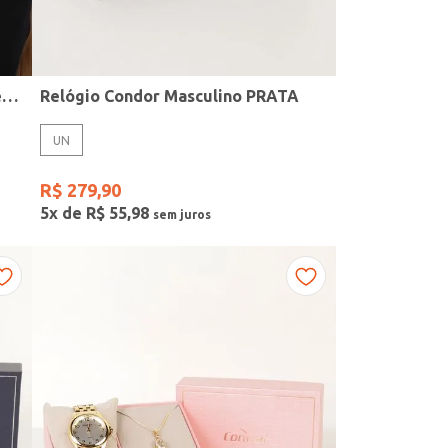
Kit Relógio + Acessório Condor Feminino PRATA
Relógio Condor Masculino PRATA
UN
R$
279
,
90
5
x de
R$
55
,
98