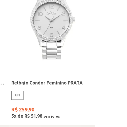
elógio + Acessório Feminino DOURADO
Relógio Condor Feminino PRATA
UN
R$
259
,
90
5
x de
R$
51
,
98