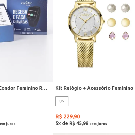
Relógio Smart Condor Feminino ROSE
Kit R
UN
R$
229
,
90
5
x de
R$
45
,
98