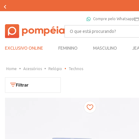
Compre pelo Whatsapp
O que está procurando?
EXCLUSIVO ONLINE
FEMININO
MASCULINO
JE
Acessórios
Relógio
Technos
Filtrar
Cores
Chumbo
Marca
Dourado
CONDOR
Marrom
TAMANHO