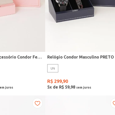
Kit Relógio + Acessório Condor Feminino DOURADO
Relógio Condor Masculino PRETO
UN
R$
299
,
90
5
x de
R$
59
,
98