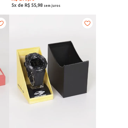
5
x de
R$
55
,
98