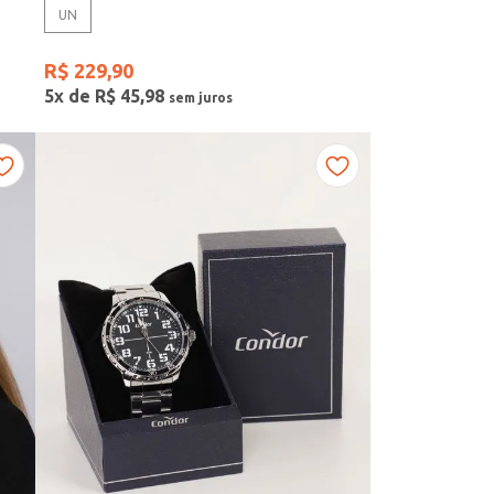
UN
R$
229
,
90
5
x de
R$
45
,
98