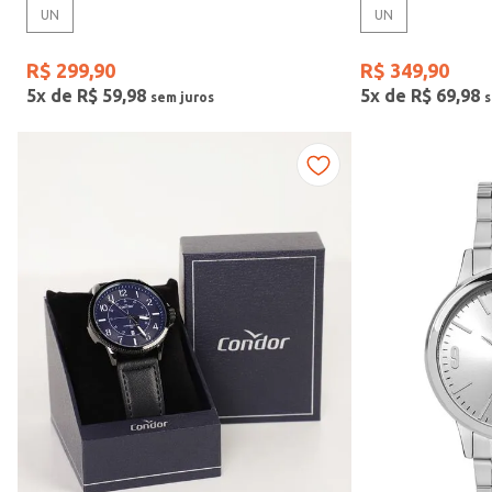
UN
UN
Gênero
R$
299
,
90
R$
349
,
90
5
x de
R$
59
,
98
5
x de
R$
69
,
98