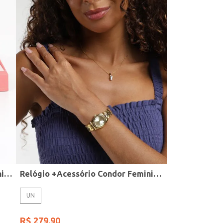
Relógio + Acessório Condor Feminino PRATA
Relógio +Acessório Condor Feminino DOURADO
UN
R$
279
,
90