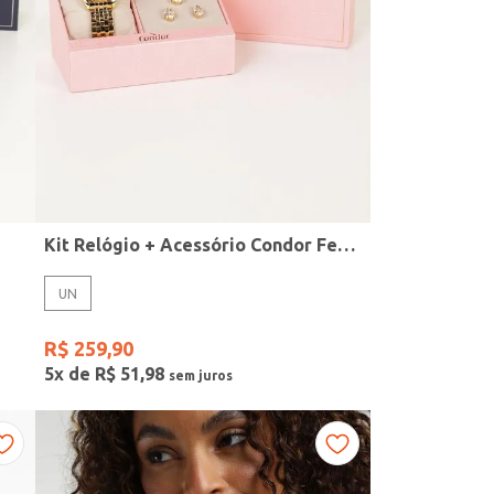
Kit Relógio + Acessório Condor Feminino DOURADO
UN
R$
259
,
90
5
x de
R$
51
,
98