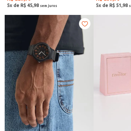
5
x de
R$
45
,
98
5
x de
R$
51
,
98
Vendido Por