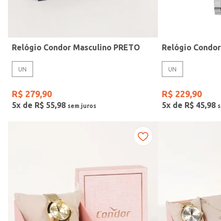
Idade
Relógio Condor Masculino PRETO
Relógio Condo
UN
UN
R$
279
,
90
R$
229
,
90
5
x de
R$
55
,
98
5
x de
R$
45
,
98