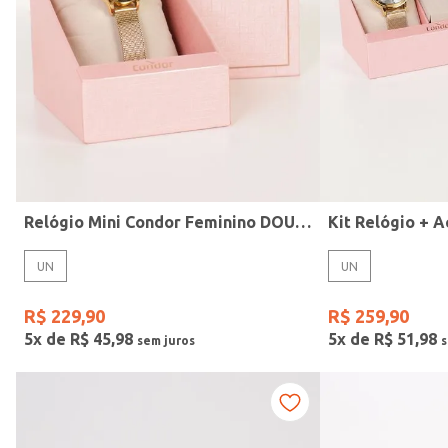
Modelo
Relógio Mini Condor Feminino DOURADO
UN
UN
R$
229
,
90
R$
259
,
90
5
x de
R$
45
,
98
5
x de
R$
51
,
98