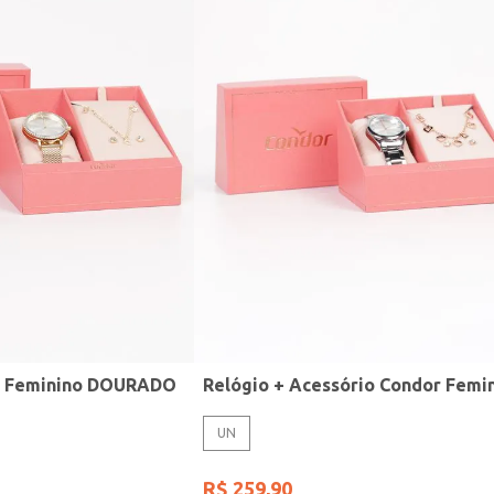
r Feminino DOURADO
UN
R$
259
,
90