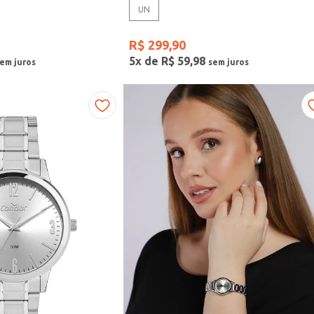
UN
R$
299
,
90
5
x de
R$
59
,
98