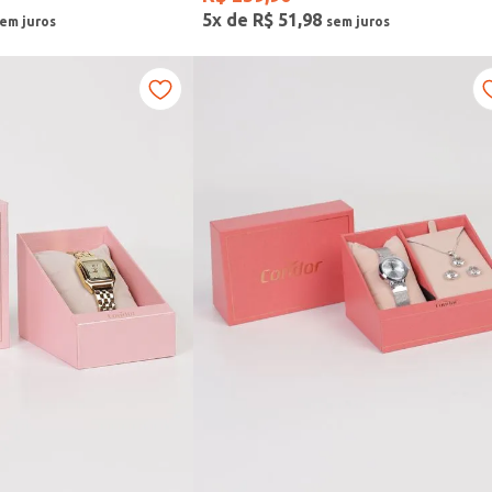
5
x de
R$
51
,
98