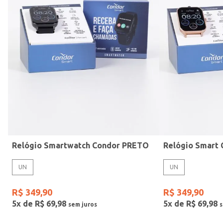
Mormaii
Prata
UN
Casio
Estilo
Preto
Gang
Rose
Vermelho
Relógio Smartwatch Condor PRETO
UN
UN
R$
349
,
90
R$
349
,
90
5
x de
R$
69
,
98
5
x de
R$
69
,
98