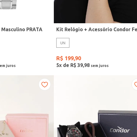
r Masculino PRATA
UN
R$
199
,
90
5
x de
R$
39
,
98