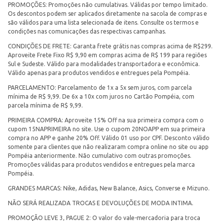
PROMOÇÕES: Promoções não cumulativas. Válidas por tempo limitado.
Os descontos podem ser aplicados diretamente na sacola de compras e
são válidos para uma lista selecionada de itens. Consulte os termos e
condições nas comunicações das respectivas campanhas.
CONDIÇÕES DE FRETE: Garanta frete grátis nas compras acima de R$299.
Aproveite Frete Fixo R$ 9,90 em compras acima de R$ 199 para regiões
Sul e Sudeste. Válido para modalidades transportadora e econômica.
Válido apenas para produtos vendidos e entregues pela Pompéia.
PARCELAMENTO: Parcelamento de 1x a 5x sem juros, com parcela
mínima de R$ 9,99. De 6x a 10x com juros no Cartão Pompéia, com
parcela mínima de R$ 9,99.
PRIMEIRA COMPRA: Aproveite 15% Off na sua primeira compra com o
cupom 15NAPRIMEIRA no site. Use o cupom 20NOAPP em sua primeira
compra no APP e ganhe 20% Off. Válido 01 uso por CPF. Desconto válido
somente para clientes que não realizaram compra online no site ou app
Pompéia anteriormente. Não cumulativo com outras promoções.
Promoções válidas para produtos vendidos e entregues pela marca
Pompéia.
GRANDES MARCAS: Nike, Adidas, New Balance, Asics, Converse e Mizuno.
NÃO SERÁ REALIZADA TROCAS E DEVOLUÇÕES DE MODA INTIMA.
PROMOÇÃO LEVE 3, PAGUE 2: O valor do vale-mercadoria para troca