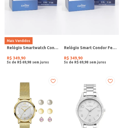
Mais Vendidos
Relógio Smartwatch Condor PRETO
Relógio Smart Condor Feminino ROSE
R$
349
,
90
R$
349
,
90
5
x de
R$
69
,
98
5
x de
R$
69
,
98