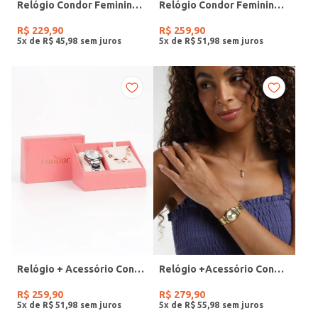
Relógio Condor Feminino PRATA
Relógio Condor Feminino DOURADO
R$
229
,
90
R$
259
,
90
5
x de
R$
45
,
98
5
x de
R$
51
,
98
Relógio + Acessório Condor Feminino PRATA
Relógio +Acessório Condor Feminino DOURADO
R$
259
,
90
R$
279
,
90
5
x de
R$
51
,
98
5
x de
R$
55
,
98