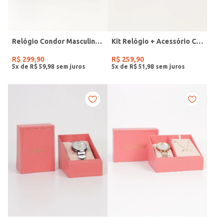
Relógio Condor Masculino PRETO
Kit Relógio + Acessório Condor Feminino DOURADO
R$
299
,
90
R$
259
,
90
5
x de
R$
59
,
98
5
x de
R$
51
,
98