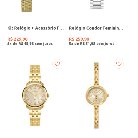
Kit Relógio + Acessório Feminino DOURADO
Relógio Condor Feminino PRATA
R$
229
,
90
R$
259
,
90
5
x de
R$
45
,
98
5
x de
R$
51
,
98