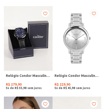
Relógio Condor Masculino PRETO
Relógio Condor Masculino PRATA
R$
279
,
90
R$
229
,
90
5
x de
R$
55
,
98
5
x de
R$
45
,
98