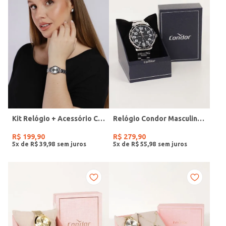
Kit Relógio + Acessório Condor Feminino PRATA
Relógio Condor Masculino PRATA
R$
199
,
90
R$
279
,
90
5
x de
R$
39
,
98
5
x de
R$
55
,
98