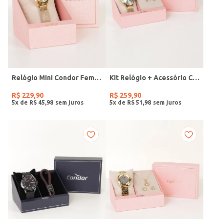
Relógio Mini Condor Feminino DOURADO
Kit Relógio + Acessório Condor Feminino DOURADO
R$
229
,
90
R$
259
,
90
5
x de
R$
45
,
98
5
x de
R$
51
,
98