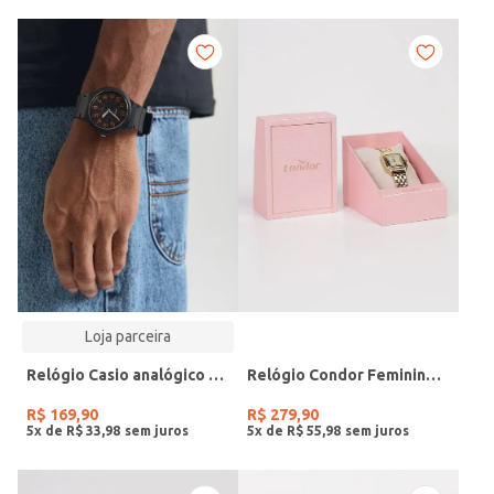
Loja parceira
Relógio Casio analógico MW-240-4BVDF-SC
Relógio Condor Feminino DOURADO
R$
169
,
90
R$
279
,
90
5
x de
R$
33
,
98
5
x de
R$
55
,
98