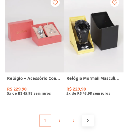
Relógio + Acessório Condor Feminino PRATA
Relógio Mormaii Masculino PRETO
R$
229
,
90
R$
229
,
90
5
x de
R$
45
,
98
5
x de
R$
45
,
98
1
2
3