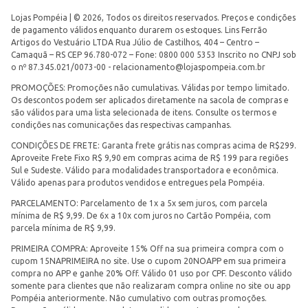
Lojas Pompéia | © 2026, Todos os direitos reservados. Preços e condições
de pagamento válidos enquanto durarem os estoques. Lins Ferrão
Artigos do Vestuário LTDA Rua Júlio de Castilhos, 404 – Centro –
Camaquã – RS CEP 96.780-072 – Fone: 0800 000 5353 Inscrito no CNPJ sob
o nº 87.345.021/0073-00 -
relacionamento@lojaspompeia.com.br
PROMOÇÕES: Promoções não cumulativas. Válidas por tempo limitado.
Os descontos podem ser aplicados diretamente na sacola de compras e
são válidos para uma lista selecionada de itens. Consulte os termos e
condições nas comunicações das respectivas campanhas.
CONDIÇÕES DE FRETE: Garanta frete grátis nas compras acima de R$299.
Aproveite Frete Fixo R$ 9,90 em compras acima de R$ 199 para regiões
Sul e Sudeste. Válido para modalidades transportadora e econômica.
Válido apenas para produtos vendidos e entregues pela Pompéia.
PARCELAMENTO: Parcelamento de 1x a 5x sem juros, com parcela
mínima de R$ 9,99. De 6x a 10x com juros no Cartão Pompéia, com
parcela mínima de R$ 9,99.
PRIMEIRA COMPRA: Aproveite 15% Off na sua primeira compra com o
cupom 15NAPRIMEIRA no site. Use o cupom 20NOAPP em sua primeira
compra no APP e ganhe 20% Off. Válido 01 uso por CPF. Desconto válido
somente para clientes que não realizaram compra online no site ou app
Pompéia anteriormente. Não cumulativo com outras promoções.