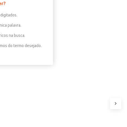
er?
digitados.
nica palavra.
ricos na busca.
nimos do termo desejado.