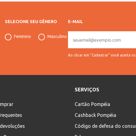
SELECIONE SEU GÊNERO
E-MAIL
E-
Feminino
Masculino
mail
Ao clicar em "Cadastrar" você aceita o
SERVIÇOS
mprar
Cartão Pompéia
frequentes
Cashback Pompéia
 devoluções
Código de defesa do cons