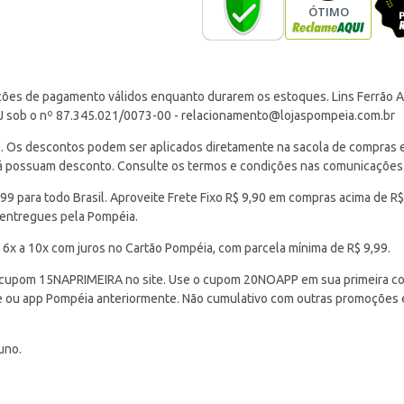
ções de pagamento válidos enquanto durarem os estoques. Lins Ferrão Ar
J sob o nº 87.345.021/0073-00 -
relacionamento@lojaspompeia.com.br
Os descontos podem ser aplicados diretamente na sacola de compras e s
 já possuam desconto. Consulte os termos e condições nas comunicações
 para todo Brasil. Aproveite Frete Fixo R$ 9,90 em compras acima de R$
 entregues pela Pompéia.
 6x a 10x com juros no Cartão Pompéia, com parcela mínima de R$ 9,99.
cupom 15NAPRIMEIRA no site. Use o cupom 20NOAPP em sua primeira com
ite ou app Pompéia anteriormente. Não cumulativo com outras promoções
uno.