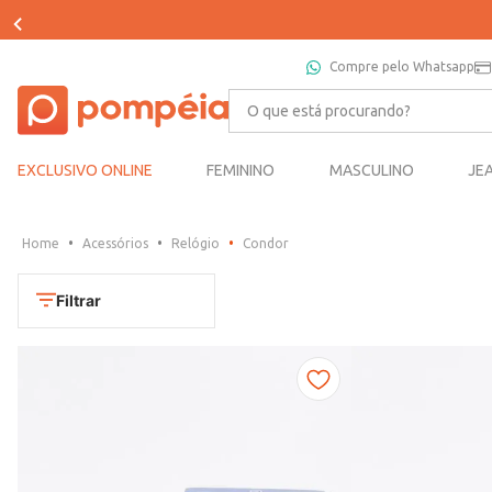
Compre pelo Whatsapp
O que está procurando?
EXCLUSIVO ONLINE
FEMININO
MASCULINO
JE
Acessórios
Relógio
Condor
Filtrar
Cores
Chumbo
Marca
Dourado
CONDOR
Marrom
TAMANHO