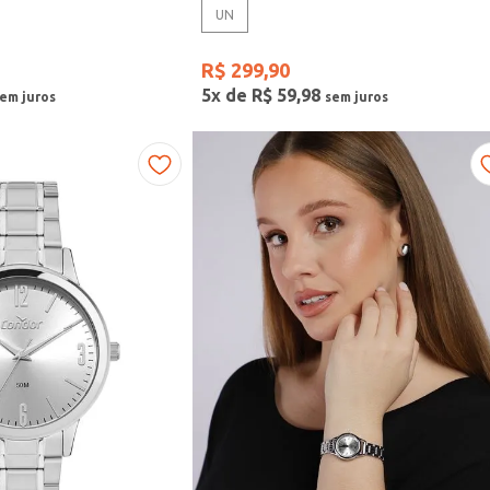
UN
R$
299
,
90
5
x de
R$
59
,
98