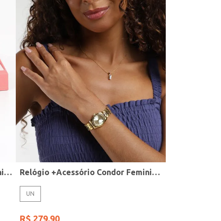
Relógio + Acessório Condor Feminino PRATA
Relógio +Acessório Condor Feminino DOURADO
UN
R$
279
,
90