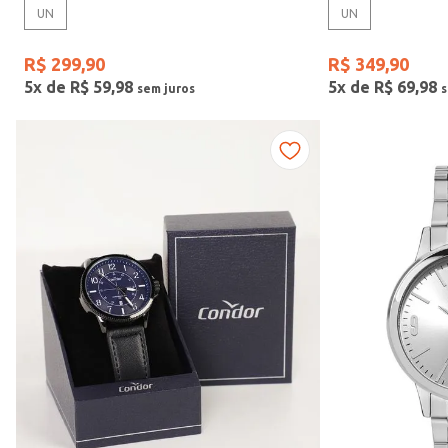
UN
UN
Gênero
R$
299
,
90
R$
349
,
90
5
x de
R$
59
,
98
5
x de
R$
69
,
98