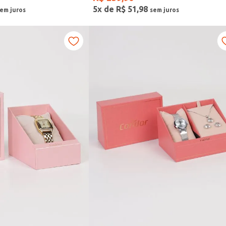
5
x de
R$
51
,
98