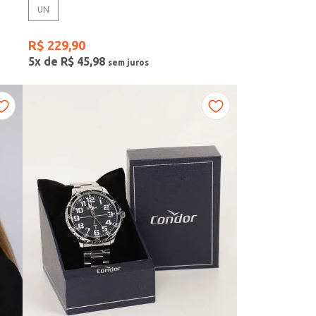
UN
R$
229
,
90
5
x de
R$
45
,
98