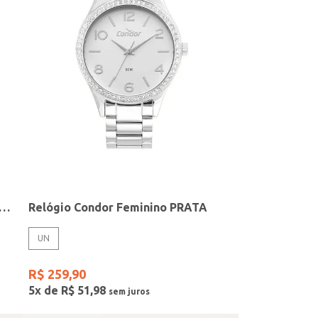
elógio + Acessório Feminino DOURADO
Relógio Condor Feminino PRATA
UN
R$
259
,
90
5
x de
R$
51
,
98