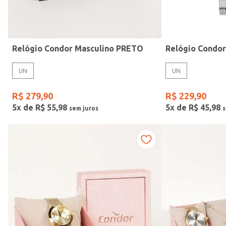
Idade
Relógio Condor Masculino PRETO
Relógio Condo
UN
UN
R$
279
,
90
R$
229
,
90
5
x de
R$
55
,
98
5
x de
R$
45
,
98