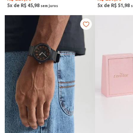
5
x de
R$
45
,
98
5
x de
R$
51
,
98
Vendido Por