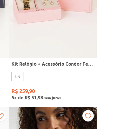
Kit Relógio + Acessório Condor Feminino DOURADO
UN
R$
259
,
90
5
x de
R$
51
,
98