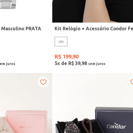
r Masculino PRATA
UN
R$
199
,
90
5
x de
R$
39
,
98