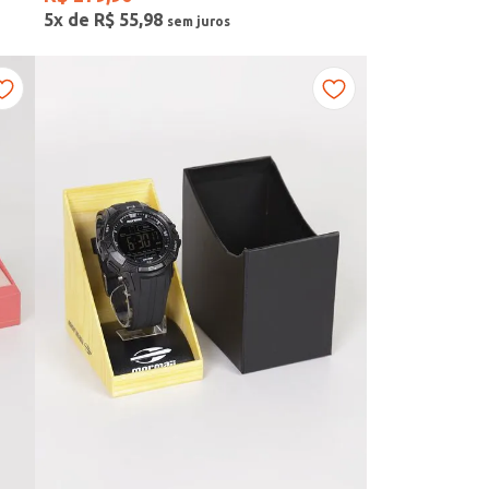
5
x de
R$
55
,
98