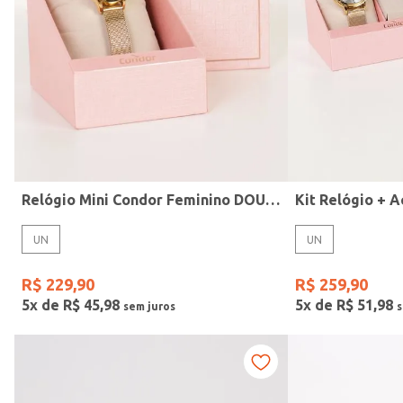
Modelo
Relógio Mini Condor Feminino DOURADO
UN
UN
R$
229
,
90
R$
259
,
90
5
x de
R$
45
,
98
5
x de
R$
51
,
98