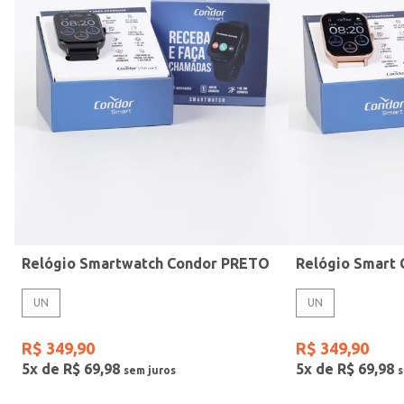
Mormaii
Prata
UN
Casio
Estilo
Preto
Gang
Rose
Vermelho
Relógio Smartwatch Condor PRETO
UN
UN
R$
349
,
90
R$
349
,
90
5
x de
R$
69
,
98
5
x de
R$
69
,
98