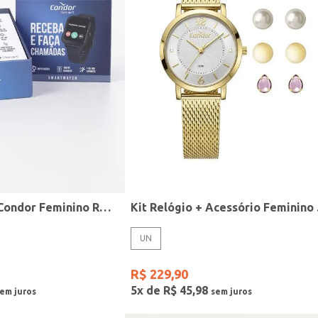
Relógio Smart Condor Feminino ROSE
Kit R
UN
R$
229
,
90
5
x de
R$
45
,
98