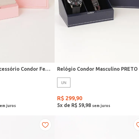
Kit Relógio + Acessório Condor Feminino DOURADO
Relógio Condor Masculino PRETO
UN
R$
299
,
90
5
x de
R$
59
,
98