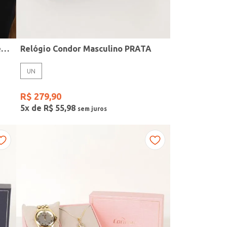
Kit Relógio + Acessório Condor Feminino PRATA
Relógio Condor Masculino PRATA
UN
R$
279
,
90
5
x de
R$
55
,
98