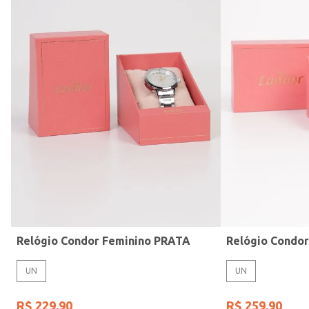
Modelo de Pulseira
Relógio Condor Feminino PRATA
Relógio Condo
UN
UN
R$
229
,
90
R$
259
,
90