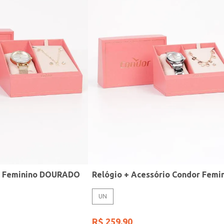
r Feminino DOURADO
UN
R$
259
,
90