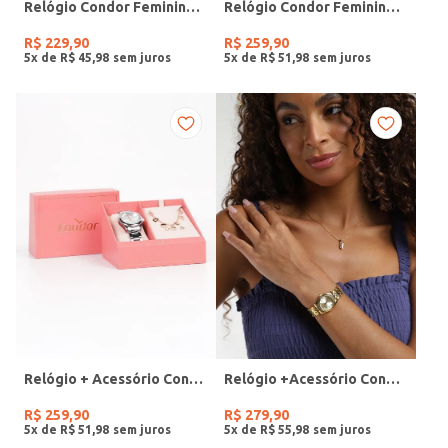
Relógio Condor Feminino PRATA
Relógio Condor Feminino DOURADO
R$
229
,
90
R$
259
,
90
5
x de
R$
45
,
98
5
x de
R$
51
,
98
Relógio + Acessório Condor Feminino PRATA
Relógio +Acessório Condor Feminino DOURADO
R$
259
,
90
R$
279
,
90
5
x de
R$
51
,
98
5
x de
R$
55
,
98