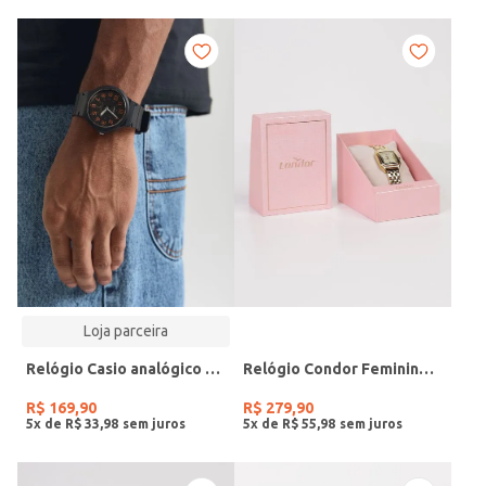
Loja parceira
Relógio Casio analógico MW-240-4BVDF-SC
Relógio Condor Feminino DOURADO
R$
169
,
90
R$
279
,
90
5
x de
R$
33
,
98
5
x de
R$
55
,
98