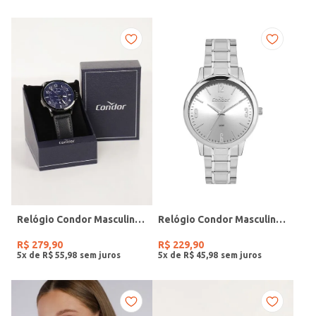
Relógio Condor Masculino PRETO
Relógio Condor Masculino PRATA
R$
279
,
90
R$
229
,
90
5
x de
R$
55
,
98
5
x de
R$
45
,
98