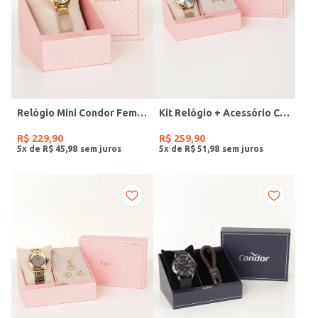
Relógio Mini Condor Feminino DOURADO
Kit Relógio + Acessório Condor Feminino DOURADO
R$
229
,
90
R$
259
,
90
5
x de
R$
45
,
98
5
x de
R$
51
,
98