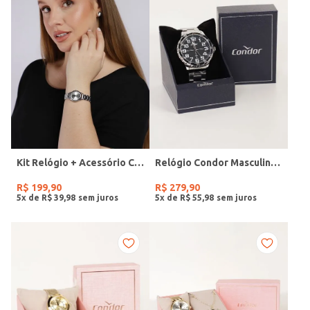
Kit Relógio + Acessório Condor Feminino PRATA
Relógio Condor Masculino PRATA
R$
199
,
90
R$
279
,
90
5
x de
R$
39
,
98
5
x de
R$
55
,
98