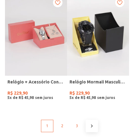
Relógio + Acessório Condor Feminino PRATA
Relógio Mormaii Masculino PRETO
R$
229
,
90
R$
229
,
90
5
x de
R$
45
,
98
5
x de
R$
45
,
98
1
2
3