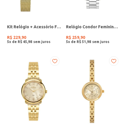
Kit Relógio + Acessório Feminino DOURADO
Relógio Condor Feminino PRATA
R$
229
,
90
R$
259
,
90
5
x de
R$
45
,
98
5
x de
R$
51
,
98