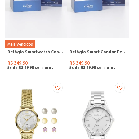
Mais Vendidos
Relógio Smartwatch Condor PRETO
Relógio Smart Condor Feminino ROSE
R$
349
,
90
R$
349
,
90
5
x de
R$
69
,
98
5
x de
R$
69
,
98