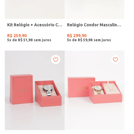
Kit Relógio + Acessório Condor Feminino DOURADO
Relógio Condor Masculino PRETO
R$
259
,
90
R$
299
,
90
5
x de
R$
51
,
98
5
x de
R$
59
,
98