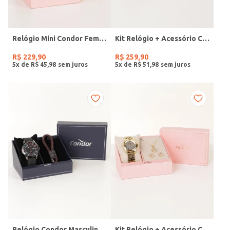
Relógio Mini Condor Feminino DOURADO
Kit Relógio + Acessório Condor Feminino DOURADO
R$
229
,
90
R$
259
,
90
5
x de
R$
45
,
98
5
x de
R$
51
,
98
Relógio Condor Masculino PRETO
Kit Relógio + Acessório Condor Feminino DOURADO