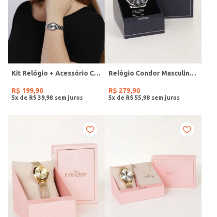
Kit Relógio + Acessório Condor Feminino PRATA
Relógio Condor Masculino PRATA
R$
199
,
90
R$
279
,
90
5
x de
R$
39
,
98
5
x de
R$
55
,
98