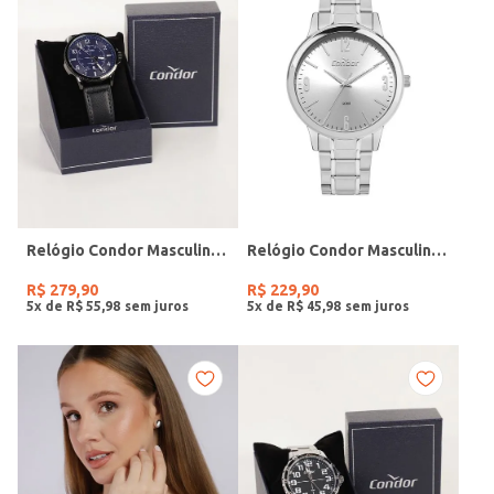
Relógio Condor Masculino PRETO
Relógio Condor Masculino PRATA
R$
279
,
90
R$
229
,
90
5
x de
R$
55
,
98
5
x de
R$
45
,
98