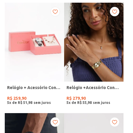
Relógio + Acessório Condor Feminino PRATA
Relógio +Acessório Condor Feminino DOURADO
R$
259
,
90
R$
279
,
90
5
x de
R$
51
,
98
5
x de
R$
55
,
98