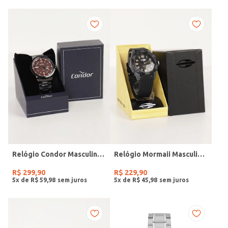
Relógio Condor Masculino PRETO
Relógio Mormaii Masculino PRETO
R$
299
,
90
R$
229
,
90
5
x de
R$
59
,
98
5
x de
R$
45
,
98