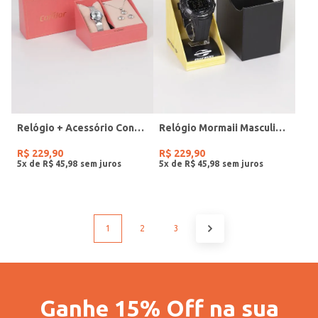
Relógio + Acessório Condor Feminino PRATA
Relógio Mormaii Masculino PRETO
R$
229
,
90
R$
229
,
90
5
x de
R$
45
,
98
5
x de
R$
45
,
98
1
2
3
Ganhe 15% Off na sua