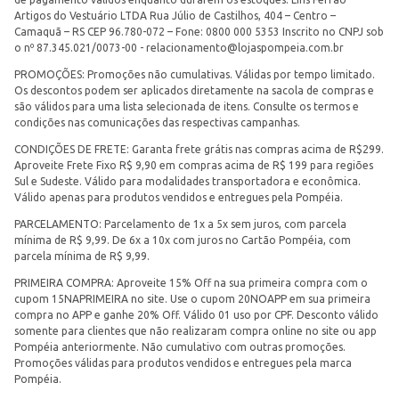
Artigos do Vestuário LTDA Rua Júlio de Castilhos, 404 – Centro –
Camaquã – RS CEP 96.780-072 – Fone: 0800 000 5353 Inscrito no CNPJ sob
o nº 87.345.021/0073-00 -
relacionamento@lojaspompeia.com.br
PROMOÇÕES: Promoções não cumulativas. Válidas por tempo limitado.
Os descontos podem ser aplicados diretamente na sacola de compras e
são válidos para uma lista selecionada de itens. Consulte os termos e
condições nas comunicações das respectivas campanhas.
CONDIÇÕES DE FRETE: Garanta frete grátis nas compras acima de R$299.
Aproveite Frete Fixo R$ 9,90 em compras acima de R$ 199 para regiões
Sul e Sudeste. Válido para modalidades transportadora e econômica.
Válido apenas para produtos vendidos e entregues pela Pompéia.
PARCELAMENTO: Parcelamento de 1x a 5x sem juros, com parcela
mínima de R$ 9,99. De 6x a 10x com juros no Cartão Pompéia, com
parcela mínima de R$ 9,99.
PRIMEIRA COMPRA: Aproveite 15% Off na sua primeira compra com o
cupom 15NAPRIMEIRA no site. Use o cupom 20NOAPP em sua primeira
compra no APP e ganhe 20% Off. Válido 01 uso por CPF. Desconto válido
somente para clientes que não realizaram compra online no site ou app
Pompéia anteriormente. Não cumulativo com outras promoções.
Promoções válidas para produtos vendidos e entregues pela marca
Pompéia.