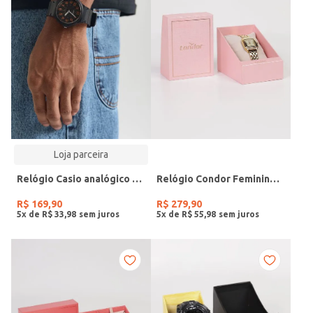
Loja parceira
Relógio Casio analógico MW-240-4BVDF-SC
Relógio Condor Feminino DOURADO
R$
169
,
90
R$
279
,
90
5
x de
R$
33
,
98
5
x de
R$
55
,
98