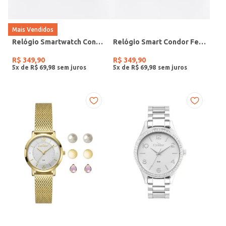
Mais Vendidos
Relógio Smartwatch Condor PRETO
Relógio Smart Condor Feminino ROSE
R$
349
,
90
R$
349
,
90
5
x de
R$
69
,
98
5
x de
R$
69
,
98