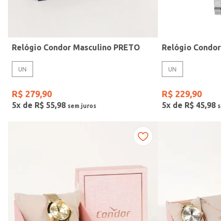
Idade
Relógio Condor Masculino PRETO
Relógio Condo
UN
UN
R$
279
,
90
R$
229
,
90
5
x de
R$
55
,
98
5
x de
R$
45
,
98