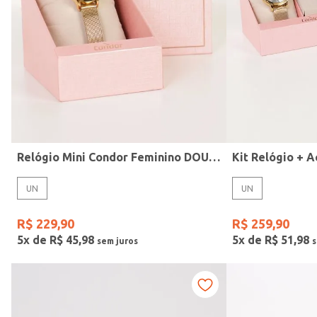
Modelo
Relógio Mini Condor Feminino DOURADO
UN
UN
R$
229
,
90
R$
259
,
90
5
x de
R$
45
,
98
5
x de
R$
51
,
98