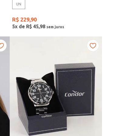
UN
R$
229
,
90
5
x de
R$
45
,
98