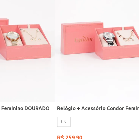
r Feminino DOURADO
UN
R$
259
,
90