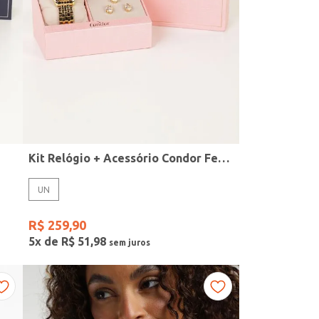
Kit Relógio + Acessório Condor Feminino DOURADO
UN
R$
259
,
90
5
x de
R$
51
,
98