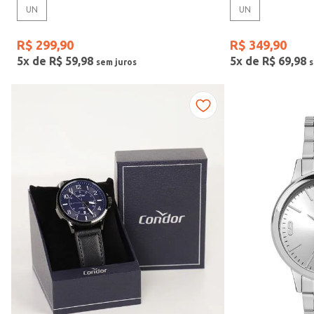
UN
UN
Gênero
R$
299
,
90
R$
349
,
90
5
x de
R$
59
,
98
5
x de
R$
69
,
98