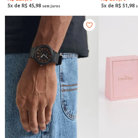
5
x de
R$
45
,
98
5
x de
R$
51
,
98
Vendido Por