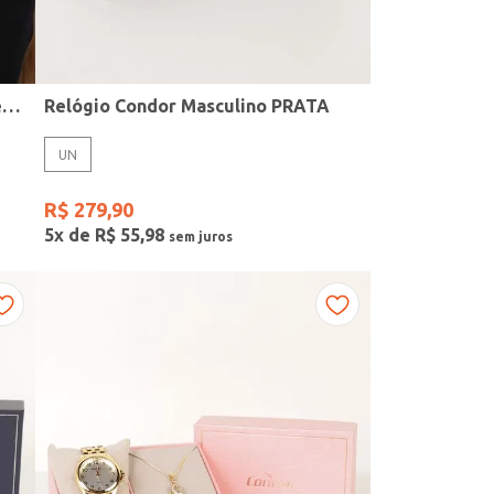
Kit Relógio + Acessório Condor Feminino PRATA
Relógio Condor Masculino PRATA
UN
R$
279
,
90
5
x de
R$
55
,
98