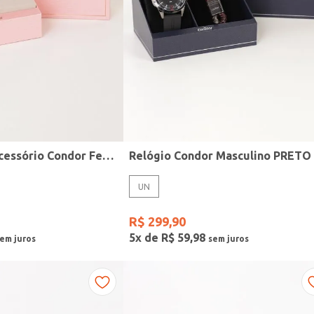
Kit Relógio + Acessório Condor Feminino DOURADO
Relógio Condor Masculino PRETO
UN
R$
299
,
90
5
x de
R$
59
,
98