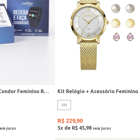
Relógio Smart Condor Feminino ROSE
Kit R
UN
R$
229
,
90
5
x de
R$
45
,
98