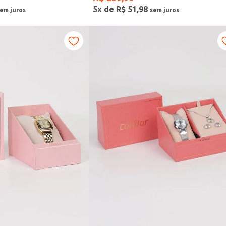
5
x de
R$
51
,
98