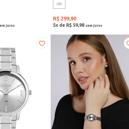
UN
R$
299
,
90
5
x de
R$
59
,
98