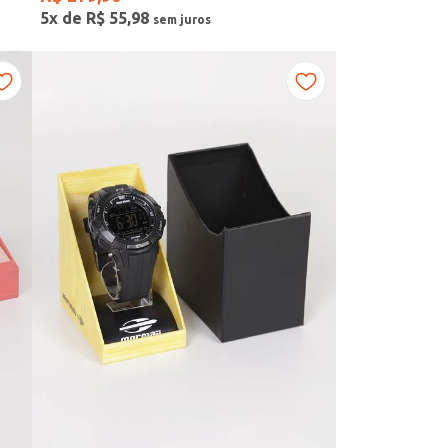
5
x de
R$
55
,
98