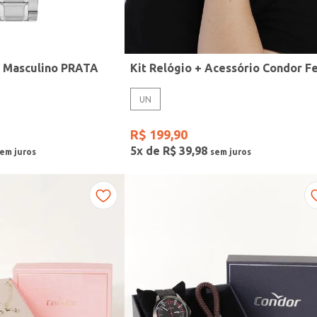
r Masculino PRATA
UN
R$
199
,
90
5
x de
R$
39
,
98