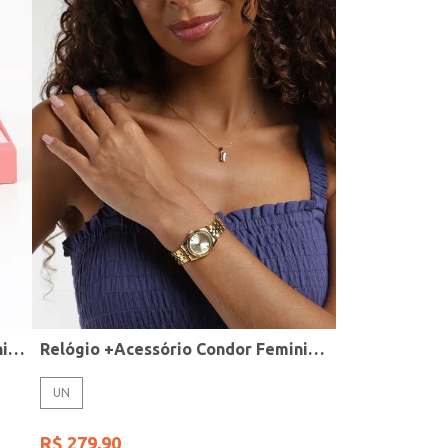
Relógio + Acessório Condor Feminino PRATA
Relógio +Acessório Condor Feminino DOURADO
UN
R$
279
,
90