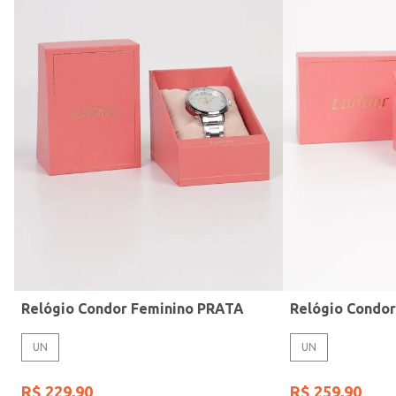
Modelo de Pulseira
Relógio Condor Feminino PRATA
Relógio Condo
UN
UN
R$
229
,
90
R$
259
,
90