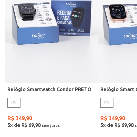
Mormaii
Prata
UN
Casio
Estilo
Preto
Gang
Rose
Vermelho
Relógio Smartwatch Condor PRETO
UN
UN
R$
349
,
90
R$
349
,
90
5
x de
R$
69
,
98
5
x de
R$
69
,
98