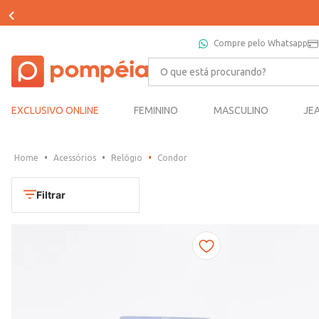
Compre pelo Whatsapp
O que está procurando?
EXCLUSIVO ONLINE
FEMININO
MASCULINO
JE
Acessórios
Relógio
Condor
Filtrar
Cores
Chumbo
Marca
Dourado
CONDOR
Marrom
TAMANHO