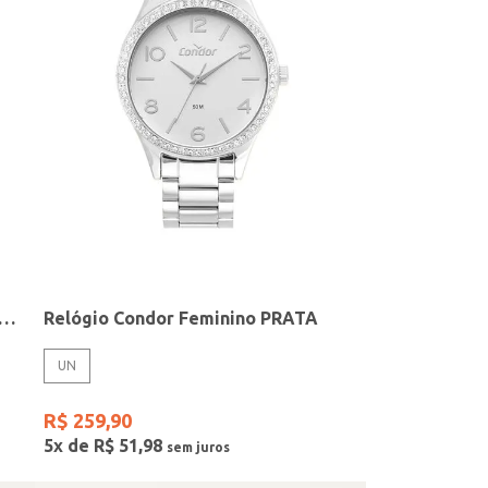
elógio + Acessório Feminino DOURADO
Relógio Condor Feminino PRATA
UN
R$
259
,
90
5
x de
R$
51
,
98