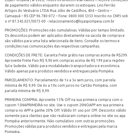
de pagamento válidos enquanto durarem os estoques. Lins Ferrão
Artigos do Vestuário LTDA Rua Júlio de Castilhos, 404 – Centro –
Camaquã – RS CEP 96.780-072 – Fone: 0800 000 5353 Inscrito no CNPJ sob
o nº 87.345.021/0073-00 -
relacionamento@lojaspompeia.com.br
PROMOÇÕES: Promoções não cumulativas. Válidas por tempo limitado.
Os descontos podem ser aplicados diretamente na sacola de compras e
são válidos para uma lista selecionada de itens. Consulte os termos e
condições nas comunicações das respectivas campanhas.
CONDIÇÕES DE FRETE: Garanta frete grátis nas compras acima de R$299.
Aproveite Frete Fixo R$ 9,90 em compras acima de R$ 199 para regiões
Sul e Sudeste. Válido para modalidades transportadora e econômica.
Válido apenas para produtos vendidos e entregues pela Pompéia.
PARCELAMENTO: Parcelamento de 1x a 5x sem juros, com parcela
mínima de R$ 9,99. De 6x a 10x com juros no Cartão Pompéia, com
parcela mínima de R$ 9,99.
PRIMEIRA COMPRA: Aproveite 15% Off na sua primeira compra com o
cupom 15NAPRIMEIRA no site. Use o cupom 20NOAPP em sua primeira
compra no APP e ganhe 20% Off. Válido 01 uso por CPF. Desconto válido
somente para clientes que não realizaram compra online no site ou app
Pompéia anteriormente. Não cumulativo com outras promoções.
Promoções válidas para produtos vendidos e entregues pela marca
Pompéia.