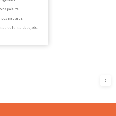
nica palavra.
ricos na busca.
nimos do termo desejado.