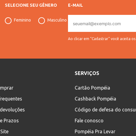
SELECIONE SEU GÊNERO
E-MAIL
E-
Feminino
Masculino
mail
Ao clicar em "Cadastrar" você aceita o
SERVIÇOS
mprar
Cartão Pompéia
frequentes
Cashback Pompéia
 devoluções
Código de defesa do cons
 e Prazos
Fale conosco
Site
Pompéia Pra Levar