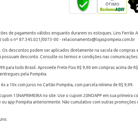
ções de pagamento válidos enquanto durarem os estoques. Lins Ferrão Ar
J sob o nº 87.345.021/0073-00 -
relacionamento@lojaspompeia.com.br
Os descontos podem ser aplicados diretamente na sacola de compras e s
 já possuam desconto. Consulte os termos e condições nas comunicações
 para todo Brasil. Aproveite Frete Fixo R$ 9,90 em compras acima de R$
 entregues pela Pompéia.
 6x a 10x com juros no Cartão Pompéia, com parcela mínima de R$ 9,99.
cupom 15NAPRIMEIRA no site. Use o cupom 20NOAPP em sua primeira com
ite ou app Pompéia anteriormente. Não cumulativo com outras promoções
uno.