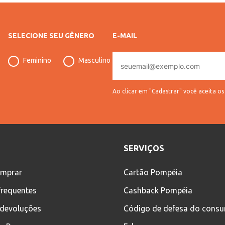
SELECIONE SEU GÊNERO
E-MAIL
E-
Feminino
Masculino
mail
Ao clicar em "Cadastrar" você aceita o
SERVIÇOS
mprar
Cartão Pompéia
frequentes
Cashback Pompéia
 devoluções
Código de defesa do cons