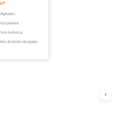
er?
digitados.
nica palavra.
ricos na busca.
nimos do termo desejado.