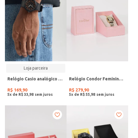
Loja parceira
Relógio Casio analógico MW-240-4BVDF-SC
Relógio Condor Feminino DOURADO
R$
169
,
90
R$
279
,
90
5
x de
R$
33
,
98
5
x de
R$
55
,
98