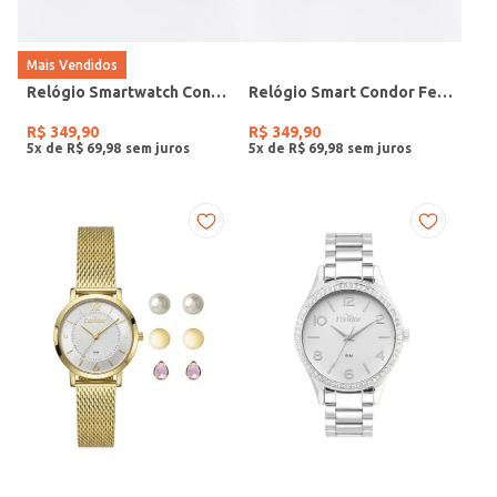
Mais Vendidos
Relógio Smartwatch Condor PRETO
Relógio Smart Condor Feminino ROSE
R$
349
,
90
R$
349
,
90
5
x de
R$
69
,
98
5
x de
R$
69
,
98