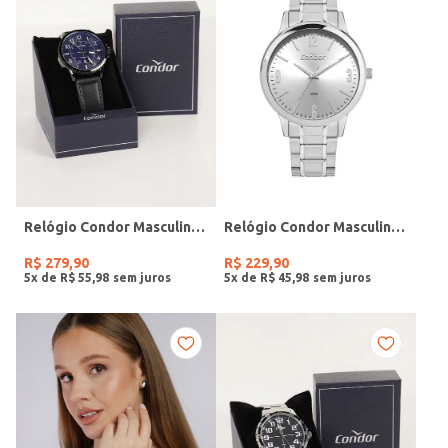
Relógio Condor Masculino PRETO
Relógio Condor Masculino PRATA
R$
279
,
90
R$
229
,
90
5
x de
R$
55
,
98
5
x de
R$
45
,
98