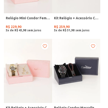
Relógio Mini Condor Feminino DOURADO
Kit Relógio + Acessório Condor Feminino DOURADO
R$
229
,
90
R$
259
,
90
5
x de
R$
45
,
98
5
x de
R$
51
,
98
Kit Relógio + Acessório Condor Feminino DOURADO
Relógio Condor Masculino PRETO