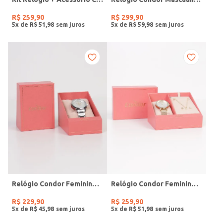
R$
259
,
90
R$
299
,
90
5
x de
R$
51
,
98
5
x de
R$
59
,
98
Relógio Condor Feminino PRATA
Relógio Condor Feminino DOURADO
R$
229
,
90
R$
259
,
90
5
x de
R$
45
,
98
5
x de
R$
51
,
98