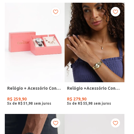
Relógio + Acessório Condor Feminino PRATA
Relógio +Acessório Condor Feminino DOURADO
R$
259
,
90
R$
279
,
90
5
x de
R$
51
,
98
5
x de
R$
55
,
98