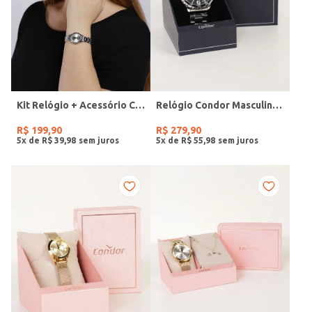
Kit Relógio + Acessório Condor Feminino PRATA
Relógio Condor Masculino PRATA
R$
199
,
90
R$
279
,
90
5
x de
R$
39
,
98
5
x de
R$
55
,
98