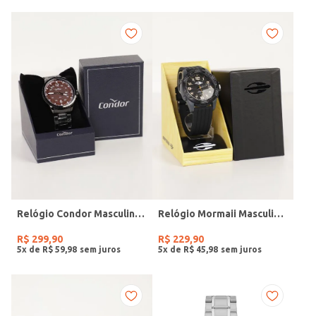
Relógio Condor Masculino PRETO
Relógio Mormaii Masculino PRETO
R$
299
,
90
R$
229
,
90
5
x de
R$
59
,
98
5
x de
R$
45
,
98