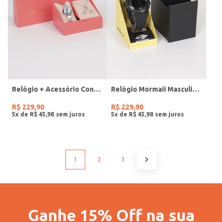
Relógio + Acessório Condor Feminino PRATA
Relógio Mormaii Masculino PRETO
R$
229
,
90
R$
229
,
90
5
x de
R$
45
,
98
5
x de
R$
45
,
98
1
2
3
Ganhe 15% Off na sua