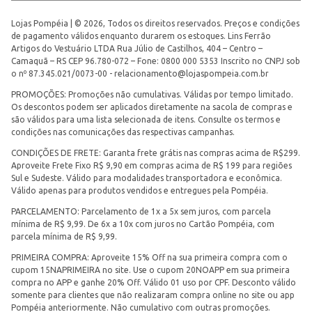
Lojas Pompéia | © 2026, Todos os direitos reservados. Preços e condições
de pagamento válidos enquanto durarem os estoques. Lins Ferrão
Artigos do Vestuário LTDA Rua Júlio de Castilhos, 404 – Centro –
Camaquã – RS CEP 96.780-072 – Fone: 0800 000 5353 Inscrito no CNPJ sob
o nº 87.345.021/0073-00 -
relacionamento@lojaspompeia.com.br
PROMOÇÕES: Promoções não cumulativas. Válidas por tempo limitado.
Os descontos podem ser aplicados diretamente na sacola de compras e
são válidos para uma lista selecionada de itens. Consulte os termos e
condições nas comunicações das respectivas campanhas.
CONDIÇÕES DE FRETE: Garanta frete grátis nas compras acima de R$299.
Aproveite Frete Fixo R$ 9,90 em compras acima de R$ 199 para regiões
Sul e Sudeste. Válido para modalidades transportadora e econômica.
Válido apenas para produtos vendidos e entregues pela Pompéia.
PARCELAMENTO: Parcelamento de 1x a 5x sem juros, com parcela
mínima de R$ 9,99. De 6x a 10x com juros no Cartão Pompéia, com
parcela mínima de R$ 9,99.
PRIMEIRA COMPRA: Aproveite 15% Off na sua primeira compra com o
cupom 15NAPRIMEIRA no site. Use o cupom 20NOAPP em sua primeira
compra no APP e ganhe 20% Off. Válido 01 uso por CPF. Desconto válido
somente para clientes que não realizaram compra online no site ou app
Pompéia anteriormente. Não cumulativo com outras promoções.