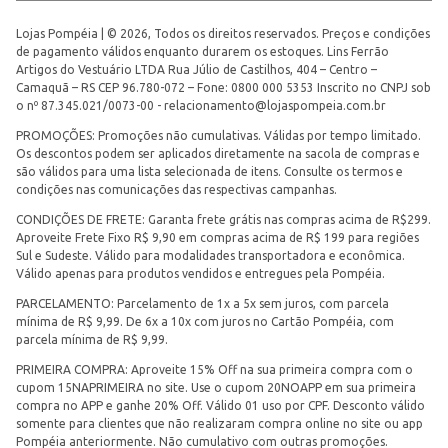
Lojas Pompéia | © 2026, Todos os direitos reservados. Preços e condições
de pagamento válidos enquanto durarem os estoques. Lins Ferrão
Artigos do Vestuário LTDA Rua Júlio de Castilhos, 404 – Centro –
Camaquã – RS CEP 96.780-072 – Fone: 0800 000 5353 Inscrito no CNPJ sob
o nº 87.345.021/0073-00 -
relacionamento@lojaspompeia.com.br
PROMOÇÕES: Promoções não cumulativas. Válidas por tempo limitado.
Os descontos podem ser aplicados diretamente na sacola de compras e
são válidos para uma lista selecionada de itens. Consulte os termos e
condições nas comunicações das respectivas campanhas.
CONDIÇÕES DE FRETE: Garanta frete grátis nas compras acima de R$299.
Aproveite Frete Fixo R$ 9,90 em compras acima de R$ 199 para regiões
Sul e Sudeste. Válido para modalidades transportadora e econômica.
Válido apenas para produtos vendidos e entregues pela Pompéia.
PARCELAMENTO: Parcelamento de 1x a 5x sem juros, com parcela
mínima de R$ 9,99. De 6x a 10x com juros no Cartão Pompéia, com
parcela mínima de R$ 9,99.
PRIMEIRA COMPRA: Aproveite 15% Off na sua primeira compra com o
cupom 15NAPRIMEIRA no site. Use o cupom 20NOAPP em sua primeira
compra no APP e ganhe 20% Off. Válido 01 uso por CPF. Desconto válido
somente para clientes que não realizaram compra online no site ou app
Pompéia anteriormente. Não cumulativo com outras promoções.