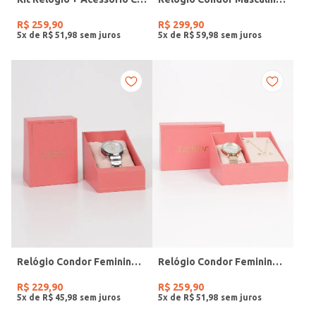
R$
259
,
90
R$
299
,
90
5
x de
R$
51
,
98
5
x de
R$
59
,
98
Relógio Condor Feminino PRATA
Relógio Condor Feminino DOURADO
R$
229
,
90
R$
259
,
90
5
x de
R$
45
,
98
5
x de
R$
51
,
98