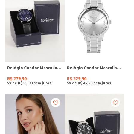
Relógio Condor Masculino PRETO
Relógio Condor Masculino PRATA
R$
279
,
90
R$
229
,
90
5
x de
R$
55
,
98
5
x de
R$
45
,
98