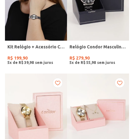
Kit Relógio + Acessório Condor Feminino PRATA
Relógio Condor Masculino PRATA
R$
199
,
90
R$
279
,
90
5
x de
R$
39
,
98
5
x de
R$
55
,
98