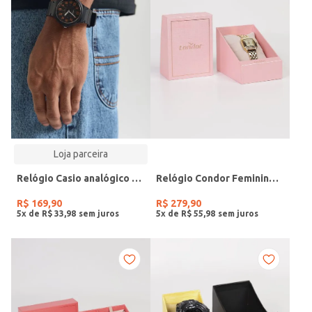
Loja parceira
Relógio Casio analógico MW-240-4BVDF-SC
Relógio Condor Feminino DOURADO
R$
169
,
90
R$
279
,
90
5
x de
R$
33
,
98
5
x de
R$
55
,
98