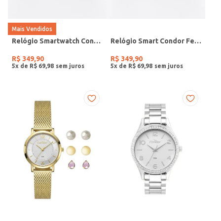
Mais Vendidos
Relógio Smartwatch Condor PRETO
Relógio Smart Condor Feminino ROSE
R$
349
,
90
R$
349
,
90
5
x de
R$
69
,
98
5
x de
R$
69
,
98