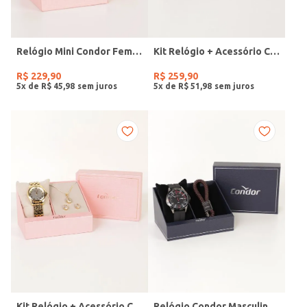
Relógio Mini Condor Feminino DOURADO
Kit Relógio + Acessório Condor Feminino DOURADO
R$
229
,
90
R$
259
,
90
5
x de
R$
45
,
98
5
x de
R$
51
,
98
Kit Relógio + Acessório Condor Feminino DOURADO
Relógio Condor Masculino PRETO