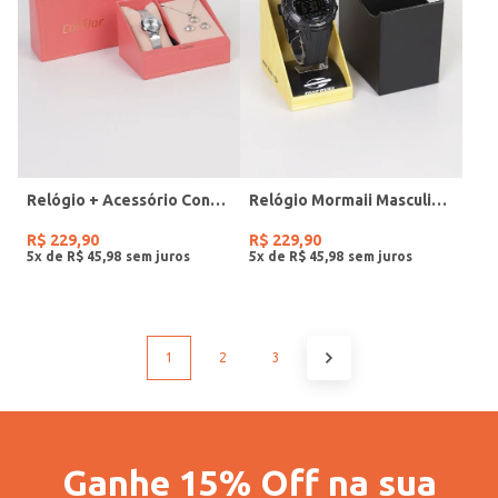
Relógio + Acessório Condor Feminino PRATA
Relógio Mormaii Masculino PRETO
R$
229
,
90
R$
229
,
90
5
x de
R$
45
,
98
5
x de
R$
45
,
98
1
2
3
Ganhe 15% Off na sua