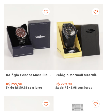
Relógio Condor Masculino PRETO
Relógio Mormaii Masculino PRETO
R$
299
,
90
R$
229
,
90
5
x de
R$
59
,
98
5
x de
R$
45
,
98