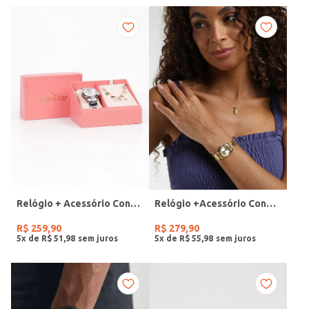
Relógio + Acessório Condor Feminino PRATA
Relógio +Acessório Condor Feminino DOURADO
R$
259
,
90
R$
279
,
90
5
x de
R$
51
,
98
5
x de
R$
55
,
98