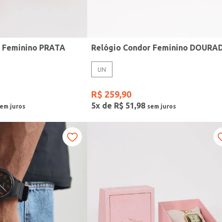
r Feminino PRATA
Relógio Condor Feminino DOURA
UN
R$
259
,
90
5
x de
R$
51
,
98