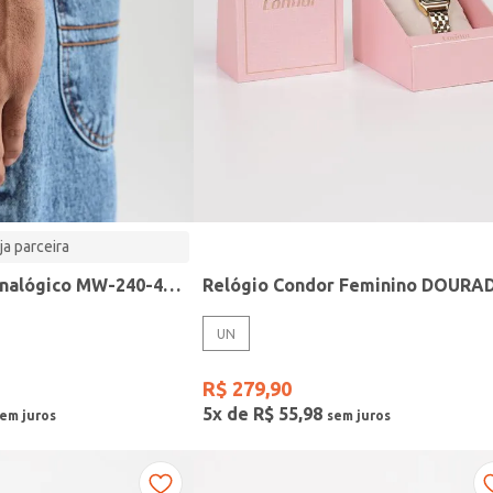
ja parceira
Relógio Casio analógico MW-240-4BVDF-SC
Relógio Condor Feminino DOURA
UN
R$
279
,
90
5
x de
R$
55
,
98