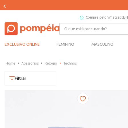
Compre pelo Whatsapp
O que está procurando?
EXCLUSIVO ONLINE
FEMININO
MASCULINO
Acessórios
Relógio
Technos
Filtrar
Cores
Dourado
Marca
Marrom
CONDOR
Prata
TAMANHO