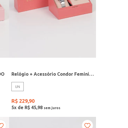
DO
Relógio + Acessório Condor Feminino PRATA
UN
R$
229
,
90
5
x de
R$
45
,
98