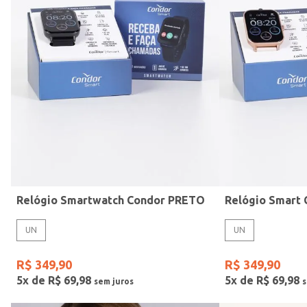
Mormaii
Preto
UN
Casio
Estilo
Rose
Gang
Vermelho
Relógio Smartwatch Condor PRETO
UN
UN
R$
349
,
90
R$
349
,
90
5
x de
R$
69
,
98
5
x de
R$
69
,
98