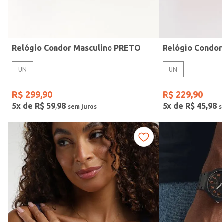
Idade
Relógio Condor Masculino PRETO
Relógio Condo
UN
UN
R$
299
,
90
R$
229
,
90
5
x de
R$
59
,
98
5
x de
R$
45
,
98