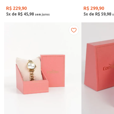
R$
229
,
90
R$
299
,
90
5
x de
R$
45
,
98
5
x de
R$
59
,
98
Faixas de preço
R$ 169,00
–
R$ 390,00