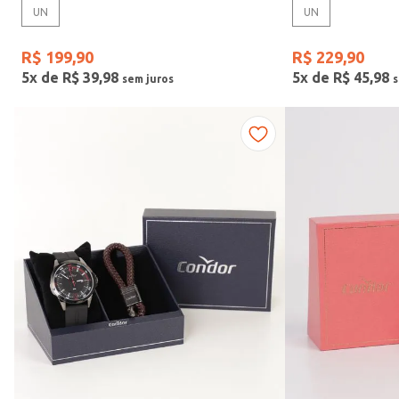
UN
UN
Gênero
R$
199
,
90
R$
229
,
90
5
x de
R$
39
,
98
5
x de
R$
45
,
98