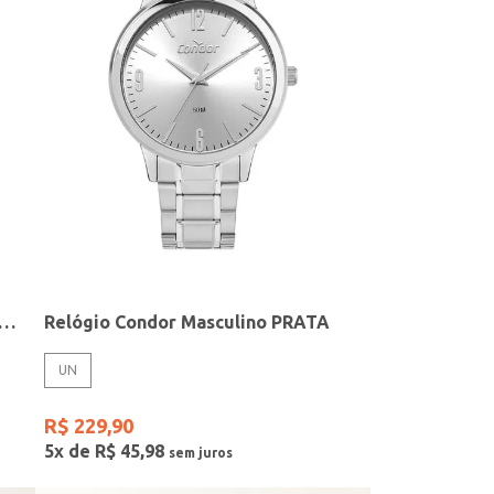
elógio + Acessório Feminino DOURADO
Relógio Condor Masculino PRATA
UN
R$
229
,
90
5
x de
R$
45
,
98