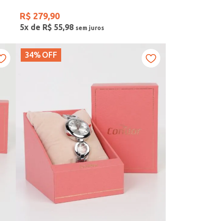
R$
279
,
90
5
x de
R$
55
,
98
34%
OFF