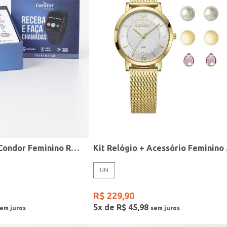
Relógio Smart Condor Feminino ROSE
Kit R
UN
R$
229
,
90
5
x de
R$
45
,
98