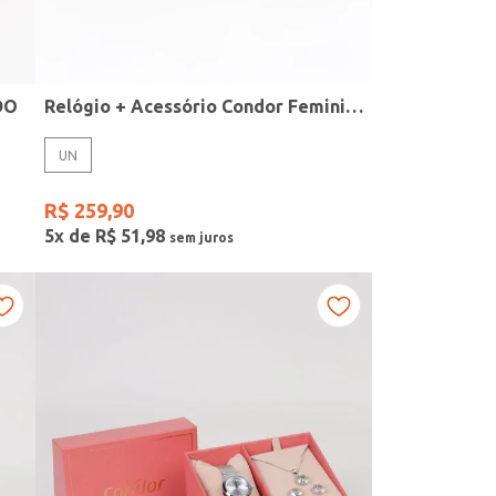
DO
Relógio + Acessório Condor Feminino PRATA
UN
R$
259
,
90
5
x de
R$
51
,
98