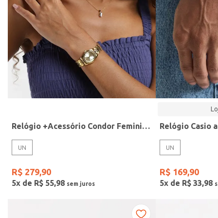
Modelo
Lo
Relógio +Acessório Condor Feminino DOURADO
UN
UN
R$
279
,
90
R$
169
,
90
5
x de
R$
55
,
98
5
x de
R$
33
,
98