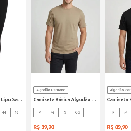
Algodão Peruano
Algodão Pe
Calça Sarja Super Lipo Sawary Feminina Preto
Camiseta Básica Algodão Peruano Elétron Masculina CAQUI
44
46
48
P
M
G
GG
P
M
R$
89
,
90
R$
89
,
90