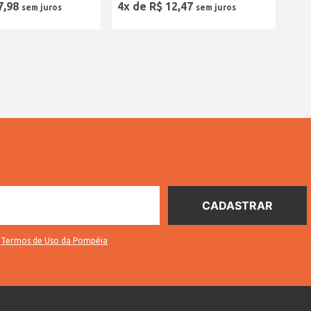
7
,
98
4
x de
R$
12
,
47
s
Termos de Uso da Pompéia