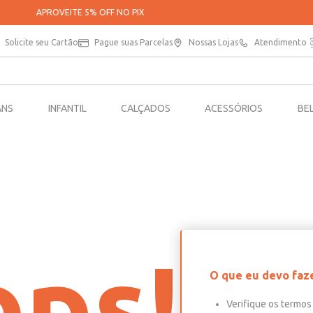
PARCELE SUAS COMPRAS EM ATÉ 5X SEM JUROS*
Solicite seu Cartão
Pague suas Parcelas
Nossas Lojas
Atendimento
ANS
INFANTIL
CALÇADOS
ACESSÓRIOS
BE
ps!
O que eu devo faz
Verifique os termos 