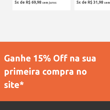
5
x de
R$
69
,
98
5
x de
R$
31
,
98
Ganhe 15% Off na sua
primeira compra no
site*