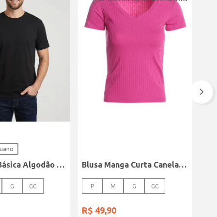
ruano
Camiseta Básica Algodão Peruano Elétron Masculina PRETO
Blusa Manga Curta Canelada Autentique Feminina Rosa
G
GG
P
M
G
GG
R$
49
,
90