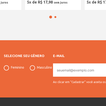
5
x de
R$
17
,
98
5
x de
R$
1
SELECIONE SEU GÊNERO
E-MAIL
E-
Feminino
Masculino
mail
Ao clicar em "Cadastrar" você aceita o