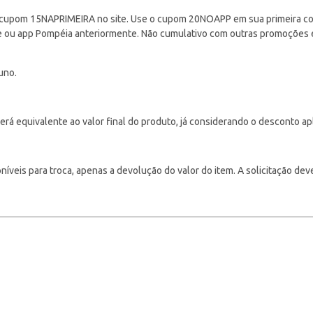
cupom 15NAPRIMEIRA no site. Use o cupom 20NOAPP em sua primeira com
ite ou app Pompéia anteriormente. Não cumulativo com outras promoções
uno.
á equivalente ao valor final do produto, já considerando o desconto ap
veis para troca, apenas a devolução do valor do item. A solicitação deve s