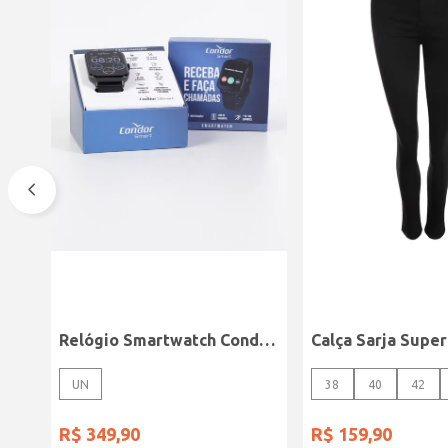
Relógio Smartwatch Condor PRETO
UN
38
40
42
R$
349
,
90
R$
159
,
90