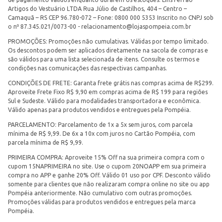
Artigos do Vestuário LTDA Rua Júlio de Castilhos, 404 – Centro –
Camaquã – RS CEP 96.780-072 – Fone: 0800 000 5353 Inscrito no CNPJ sob
o nº 87.345.021/0073-00 -
relacionamento@lojaspompeia.com.br
PROMOÇÕES: Promoções não cumulativas. Válidas por tempo limitado.
Os descontos podem ser aplicados diretamente na sacola de compras e
são válidos para uma lista selecionada de itens. Consulte os termos e
condições nas comunicações das respectivas campanhas.
CONDIÇÕES DE FRETE: Garanta frete grátis nas compras acima de R$299.
Aproveite Frete Fixo R$ 9,90 em compras acima de R$ 199 para regiões
Sul e Sudeste. Válido para modalidades transportadora e econômica.
Válido apenas para produtos vendidos e entregues pela Pompéia.
PARCELAMENTO: Parcelamento de 1x a 5x sem juros, com parcela
mínima de R$ 9,99. De 6x a 10x com juros no Cartão Pompéia, com
parcela mínima de R$ 9,99.
PRIMEIRA COMPRA: Aproveite 15% Off na sua primeira compra com o
cupom 15NAPRIMEIRA no site. Use o cupom 20NOAPP em sua primeira
compra no APP e ganhe 20% Off. Válido 01 uso por CPF. Desconto válido
somente para clientes que não realizaram compra online no site ou app
Pompéia anteriormente. Não cumulativo com outras promoções.
Promoções válidas para produtos vendidos e entregues pela marca
Pompéia.