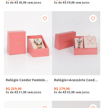
5
x de
R$
45
,
98
5
x de
R$
59
,
98
Relógio Condor Feminino DOURADO
Relógio+Acessório Condor Feminino ROSE
R$
259
,
90
R$
279
,
90
5
x de
R$
51
,
98
5
x de
R$
55
,
98