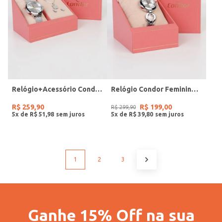
Relógio+Acessório Condor Feminino PRATA
Relógio Condor Feminino PRATA
R$
259
,
90
R$
199
,
00
R$
299
,
90
5
x de
R$
51
,
98
5
x de
R$
39
,
80
1
2
3
Ganhe 15% Off na sua