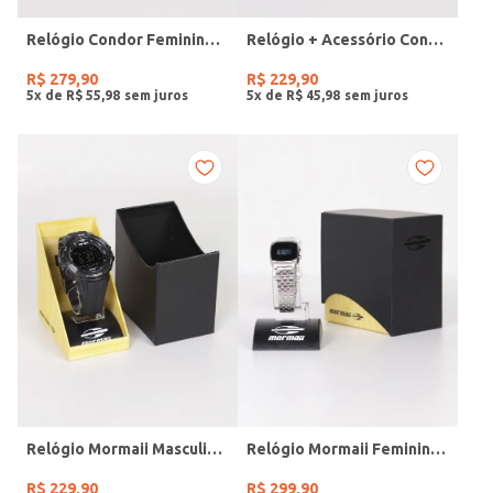
Relógio Condor Feminino DOURADO
Relógio + Acessório Condor Feminino PRATA
R$
279
,
90
R$
229
,
90
5
x de
R$
55
,
98
5
x de
R$
45
,
98
Relógio Mormaii Masculino PRETO
Relógio Mormaii Feminino PRATA
R$
229
,
90
R$
299
,
90