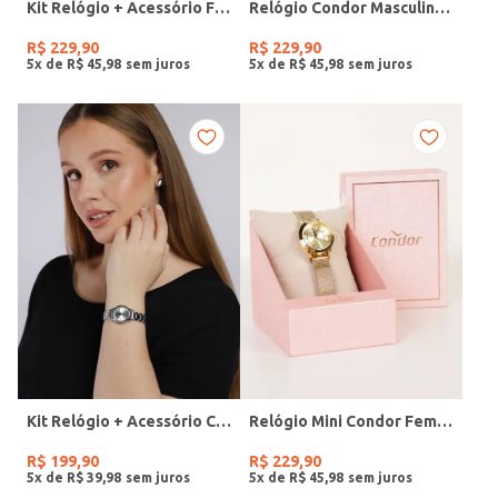
Kit Relógio + Acessório Feminino DOURADO
Relógio Condor Masculino PRATA
R$
229
,
90
R$
229
,
90
5
x de
R$
45
,
98
5
x de
R$
45
,
98
Kit Relógio + Acessório Condor Feminino PRATA
Relógio Mini Condor Feminino DOURADO
R$
199
,
90
R$
229
,
90
5
x de
R$
39
,
98
5
x de
R$
45
,
98