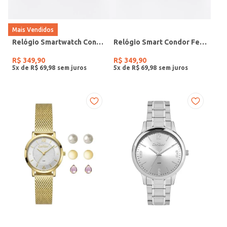
Mais Vendidos
Relógio Smartwatch Condor PRETO
Relógio Smart Condor Feminino ROSE
R$
349
,
90
R$
349
,
90
5
x de
R$
69
,
98
5
x de
R$
69
,
98