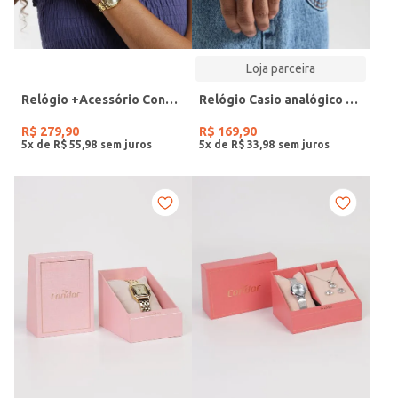
Loja parceira
Relógio +Acessório Condor Feminino DOURADO
Relógio Casio analógico MW-240-4BVDF-SC
R$
279
,
90
R$
169
,
90
5
x de
R$
55
,
98
5
x de
R$
33
,
98