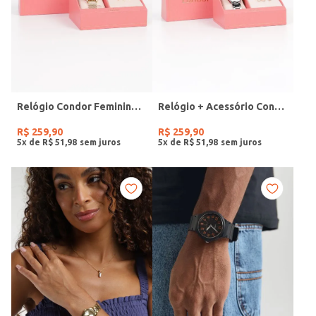
Relógio Condor Feminino DOURADO
Relógio + Acessório Condor Feminino PRATA
R$
259
,
90
R$
259
,
90
5
x de
R$
51
,
98
5
x de
R$
51
,
98