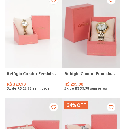
Relógio Condor Feminino DOURADO
Relógio Condor Feminino DOURADO
R$
329
,
90
R$
299
,
90
5
x de
R$
65
,
98
5
x de
R$
59
,
98
34%
OFF