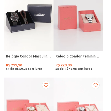
Relógio Condor Masculino PRETO
Relógio Condor Feminino PRATA
R$
299
,
90
R$
229
,
90
5
x de
R$
59
,
98
5
x de
R$
45
,
98