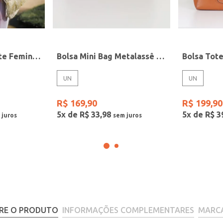
Bolsa de Praia Tote Feminina BEGE
Bolsa Mini Bag Metalassê Feminina MARROM
UN
UN
R$
169
,
90
R$
199
,
90
5
x de
R$
33
,
98
5
x de
R$
3
RE O PRODUTO
INFORMAÇÕES COMPLEMENTARES
MARC