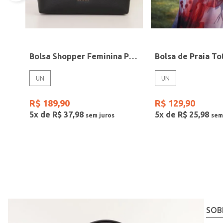
Bolsa Shopper Feminina PRETO
UN
UN
R$
189
,
90
R$
129
,
90
5
x de
R$
37
,
98
5
x de
R$
25
,
98
SOB