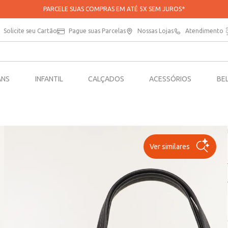
APROVEITE 20% OFF NA SUA PRIMEIRA COMPRA NO APP*
Solicite seu Cartão
Pague suas Parcelas
Nossas Lojas
Atendimento
ANS
INFANTIL
CALÇADOS
ACESSÓRIOS
BE
Ver similares