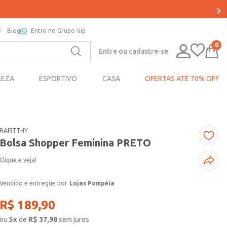
Blog
Entre no Grupo Vip
0
Entre ou cadastre-se
LEZA
ESPORTIVO
CASA
OFERTAS ATÉ 70% OFF
RAFITTHY
Bolsa Shopper Feminina PRETO
Clique e veja!
Lojas Pompéia
R$
189
,
90
ou
5
x
de
R$
37,98
sem juros