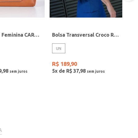
Bolsa Tote Feminina CARAMELO
Bolsa Transversal Croco Rafitthy Feminina PRETO
UN
R$
189
,
90
9
,
98
5
x de
R$
37
,
98
A