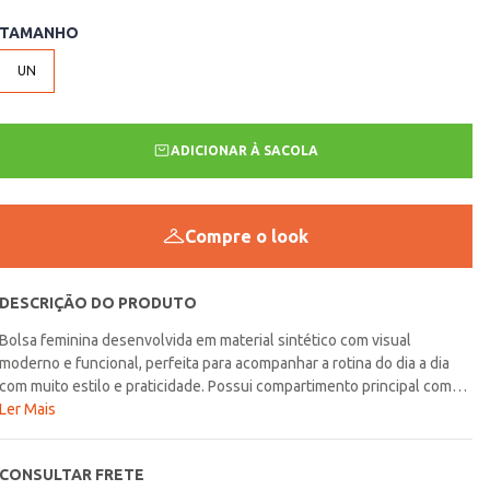
TAMANHO
UN
ADICIONAR À SACOLA
Compre o look
DESCRIÇÃO DO PRODUTO
Bolsa feminina desenvolvida em material sintético com visual
moderno e funcional, perfeita para acompanhar a rotina do dia a dia
com muito estilo e praticidade. Possui compartimento principal com
fechamento por zíper, compartimentos internos, alças de ombro fixas
Ler Mais
e compartimento posterior com fechamento por zíper que garantem
mais organização e comodidade durante o uso. Seu design modelo
CONSULTAR FRETE
shopper oferece ótimo espaço interno, tornando a peça ideal para