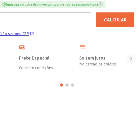
carregar os itens essenciais com praticidade e conforto. Uma opção
Entrega em ate 24h em Porto Alegre e Regiao Metropolitana
versátil e estilosa, perfeita para complementar diferentes produções
do cotidiano com muito charme e funcionalidade!\n\n Medidas: 42 cm
CALCULAR
largura lateral | 28 cm altura | 11,5 cm largura lateral\nMaterial:
Material Sintético
Não sei meu CEP
Frete Especial
5x sem juros
No cartão de crédito
Consulte condições