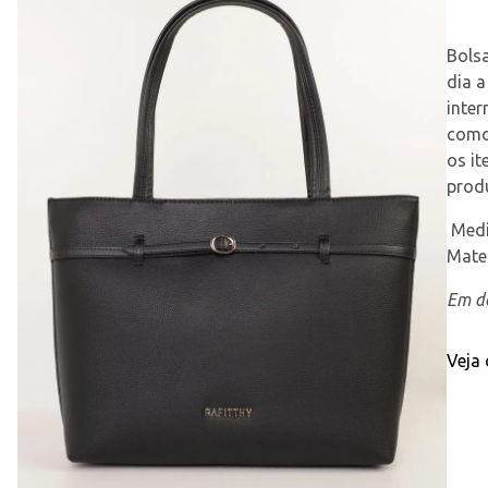
Bolsa
dia a
inter
comod
os it
prod
 Med
Mater
Em de
Veja