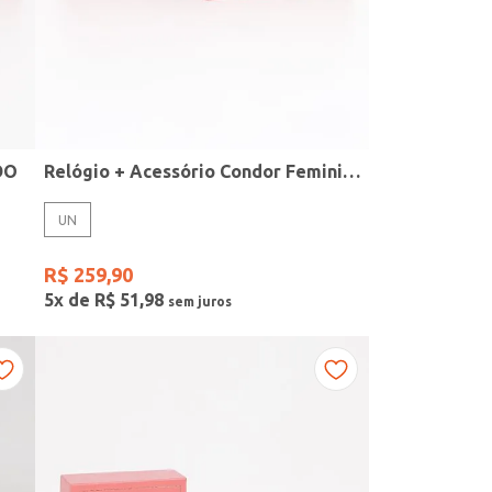
DO
Relógio + Acessório Condor Feminino PRATA
UN
R$
259
,
90
5
x de
R$
51
,
98