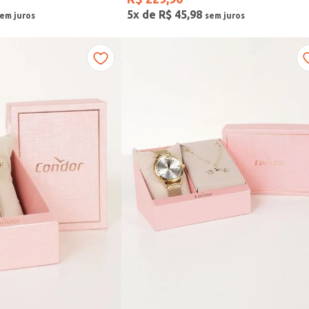
5
x de
R$
45
,
98