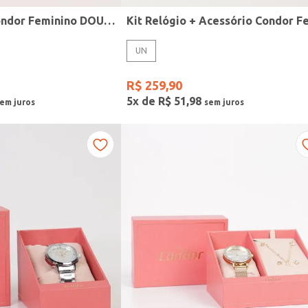
Relógio Mini Condor Feminino DOURADO
UN
R$
259
,
90
5
x de
R$
51
,
98