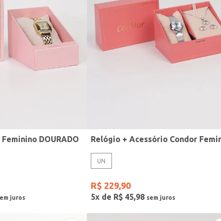
r Feminino DOURADO
UN
R$
229
,
90
5
x de
R$
45
,
98