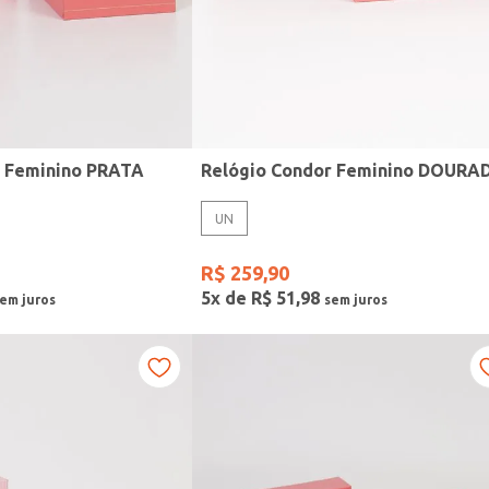
r Feminino PRATA
Relógio Condor Feminino DOURA
UN
R$
259
,
90
5
x de
R$
51
,
98