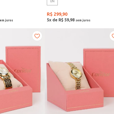
UN
R$
299
,
90
5
x de
R$
59
,
98