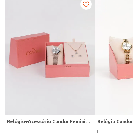
Modelo de Pulseira
Relógio+Acessório Condor Feminino ROSE
Relógio Condo