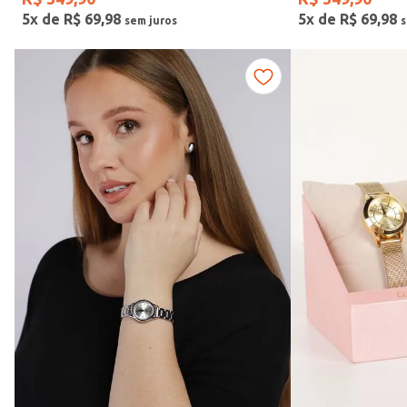
5
x de
R$
69
,
98
5
x de
R$
69
,
98
Fitness