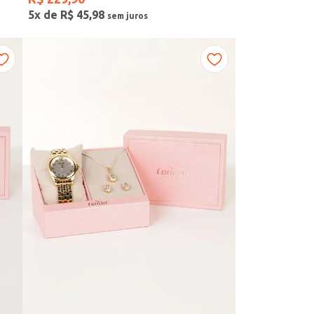
5
x de
R$
45
,
98