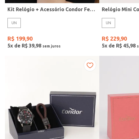
Kit Relógio + Acessório Condor Feminino PRATA
UN
UN
R$
199
,
90
R$
229
,
90
5
x de
R$
39
,
98
5
x de
R$
45
,
98
Gênero