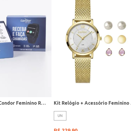
Relógio Smart Condor Feminino ROSE
Kit R
UN
R$
229
,
90