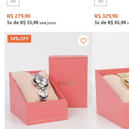
UN
UN
R$
279
,
90
R$
329
,
90
5
x de
R$
55
,
98
5
x de
R$
65
,
98
34%
OFF
Faixas de preço
R$ 199,00
–
R$ 350,00