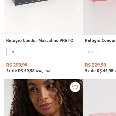
Relógio Condor Masculino PRETO
Relógio Condo
UN
UN
Idade
R$
299
,
90
R$
229
,
90
5
x de
R$
59
,
98
5
x de
R$
45
,
98