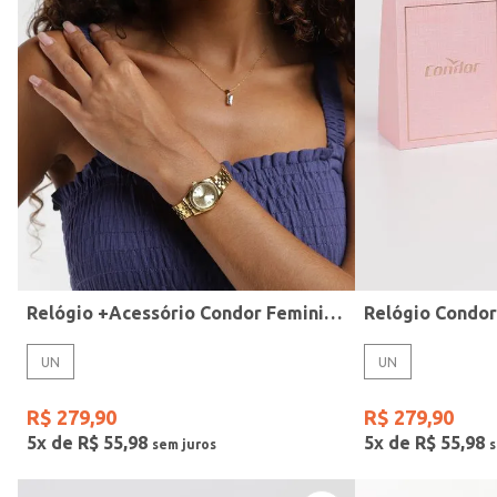
Modelo
Relógio +Acessório Condor Feminino DOURADO
Relógio Condo
UN
UN
R$
279
,
90
R$
279
,
90
5
x de
R$
55
,
98
5
x de
R$
55
,
98