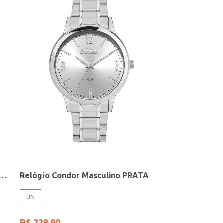
elógio + Acessório Feminino DOURADO
Relógio Condor Masculino PRATA
UN
R$
229
,
90