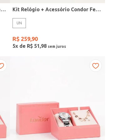
Kit Relógio + Acessório Condor Feminino DOURADO
Kit Relógio + Acessório Condor Feminino DOURADO
UN
R$
259
,
90
5
x de
R$
51
,
98