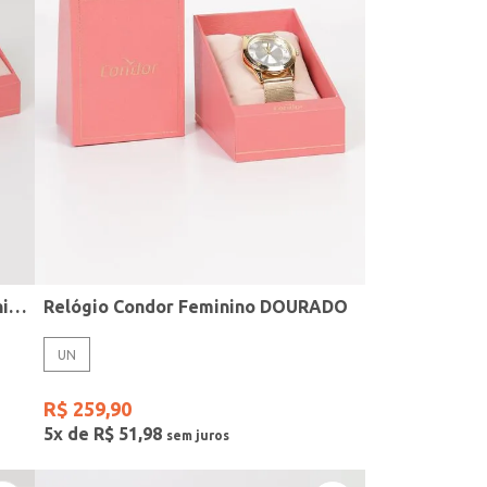
Relógio + Acessório Condor Feminino PRATA
Relógio Condor Feminino DOURADO
UN
R$
259
,
90
5
x de
R$
51
,
98