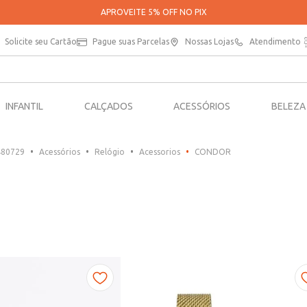
PARCELE SUAS COMPRAS EM ATÉ 5X SEM JUROS*
Solicite seu Cartão
Pague suas Parcelas
Nossas Lojas
Atendimento
INFANTIL
CALÇADOS
ACESSÓRIOS
BELEZA
480729
Acessórios
Relógio
Acessorios
CONDOR