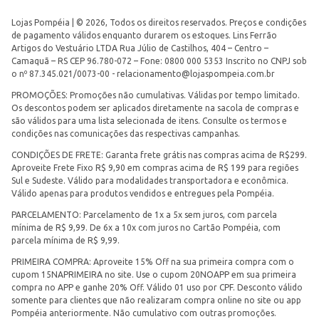
Lojas Pompéia | © 2026, Todos os direitos reservados. Preços e condições
de pagamento válidos enquanto durarem os estoques. Lins Ferrão
Artigos do Vestuário LTDA Rua Júlio de Castilhos, 404 – Centro –
Camaquã – RS CEP 96.780-072 – Fone: 0800 000 5353 Inscrito no CNPJ sob
o nº 87.345.021/0073-00 -
relacionamento@lojaspompeia.com.br
PROMOÇÕES: Promoções não cumulativas. Válidas por tempo limitado.
Os descontos podem ser aplicados diretamente na sacola de compras e
são válidos para uma lista selecionada de itens. Consulte os termos e
condições nas comunicações das respectivas campanhas.
CONDIÇÕES DE FRETE: Garanta frete grátis nas compras acima de R$299.
Aproveite Frete Fixo R$ 9,90 em compras acima de R$ 199 para regiões
Sul e Sudeste. Válido para modalidades transportadora e econômica.
Válido apenas para produtos vendidos e entregues pela Pompéia.
PARCELAMENTO: Parcelamento de 1x a 5x sem juros, com parcela
mínima de R$ 9,99. De 6x a 10x com juros no Cartão Pompéia, com
parcela mínima de R$ 9,99.
PRIMEIRA COMPRA: Aproveite 15% Off na sua primeira compra com o
cupom 15NAPRIMEIRA no site. Use o cupom 20NOAPP em sua primeira
compra no APP e ganhe 20% Off. Válido 01 uso por CPF. Desconto válido
somente para clientes que não realizaram compra online no site ou app
Pompéia anteriormente. Não cumulativo com outras promoções.