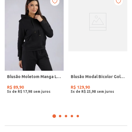
Blusão Moletom Manga Longa Feminino PRETO
Blusão Modal Bicolor Gola Polo Feminino PRETO/PRETO/OFF WHITE
R$
89
,
90
R$
129
,
90
5
x de
R$
17
,
98
5
x de
R$
25
,
98