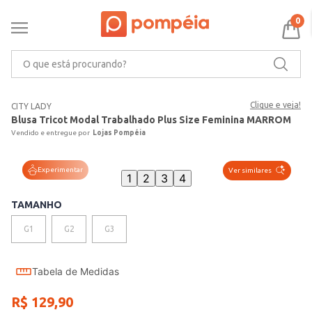
0
O que está procurando?
Clique e veja!
CITY LADY
Blusa Tricot Modal Trabalhado Plus Size Feminina MARROM
Lojas Pompéia
Experimentar
Ver similares
1
2
3
4
TAMANHO
G1
G2
G3
Tabela de Medidas
R$
129
,
90