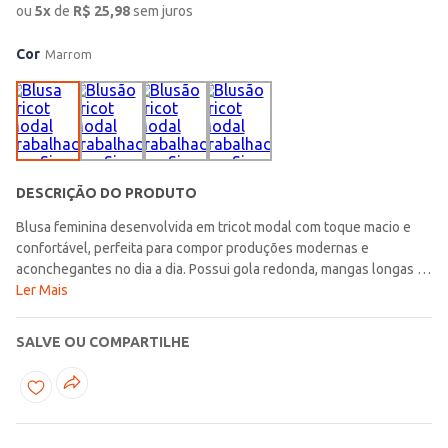
ou
5
x
de
R$
25,98
sem juros
Cor
Marrom
DESCRIÇÃO DO PRODUTO
Blusa feminina desenvolvida em tricot modal com toque macio e
confortável, perfeita para compor produções modernas e
aconchegantes no dia a dia. Possui gola redonda, mangas longas e
acabamentos em pontos canelados que garantem um caimento
Ler Mais
confortável e elegante para diferentes combinações. O diferencial
fica por conta da textura frontal criada pelas tramas do tricot,
SALVE OU COMPARTILHE
trazendo um visual sofisticado e cheio de personalidade para a
peça. Uma opção confortável e estilosa, ideal para criar looks
modernos e versáteis para os dias mais fresquinhos!\n\nTecido:
Tricot modal\nComposição: 28% poliéster, 22% poliamida, 50%
viscose