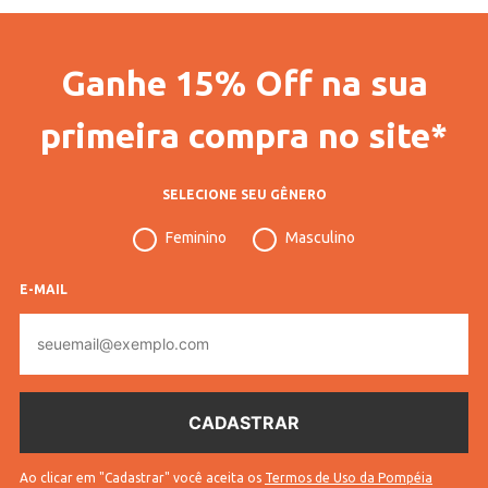
Código Pompéia
67873
Código Completo
10111806787303
Ganhe 15% Off na sua
Gênero
Feminino
primeira compra no site*
Confecção
Plus Size
Idade
Adulto
SELECIONE SEU GÊNERO
Manga
Longa
Feminino
Masculino
Tecido
Tricot
E-MAIL
Cores
Marrom
E-
mail
Ao clicar em "Cadastrar" você aceita os
Termos de Uso da Pompéia