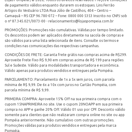
de pagamento válidos enquanto durarem os estoques. Lins Ferrão
Artigos do Vestuário LTDA Rua Júlio de Castilhos, 404 – Centro –
Camaquã – RS CEP 96.780-072 – Fone: 0800 000 5353 Inscrito no CNPJ sob
o nº 87.345.021/0073-00 -
relacionamento@lojaspompeia.com.br
PROMOÇÕES: Promoções não cumulativas. Válidas por tempo limitado.
Os descontos podem ser aplicados diretamente na sacola de compras e
são válidos para uma lista selecionada de itens. Consulte os termos e
condições nas comunicações das respectivas campanhas.
CONDIÇÕES DE FRETE: Garanta frete grátis nas compras acima de R$299.
Aproveite Frete Fixo R$ 9,90 em compras acima de R$ 199 para regiões
Sul e Sudeste. Válido para modalidades transportadora e econômica.
Válido apenas para produtos vendidos e entregues pela Pompéia.
PARCELAMENTO: Parcelamento de 1x a 5x sem juros, com parcela
mínima de R$ 9,99. De 6x a 10x com juros no Cartão Pompéia, com
parcela mínima de R$ 9,99.
PRIMEIRA COMPRA: Aproveite 15% Off na sua primeira compra com o
cupom 15NAPRIMEIRA no site. Use o cupom 20NOAPP em sua primeira
compra no APP e ganhe 20% Off. Válido 01 uso por CPF. Desconto válido
somente para clientes que não realizaram compra online no site ou app
Pompéia anteriormente. Não cumulativo com outras promoções.
Promoções válidas para produtos vendidos e entregues pela marca
Pompéia.