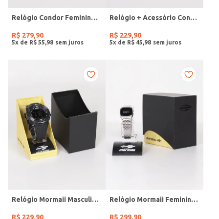
Relógio Condor Feminino DOURADO
Relógio + Acessório Condor Feminino PRATA
R$
279
,
90
R$
229
,
90
5
x de
R$
55
,
98
5
x de
R$
45
,
98
Relógio Mormaii Masculino PRETO
Relógio Mormaii Feminino PRATA
R$
229
,
90
R$
299
,
90