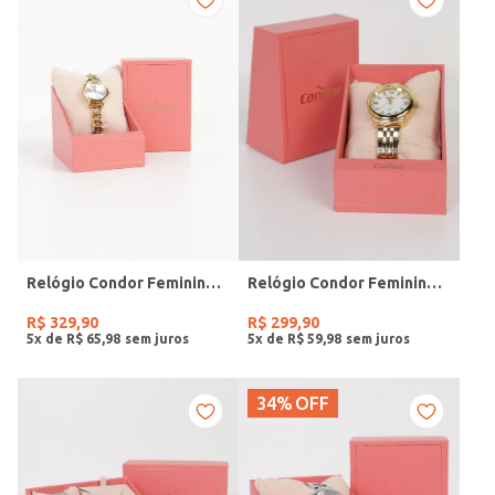
Relógio Condor Feminino DOURADO
Relógio Condor Feminino DOURADO
R$
329
,
90
R$
299
,
90
5
x de
R$
65
,
98
5
x de
R$
59
,
98
34%
OFF