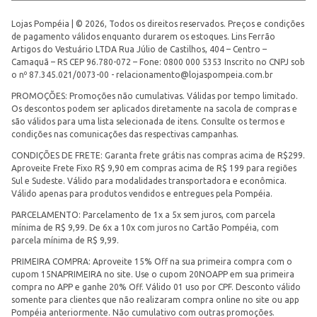
Lojas Pompéia | © 2026, Todos os direitos reservados. Preços e condições
de pagamento válidos enquanto durarem os estoques. Lins Ferrão
Artigos do Vestuário LTDA Rua Júlio de Castilhos, 404 – Centro –
Camaquã – RS CEP 96.780-072 – Fone: 0800 000 5353 Inscrito no CNPJ sob
o nº 87.345.021/0073-00 -
relacionamento@lojaspompeia.com.br
PROMOÇÕES: Promoções não cumulativas. Válidas por tempo limitado.
Os descontos podem ser aplicados diretamente na sacola de compras e
são válidos para uma lista selecionada de itens. Consulte os termos e
condições nas comunicações das respectivas campanhas.
CONDIÇÕES DE FRETE: Garanta frete grátis nas compras acima de R$299.
Aproveite Frete Fixo R$ 9,90 em compras acima de R$ 199 para regiões
Sul e Sudeste. Válido para modalidades transportadora e econômica.
Válido apenas para produtos vendidos e entregues pela Pompéia.
PARCELAMENTO: Parcelamento de 1x a 5x sem juros, com parcela
mínima de R$ 9,99. De 6x a 10x com juros no Cartão Pompéia, com
parcela mínima de R$ 9,99.
PRIMEIRA COMPRA: Aproveite 15% Off na sua primeira compra com o
cupom 15NAPRIMEIRA no site. Use o cupom 20NOAPP em sua primeira
compra no APP e ganhe 20% Off. Válido 01 uso por CPF. Desconto válido
somente para clientes que não realizaram compra online no site ou app
Pompéia anteriormente. Não cumulativo com outras promoções.