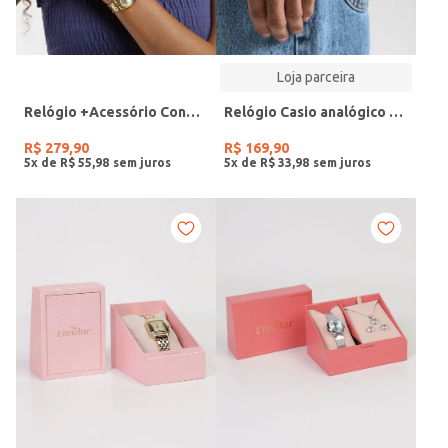
Loja parceira
Relógio +Acessório Condor Feminino DOURADO
Relógio Casio analógico MW-240-4BVDF-SC
R$
279
,
90
R$
169
,
90
5
x de
R$
55
,
98
5
x de
R$
33
,
98