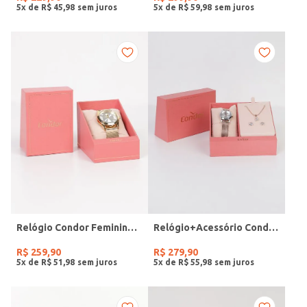
5
x de
R$
45
,
98
5
x de
R$
59
,
98
Relógio Condor Feminino DOURADO
Relógio+Acessório Condor Feminino ROSE
R$
259
,
90
R$
279
,
90
5
x de
R$
51
,
98
5
x de
R$
55
,
98