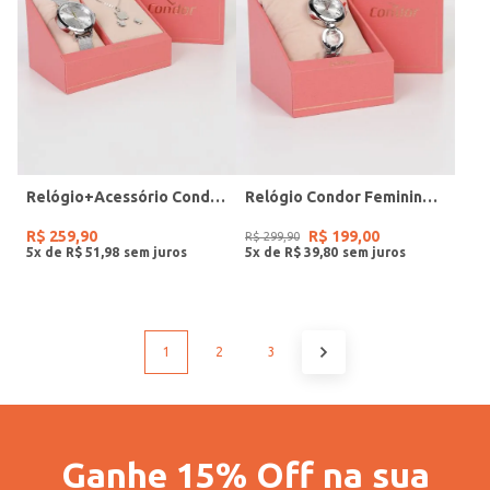
Relógio+Acessório Condor Feminino PRATA
Relógio Condor Feminino PRATA
R$
259
,
90
R$
199
,
00
R$
299
,
90
5
x de
R$
51
,
98
5
x de
R$
39
,
80
1
2
3
Ganhe 15% Off na sua