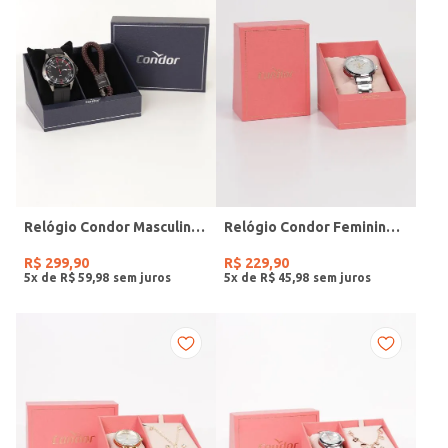
Relógio Condor Masculino PRETO
Relógio Condor Feminino PRATA
R$
299
,
90
R$
229
,
90
5
x de
R$
59
,
98
5
x de
R$
45
,
98