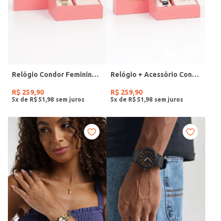
Relógio Condor Feminino DOURADO
Relógio + Acessório Condor Feminino PRATA
R$
259
,
90
R$
259
,
90
5
x de
R$
51
,
98
5
x de
R$
51
,
98