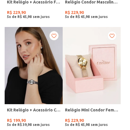
Kit Relógio + Acessório Feminino DOURADO
Relógio Condor Masculino PRATA
R$
229
,
90
R$
229
,
90
5
x de
R$
45
,
98
5
x de
R$
45
,
98
Kit Relógio + Acessório Condor Feminino PRATA
Relógio Mini Condor Feminino DOURADO
R$
199
,
90
R$
229
,
90
5
x de
R$
39
,
98
5
x de
R$
45
,
98