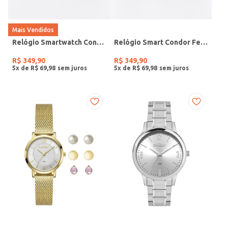
Mais Vendidos
Relógio Smartwatch Condor PRETO
Relógio Smart Condor Feminino ROSE
R$
349
,
90
R$
349
,
90
5
x de
R$
69
,
98
5
x de
R$
69
,
98