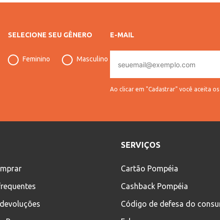
SELECIONE SEU GÊNERO
E-MAIL
E-
Feminino
Masculino
mail
Ao clicar em "Cadastrar" você aceita o
SERVIÇOS
mprar
Cartão Pompéia
frequentes
Cashback Pompéia
 devoluções
Código de defesa do cons