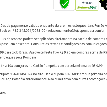
ções de pagamento válidos enquanto durarem os estoques. Lins Ferrão Ar
J sob o nº 87.345.021/0073-00 -
relacionamento@lojaspompeia.com.br
Os descontos podem ser aplicados diretamente na sacola de compras e s
 já possuam desconto. Consulte os termos e condições nas comunicações
 para todo Brasil. Aproveite Frete Fixo R$ 9,90 em compras acima de R$
 entregues pela Pompéia.
 6x a 10x com juros no Cartão Pompéia, com parcela mínima de R$ 9,99.
cupom 15NAPRIMEIRA no site. Use o cupom 20NOAPP em sua primeira com
ite ou app Pompéia anteriormente. Não cumulativo com outras promoções
uno.