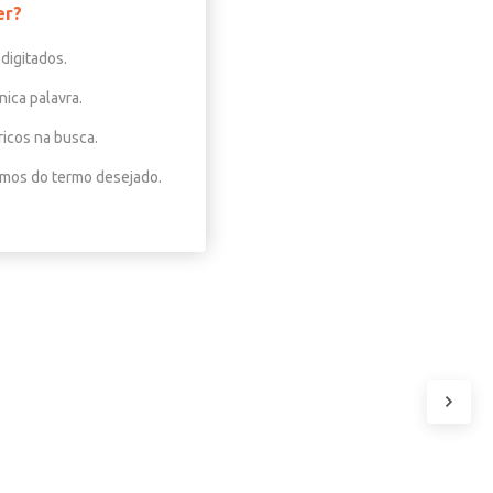
er?
digitados.
nica palavra.
ricos na busca.
nimos do termo desejado.