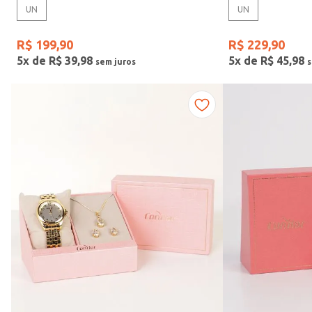
UN
UN
Gênero
R$
199
,
90
R$
229
,
90
5
x de
R$
39
,
98
5
x de
R$
45
,
98