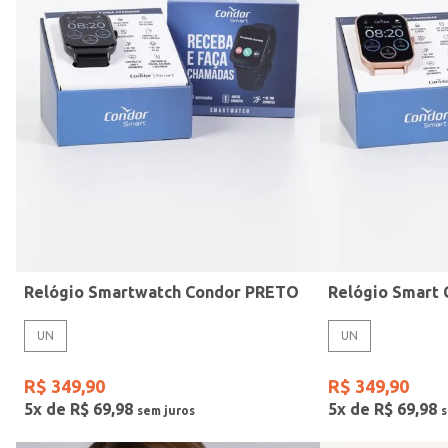
Mormaii
Preto
UN
Casio
Estilo
Rose
Gang
Vermelho
Relógio Smartwatch Condor PRETO
UN
UN
R$
349
,
90
R$
349
,
90
5
x de
R$
69
,
98
5
x de
R$
69
,
98