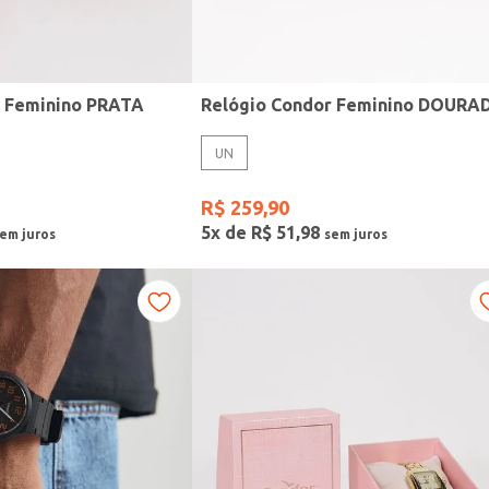
r Feminino PRATA
Relógio Condor Feminino DOURA
UN
R$
259
,
90
5
x de
R$
51
,
98