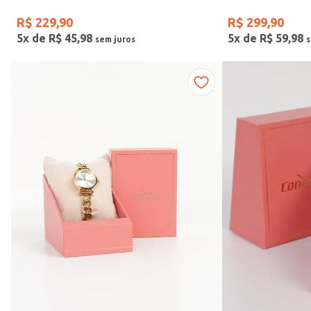
R$
229
,
90
R$
299
,
90
5
x de
R$
45
,
98
5
x de
R$
59
,
98
Vendido Por