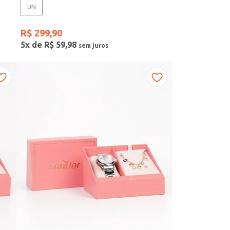
UN
R$
299
,
90
5
x de
R$
59
,
98