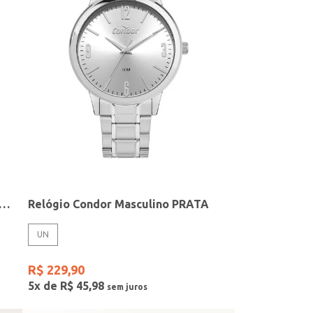
elógio + Acessório Feminino DOURADO
Relógio Condor Masculino PRATA
UN
R$
229
,
90
5
x de
R$
45
,
98