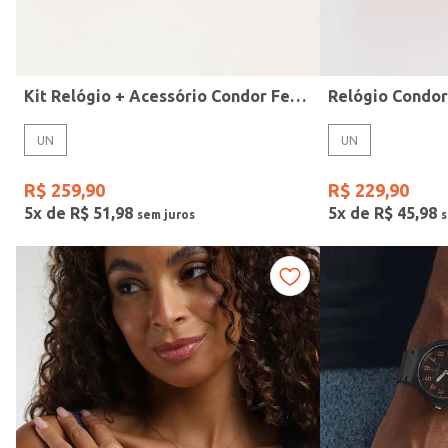
Idade
Kit Relógio + Acessório Condor Feminino DOURADO
Relógio Condo
UN
UN
R$
259
,
90
R$
229
,
90
5
x de
R$
51
,
98
5
x de
R$
45
,
98