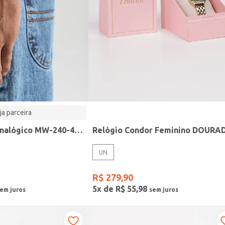
ja parceira
Relógio Casio analógico MW-240-4BVDF-SC
Relógio Condor Feminino DOURA
UN
R$
279
,
90
5
x de
R$
55
,
98