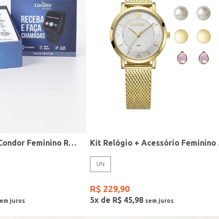
Relógio Smart Condor Feminino ROSE
Kit R
UN
R$
229
,
90
5
x de
R$
45
,
98