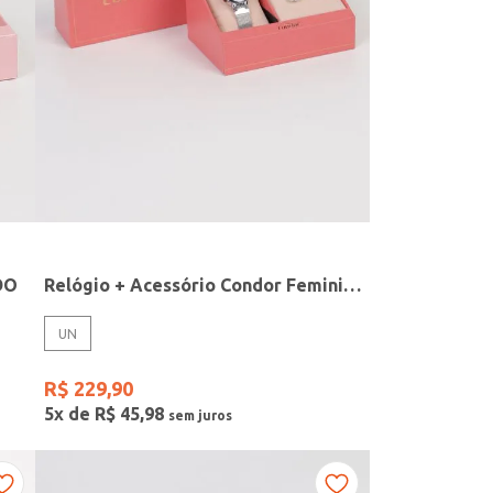
DO
Relógio + Acessório Condor Feminino PRATA
UN
R$
229
,
90
5
x de
R$
45
,
98