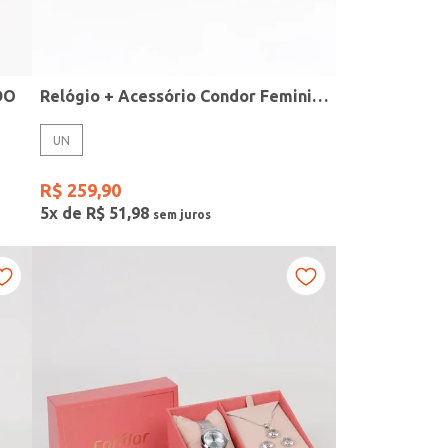
DO
Relógio + Acessório Condor Feminino PRATA
UN
R$
259
,
90
5
x de
R$
51
,
98