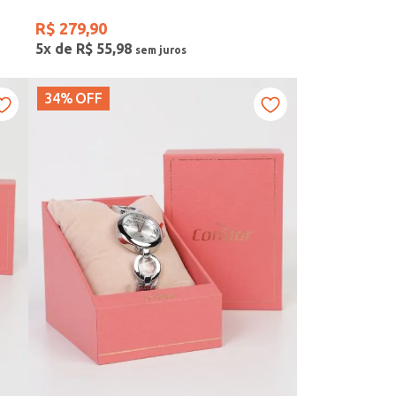
R$
279
,
90
5
x de
R$
55
,
98
34%
OFF