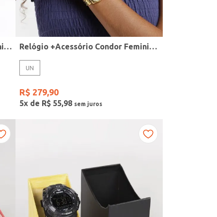
Relógio + Acessório Condor Feminino PRATA
Relógio +Acessório Condor Feminino DOURADO
UN
R$
279
,
90
5
x de
R$
55
,
98