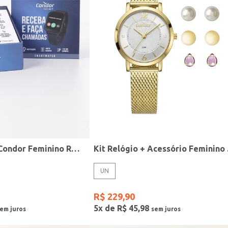
Relógio Smart Condor Feminino ROSE
Kit R
UN
R$
229
,
90
5
x de
R$
45
,
98