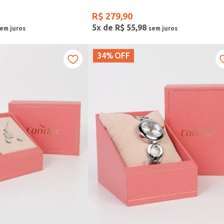
R$
279
,
90
5
x de
R$
55
,
98
34%
OFF