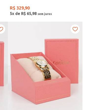
R$
329
,
90
5
x de
R$
65
,
98