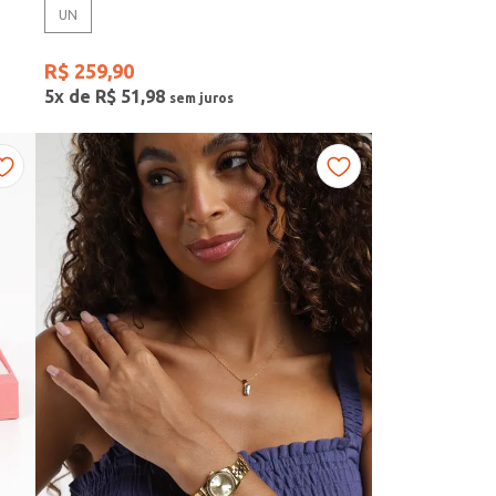
UN
R$
259
,
90
5
x de
R$
51
,
98