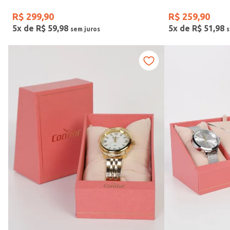
R$
299
,
90
R$
259
,
90
5
x de
R$
59
,
98
5
x de
R$
51
,
98
Faixas de preço
R$ 169,00
–
R$ 390,00