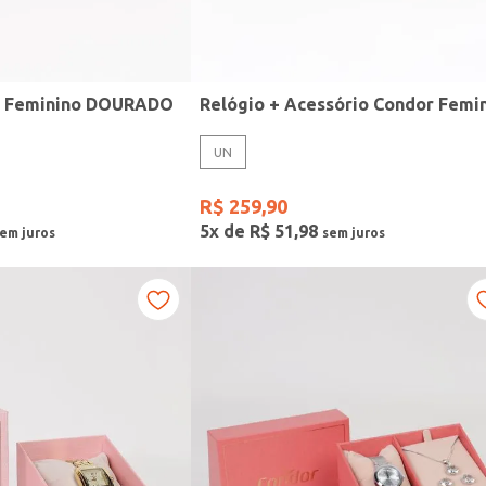
r Feminino DOURADO
UN
R$
259
,
90
5
x de
R$
51
,
98