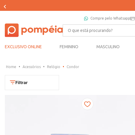
Compre pelo Whatsapp
O que está procurando?
EXCLUSIVO ONLINE
FEMININO
MASCULINO
Acessórios
Relógio
Condor
Filtrar
Cores
Dourado
Marca
Marrom
CONDOR
Prata
TAMANHO