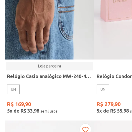
Modelo
Loja parceira
Relógio Casio analógico MW-240-4BVDF-SC
Relógio Condo
UN
UN
R$
169
,
90
R$
279
,
90
5
x de
R$
33
,
98
5
x de
R$
55
,
98