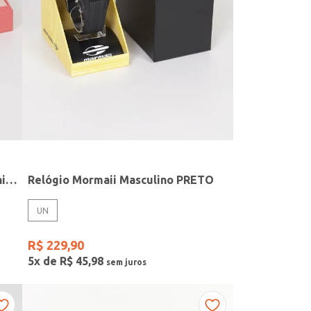
Relógio + Acessório Condor Feminino PRATA
Relógio Mormaii Masculino PRETO
UN
R$
229
,
90
5
x de
R$
45
,
98