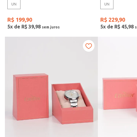
UN
UN
Gênero
R$
199
,
90
R$
229
,
90
5
x de
R$
39
,
98
5
x de
R$
45
,
98