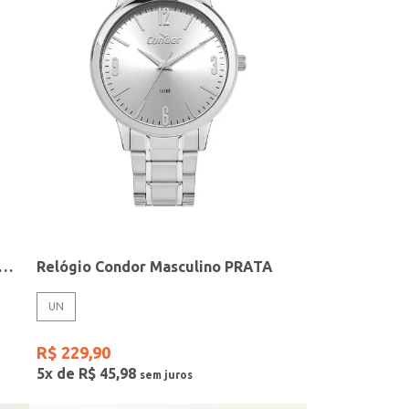
elógio + Acessório Feminino DOURADO
Relógio Condor Masculino PRATA
UN
R$
229
,
90
5
x de
R$
45
,
98