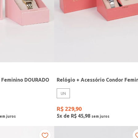
r Feminino DOURADO
UN
R$
229
,
90
5
x de
R$
45
,
98