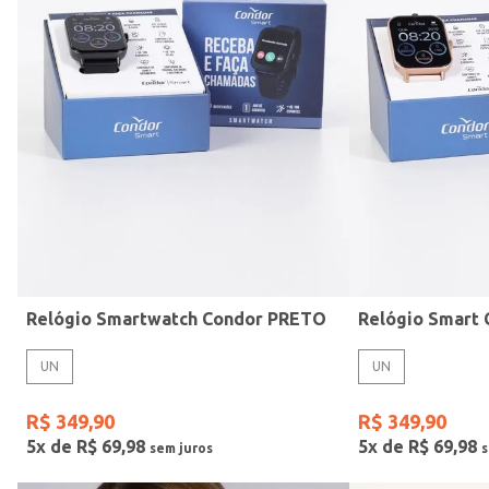
Mormaii
Preto
UN
Casio
Estilo
Rose
Gang
Vermelho
Relógio Smartwatch Condor PRETO
UN
UN
R$
349
,
90
R$
349
,
90
5
x de
R$
69
,
98
5
x de
R$
69
,
98