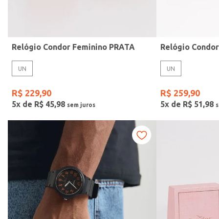
Idade
Relógio Condor Feminino PRATA
Relógio Condo
UN
UN
R$
229
,
90
R$
259
,
90
5
x de
R$
45
,
98
5
x de
R$
51
,
98