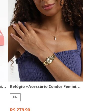
Relógio + Acessório Condor Feminino PRATA
Relógio +Acessório Condor Feminino DOURADO
UN
R$
279
,
90