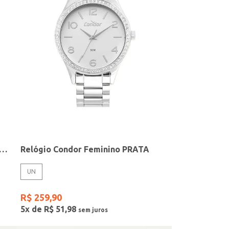
elógio + Acessório Feminino DOURADO
Relógio Condor Feminino PRATA
UN
R$
259
,
90
5
x de
R$
51
,
98