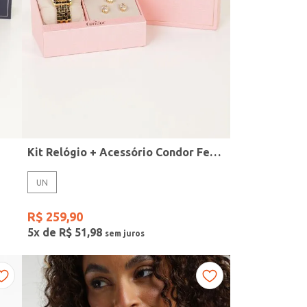
Kit Relógio + Acessório Condor Feminino DOURADO
UN
R$
259
,
90
5
x de
R$
51
,
98