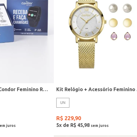
Relógio Smart Condor Feminino ROSE
Kit R
UN
R$
229
,
90
5
x de
R$
45
,
98