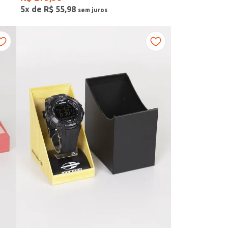
5
x de
R$
55
,
98