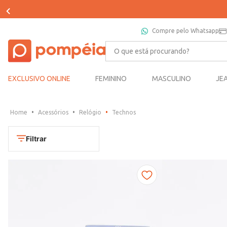
Compre pelo Whatsapp
O que está procurando?
EXCLUSIVO ONLINE
FEMININO
MASCULINO
JE
Acessórios
Relógio
Technos
Filtrar
Cores
Chumbo
Marca
Dourado
CONDOR
Marrom
TAMANHO