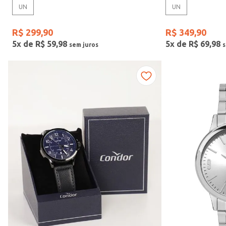
UN
UN
Gênero
R$
299
,
90
R$
349
,
90
5
x de
R$
59
,
98
5
x de
R$
69
,
98