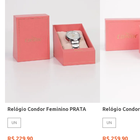
Modelo de Pulseira
Relógio Condor Feminino PRATA
Relógio Condo
UN
UN
R$
229
,
90
R$
259
,
90