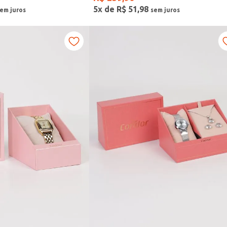
5
x de
R$
51
,
98