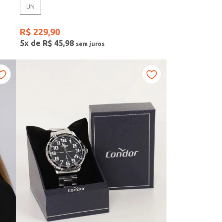
UN
R$
229
,
90
5
x de
R$
45
,
98