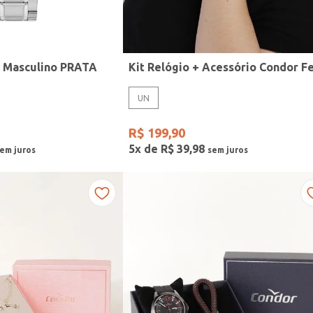
r Masculino PRATA
UN
R$
199
,
90
5
x de
R$
39
,
98