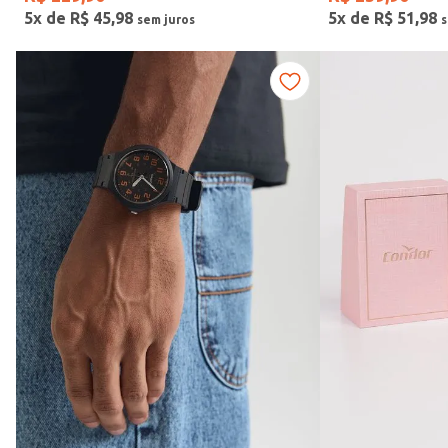
5
x de
R$
45
,
98
5
x de
R$
51
,
98
Vendido Por