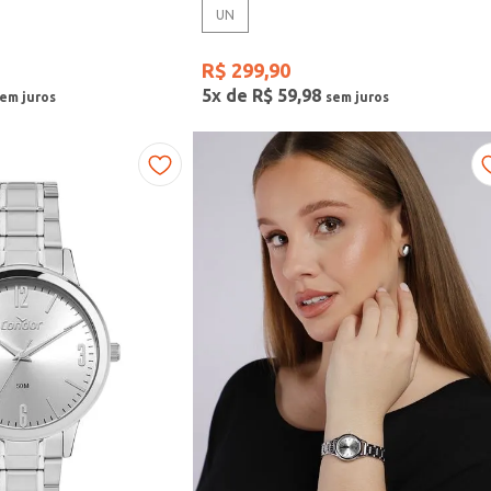
UN
R$
299
,
90
5
x de
R$
59
,
98