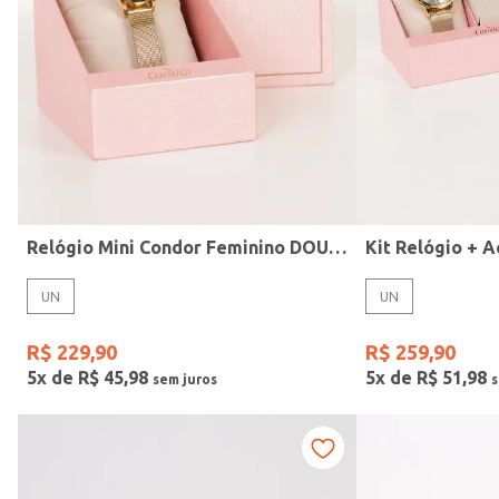
Modelo
Relógio Mini Condor Feminino DOURADO
UN
UN
R$
229
,
90
R$
259
,
90
5
x de
R$
45
,
98
5
x de
R$
51
,
98