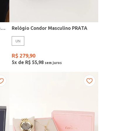
Kit Relógio + Acessório Condor Feminino PRATA
Relógio Condor Masculino PRATA
UN
R$
279
,
90
5
x de
R$
55
,
98