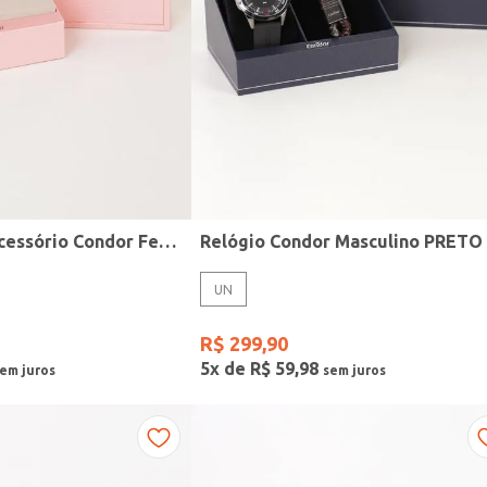
Kit Relógio + Acessório Condor Feminino DOURADO
Relógio Condor Masculino PRETO
UN
R$
299
,
90
5
x de
R$
59
,
98