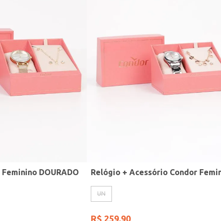
r Feminino DOURADO
UN
R$
259
,
90