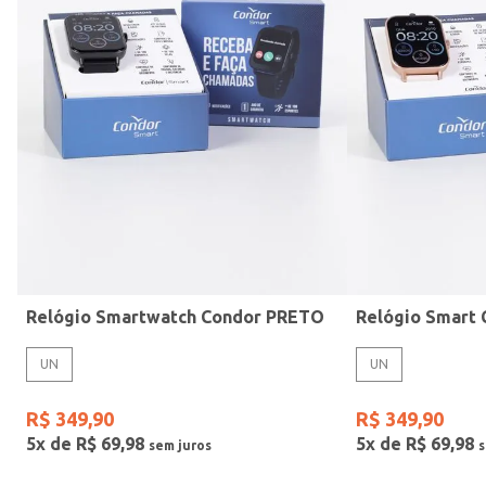
Mormaii
Prata
UN
Casio
Estilo
Preto
Gang
Rose
Vermelho
Relógio Smartwatch Condor PRETO
UN
UN
R$
349
,
90
R$
349
,
90
5
x de
R$
69
,
98
5
x de
R$
69
,
98