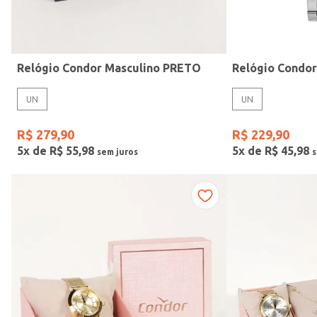
Idade
Relógio Condor Masculino PRETO
Relógio Condo
UN
UN
R$
279
,
90
R$
229
,
90
5
x de
R$
55
,
98
5
x de
R$
45
,
98