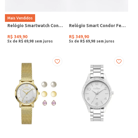
Mais Vendidos
Relógio Smartwatch Condor PRETO
Relógio Smart Condor Feminino ROSE
R$
349
,
90
R$
349
,
90
5
x de
R$
69
,
98
5
x de
R$
69
,
98