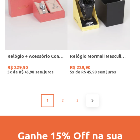
Relógio + Acessório Condor Feminino PRATA
Relógio Mormaii Masculino PRETO
R$
229
,
90
R$
229
,
90
5
x de
R$
45
,
98
5
x de
R$
45
,
98
1
2
3
Ganhe 15% Off na sua