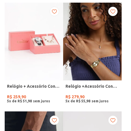
Relógio + Acessório Condor Feminino PRATA
Relógio +Acessório Condor Feminino DOURADO
R$
259
,
90
R$
279
,
90
5
x de
R$
51
,
98
5
x de
R$
55
,
98