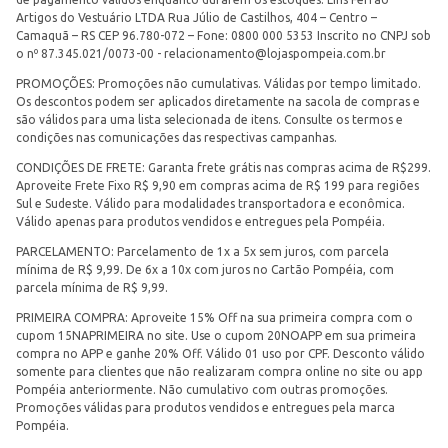
Artigos do Vestuário LTDA Rua Júlio de Castilhos, 404 – Centro –
Camaquã – RS CEP 96.780-072 – Fone: 0800 000 5353 Inscrito no CNPJ sob
o nº 87.345.021/0073-00 -
relacionamento@lojaspompeia.com.br
PROMOÇÕES: Promoções não cumulativas. Válidas por tempo limitado.
Os descontos podem ser aplicados diretamente na sacola de compras e
são válidos para uma lista selecionada de itens. Consulte os termos e
condições nas comunicações das respectivas campanhas.
CONDIÇÕES DE FRETE: Garanta frete grátis nas compras acima de R$299.
Aproveite Frete Fixo R$ 9,90 em compras acima de R$ 199 para regiões
Sul e Sudeste. Válido para modalidades transportadora e econômica.
Válido apenas para produtos vendidos e entregues pela Pompéia.
PARCELAMENTO: Parcelamento de 1x a 5x sem juros, com parcela
mínima de R$ 9,99. De 6x a 10x com juros no Cartão Pompéia, com
parcela mínima de R$ 9,99.
PRIMEIRA COMPRA: Aproveite 15% Off na sua primeira compra com o
cupom 15NAPRIMEIRA no site. Use o cupom 20NOAPP em sua primeira
compra no APP e ganhe 20% Off. Válido 01 uso por CPF. Desconto válido
somente para clientes que não realizaram compra online no site ou app
Pompéia anteriormente. Não cumulativo com outras promoções.
Promoções válidas para produtos vendidos e entregues pela marca
Pompéia.