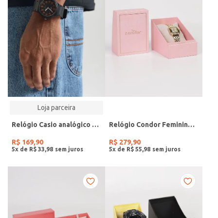
Loja parceira
Relógio Casio analógico MW-240-4BVDF-SC
Relógio Condor Feminino DOURADO
R$
169
,
90
R$
279
,
90
5
x de
R$
33
,
98
5
x de
R$
55
,
98