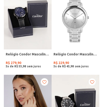
Relógio Condor Masculino PRETO
Relógio Condor Masculino PRATA
R$
279
,
90
R$
229
,
90
5
x de
R$
55
,
98
5
x de
R$
45
,
98