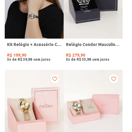
Kit Relógio + Acessório Condor Feminino PRATA
Relógio Condor Masculino PRATA
R$
199
,
90
R$
279
,
90
5
x de
R$
39
,
98
5
x de
R$
55
,
98