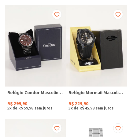
Relógio Condor Masculino PRETO
Relógio Mormaii Masculino PRETO
R$
299
,
90
R$
229
,
90
5
x de
R$
59
,
98
5
x de
R$
45
,
98