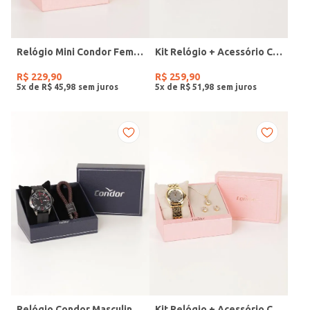
Relógio Mini Condor Feminino DOURADO
Kit Relógio + Acessório Condor Feminino DOURADO
R$
229
,
90
R$
259
,
90
5
x de
R$
45
,
98
5
x de
R$
51
,
98
Relógio Condor Masculino PRETO
Kit Relógio + Acessório Condor Feminino DOURADO