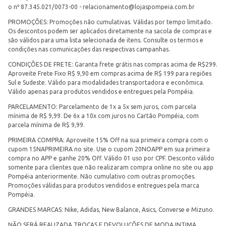
o nº 87.345.021/0073-00 -
relacionamento@lojaspompeia.com.br
PROMOÇÕES: Promoções não cumulativas. Válidas por tempo limitado.
Os descontos podem ser aplicados diretamente na sacola de compras e
são válidos para uma lista selecionada de itens. Consulte os termos e
condições nas comunicações das respectivas campanhas.
CONDIÇÕES DE FRETE: Garanta frete grátis nas compras acima de R$299.
Aproveite Frete Fixo R$ 9,90 em compras acima de R$ 199 para regiões
Sul e Sudeste. Válido para modalidades transportadora e econômica.
Válido apenas para produtos vendidos e entregues pela Pompéia.
PARCELAMENTO: Parcelamento de 1x a 5x sem juros, com parcela
mínima de R$ 9,99. De 6x a 10x com juros no Cartão Pompéia, com
parcela mínima de R$ 9,99.
PRIMEIRA COMPRA: Aproveite 15% Off na sua primeira compra com o
cupom 15NAPRIMEIRA no site. Use o cupom 20NOAPP em sua primeira
compra no APP e ganhe 20% Off. Válido 01 uso por CPF. Desconto válido
somente para clientes que não realizaram compra online no site ou app
Pompéia anteriormente. Não cumulativo com outras promoções.
Promoções válidas para produtos vendidos e entregues pela marca
Pompéia.
GRANDES MARCAS: Nike, Adidas, New Balance, Asics, Converse e Mizuno.
NÃO SERÁ REALIZADA TROCAS E DEVOLUÇÕES DE MODA INTIMA.