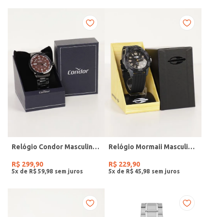
Relógio Condor Masculino PRETO
Relógio Mormaii Masculino PRETO
R$
299
,
90
R$
229
,
90
5
x de
R$
59
,
98
5
x de
R$
45
,
98