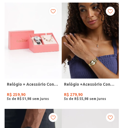
Relógio + Acessório Condor Feminino PRATA
Relógio +Acessório Condor Feminino DOURADO
R$
259
,
90
R$
279
,
90
5
x de
R$
51
,
98
5
x de
R$
55
,
98