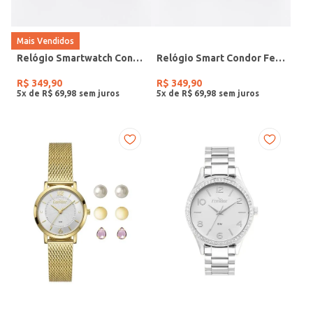
Mais Vendidos
Relógio Smartwatch Condor PRETO
Relógio Smart Condor Feminino ROSE
R$
349
,
90
R$
349
,
90
5
x de
R$
69
,
98
5
x de
R$
69
,
98