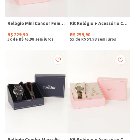
Relógio Mini Condor Feminino DOURADO
Kit Relógio + Acessório Condor Feminino DOURADO
R$
229
,
90
R$
259
,
90
5
x de
R$
45
,
98
5
x de
R$
51
,
98
Relógio Condor Masculino PRETO
Kit Relógio + Acessório Condor Feminino DOURADO