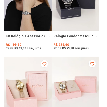
Kit Relógio + Acessório Condor Feminino PRATA
Relógio Condor Masculino PRATA
R$
199
,
90
R$
279
,
90
5
x de
R$
39
,
98
5
x de
R$
55
,
98