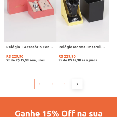
Relógio + Acessório Condor Feminino PRATA
Relógio Mormaii Masculino PRETO
R$
229
,
90
R$
229
,
90
5
x de
R$
45
,
98
5
x de
R$
45
,
98
1
2
3
Ganhe 15% Off na sua