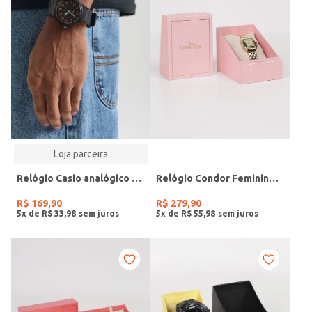
Loja parceira
Relógio Casio analógico MW-240-4BVDF-SC
Relógio Condor Feminino DOURADO
R$
169
,
90
R$
279
,
90
5
x de
R$
33
,
98
5
x de
R$
55
,
98