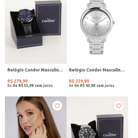
Relógio Condor Masculino PRETO
Relógio Condor Masculino PRATA
R$
279
,
90
R$
229
,
90
5
x de
R$
55
,
98
5
x de
R$
45
,
98