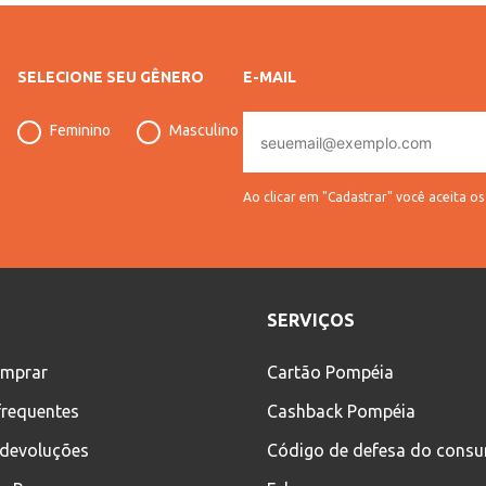
SELECIONE SEU GÊNERO
E-MAIL
E-
Feminino
Masculino
mail
Ao clicar em "Cadastrar" você aceita o
SERVIÇOS
mprar
Cartão Pompéia
frequentes
Cashback Pompéia
 devoluções
Código de defesa do cons