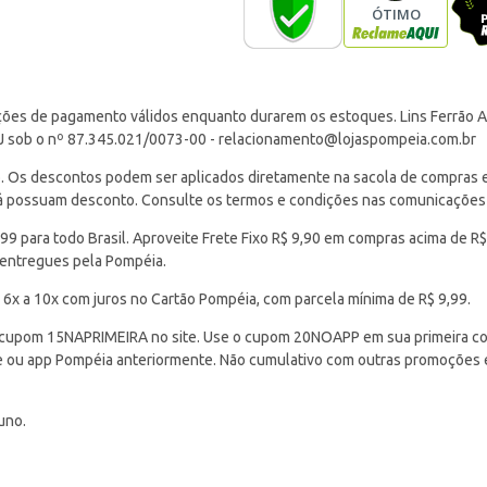
ções de pagamento válidos enquanto durarem os estoques. Lins Ferrão Ar
J sob o nº 87.345.021/0073-00 -
relacionamento@lojaspompeia.com.br
Os descontos podem ser aplicados diretamente na sacola de compras e s
 já possuam desconto. Consulte os termos e condições nas comunicações
 para todo Brasil. Aproveite Frete Fixo R$ 9,90 em compras acima de R$
 entregues pela Pompéia.
 6x a 10x com juros no Cartão Pompéia, com parcela mínima de R$ 9,99.
cupom 15NAPRIMEIRA no site. Use o cupom 20NOAPP em sua primeira com
ite ou app Pompéia anteriormente. Não cumulativo com outras promoções
uno.