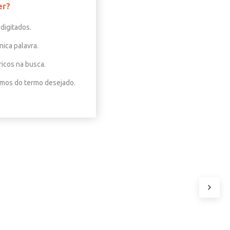
er?
digitados.
nica palavra.
ricos na busca.
nimos do termo desejado.